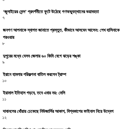
‘জুলাইয়ের লেন্স’ প্রদর্শনীতে ফুটে উঠেছে গণঅভ্যুত্থানের ভয়াবহতা
৭
জনগণ আপনাকে স্বাগত জানাতে প্রস্তুত, কীভাবে আসবেন আসেন: শেখ হাসিনাকে
পরওয়ার
৮
দুপুরের মধ্যে যেসব জেলায় ৬০ কিমি বেগে ঝড়ের শঙ্কা
৯
ইরানে হামলার পরিকল্পনা বাতিল করলেন ট্রাম্প
১০
ইয়ামাল ইতিহাস গড়বে, তবে এবার নয়: মেসি
১১
দাবানলের ধোঁয়ায় ঢেকেছে নিউজার্সির আকাশ, বিশ্বকাপের ফাইনাল নিয়ে উদ্বেগ
১২