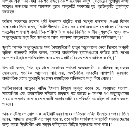
সংগ্রাম এবং একটি সদা বিকশিত রাজনৈতিক পরিবেশসহ বহুমুখী চ্যালেঞ্জের মুখোমুখি হওয়া
সত্ত্বেও জনগণের আশা-আকাঙ্ক্ষা পূরণে অন্তর্বর্তী সরকারের দৃঢ় প্রতিশ্রুতি পুনর্ব্যক্ত
করেছেন।
বর্তমান সরকারের ছয়মাস পূর্তি উপলক্ষে রাষ্ট্রীয় বার্তা সংস্থা বাসসকে দেওয়া বিশেষ
সাক্ষাৎকারে তিনি বলেন, ‘স্থিতিশীলতা ও ঐক্য বজায় রাখা এবং চাপ মোকাবেলায় নিরন্তর
প্রচেষ্টার পাশাপাশি রাজনৈতিক পরিস্থিতি ও সর্বদা বিকশিত জাতীয় দৃশ্যপটের মধ্যে গণ-
অভ্যুত্থানের মধ্য দিয়ে জনগণের আশা-আকাঙ্ক্ষা বাস্তবায়নে সরকার অঙ্গীকারবদ্ধ।’
জুলাই-আগস্ট অভ্যুত্থানের সময় বৈষম্যবিরোধী ছাত্র আন্দোলনের নেতা হিসেবে অগ্রণী
ভূমিকা পালনকারী নাহিদ বলেন, ‘আমরা রাজনৈতিক চ্যালেঞ্জগুলো কাটিয়ে উঠে দেশের
জনগণের ইচ্ছাকে প্রতিফলিত করে এমন একটি ভবিষ্যত গঠনে অবিচল রয়েছি।’
উপদেষ্টা বলেন, ‘গত ছয় মাসে সরকারের পথচলা অভ্যন্তরীণ ও বাহ্যিক ষড়যন্ত্রের
মোকাবেলা, শতাধিক আন্দোলন পরিচালনা, অর্থনৈতিক সংকটের পাশাপাশি ক্রমাগত
রাজনৈতিক চাপের মুখোমুখি হওয়াসহ বহুমাত্রিক অভিজ্ঞতার মধ্য দিয়ে গেছে।’
প্রতিবন্ধকতা সত্ত্বেও নাহিদ ইসলাম বিশ্বাস ব্যক্ত করেন যে, অব্যাহত সংলাপ,
সহযোগিতা এবং রাজনৈতিক সদিচ্ছার মাধ্যমে গত বছরের ৮ আগস্ট গণ-অভ্যুত্থানের
মাধ্যমে ক্ষমতায় আসা ছয়মাস বয়সী সরকার জাতি যে পরিবর্তন চেয়েছিল তা অর্জন করতে
পারবে।
ডাক ও টেলিযোগাযোগ এবং আইসিটি মন্ত্রণালয়ের দায়িত্বও নাহিদ ইসলামের ওপর। তিনি
বলেন, ‘সামনের রাস্তাটি এত মসৃণ হবে না, তবে সঠিক সমর্থনসহ অন্তর্বর্তী সরকার দেশের
জন্য আরো স্থিতিশীল এবং সমৃদ্ধ ভবিষ্যতের ভিত্তি স্থাপনের আশা করে।’