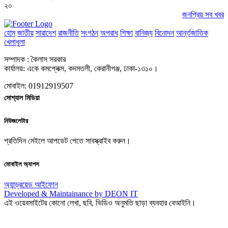
২০
জনপ্রিয় সব খবর
হোম
জাতীয়
সারাদেশ
রাজনীতি
সংগঠন
অপরাধ
শিক্ষা
বানিজ্য
বিনোদন
আর্ন্তজাতিক
খেলাধুলা
সম্পাদক : কৈলাস সরকার
কার্যালয়: একে কমপ্লেক্স, কদমতলী, কেরানীগঞ্জ, ঢাকা-১৩১০।
মোবাইল: 01912919507
সোশ্যাল মিডিয়া
নিউজলেটার
প্রতিদিন মেইলে আপডেট পেতে সাবস্ক্রাইব করুন।
মোবাইল অ্যাপস
অ্যান্ড্রয়েড
আইফোন
Developed & Maintainance by DEON IT
এই ওয়েবসাইটের কোনো লেখা, ছবি, ভিডিও অনুমতি ছাড়া ব্যবহার বেআইনি।