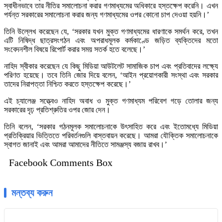
স্বাধীনভাবে তার নীতির সমালোচনা করার গণমাধ্যমের অধিকারে হস্তক্ষেপ করেনি। এখন
পর্যন্ত সরকারের সমালোচনা করার জন্য গণমাধ্যমের ওপর কোনো চাপ দেওয়া হয়নি।’
তিনি উল্লেখ করেছেন যে, ‘সরকার যখন মুক্ত গণমাধ্যমের ধারণাকে সমর্থন করে, তখন
এটি নিষিদ্ধ ছাত্রসংগঠন এবং অপরাধমূলক কর্মকাণ্ডে জড়িত ব্যক্তিদের মতো
সংবেদনশীল বিষয়ে রিপোর্ট করার সময় সতর্ক হতে বলেছে।’
নাহিদ স্বীকার করেছেন যে কিছু মিডিয়া আউটলেট সামাজিক চাপ এবং প্রতিবাদের লক্ষ্যে
পরিণত হয়েছে। তবে তিনি জোর দিয়ে বলেন, ‘আইন প্রয়োগকারী সংস্থা এবং সরকার
তাদের নিরাপত্তা নিশ্চিত করতে হস্তক্ষেপ করেছে।’
এই চ্যালেঞ্জ সত্ত্বেও নাহিদ অবাধ ও মুক্ত গণমাধ্যম পরিবেশ গড়ে তোলার জন্য
সরকারের দৃঢ় প্রতিশ্রুতির ওপর জোর দেন।
তিনি বলেন, ‘সরকার গঠনমূলক সমালোচনাকে উৎসাহিত করে এবং ইতোমধ্যে মিডিয়া
প্রতিক্রিয়ার ভিত্তিতে পরিবর্তনগুলি বাস্তবায়ন করেছে। আমরা যৌক্তিক সমালোচনাকে
স্বাগত জানাই এবং আমরা আমাদের নীতিতে সামঞ্জস্য বজায় রাখব।’
Facebook Comments Box
মন্তব্য করুন