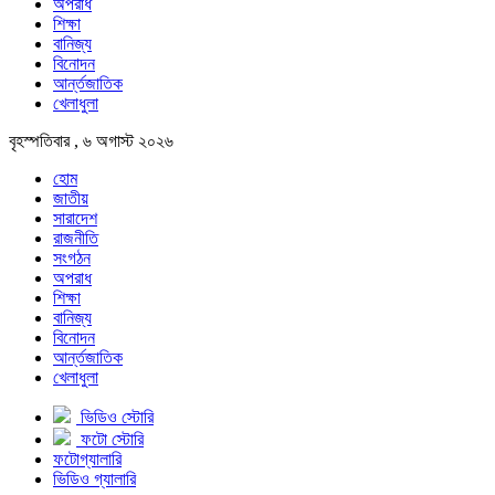
অপরাধ
শিক্ষা
বানিজ্য
বিনোদন
আর্ন্তজাতিক
খেলাধুলা
বৃহস্পতিবার , ৬ অগাস্ট ২০২৬
হোম
জাতীয়
সারাদেশ
রাজনীতি
সংগঠন
অপরাধ
শিক্ষা
বানিজ্য
বিনোদন
আর্ন্তজাতিক
খেলাধুলা
ভিডিও স্টোরি
ফটো স্টোরি
ফটোগ্যালারি
ভিডিও গ্যালারি