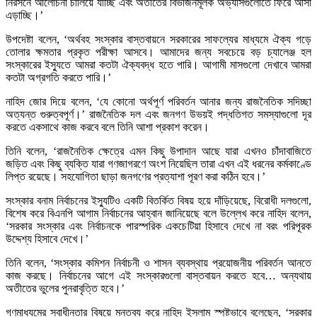
নিরসনে আলোচনা চালিয়ে যাচ্ছি এবং অতীতের বিভাজনমূলক অভ্যাসগুলোতে ফিরে আসা
এড়াচ্ছি।’
উপদেষ্টা বলেন, ‘অর্থবহ সংস্কার বাস্তবায়নে সরকারের সাফল্যের মাধ্যমে ঐক্য গড়ে
তোলার ক্ষমতার প্রকৃত পরীক্ষা আসবে। আমাদের জন্য সবচেয়ে বড় চ্যালেঞ্জ হল
সংস্কারের ইস্যুতে আমরা কতটা ঐক্যবদ্ধ হতে পারি। আগামী মাসগুলো দেখাবে আমরা
কতটা অগ্রগতি করতে পারি।’
নাহিদ জোর দিয়ে বলেন, ‘যে কোনো অর্থপূর্ণ পরিবর্তন আনার জন্য রাজনৈতিক সদিচ্ছা
অত্যন্ত গুরুত্বপূর্ণ।’ রাজনৈতিক দল এবং জনগণ উভয়ই পদ্ধতিগত সমস্যাগুলো দূর
করতে একসাথে কাজ করবে বলে তিনি আশা প্রকাশ করেন।
তিনি বলেন, ‘রাজনৈতিক ক্ষেত্রে এমন কিছু উপাদান আছে যারা এখনও চাঁদাবাজিতে
জড়িত এবং কিছু ব্যক্তি যারা গণজাগরণে অংশ নিয়েছিল তারা এখন এই ধরনের কর্মকাণ্ডে
লিপ্ত রয়েছে। সহযোগিতা ছাড়া জনগণের প্রত্যাশা পূরণ করা কঠিন হবে।’
সংস্কার বনাম নির্বাচনের ইস্যুটিও একটি বিতর্কিত বিষয় হয়ে দাঁড়িয়েছে, বিরোধী দলগুলো,
বিশেষ করে বিএনপি আগাম নির্বাচনের আহ্বান জানিয়েছে বলে উল্লেখ করে নাহিদ বলেন,
‘সরকার সংস্কার এবং নির্বাচনকে পারস্পরিক একচেটিয়া হিসাবে দেখে না বরং পরিপূরক
উদ্দেশ্য হিসাবে দেখে।’
তিনি বলেন, ‘সংস্কার কমিশন নির্বাচনী ও শাসন ব্যবস্থায় প্রয়োজনীয় পরিবর্তন আনতে
কাজ করছে। নির্বাচনের আগে এই সংস্কারগুলো বাস্তবায়ন করতে হবে… অন্যথায়
অতীতের ভুলের পুনরাবৃত্তি হবে।’
গণমাধ্যমের স্বাধীনতার বিষয়ে মন্তব্য করে নাহিদ ইসলাম স্পষ্টভাবে বলেছেন, ‘সরকার