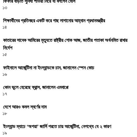
ফিফার বাড়তি সুবিধা পাওয়া নিয়ে যা বললেন মেসি
১৩
শিক্ষার্থীদের প্রতিবছর একটি করে গাছ লাগানোর আহ্বান প্রধানমন্ত্রীর
১৪
কাতারের সাবেক আমিরের মৃত্যুতে রাষ্ট্রীয় শোক আজ, জাতীয় পতাকা অর্ধনমিত রাখার
নির্দেশ
১৫
ফাইনালে আর্জেন্টিনা না ইংল্যান্ডকে চান, জানালেন স্পেন কোচ
১৬
কোন ভুলে হেরেছে ফ্রান্স, জানালেন এমবাপ্পে
১৭
দেশে আরও কমল স্বর্ণের দাম
১৮
ইংল্যান্ড ম্যাচে ‘অপয়া’ জার্সি পরতে চায় আর্জেন্টিনা, নেপথ্যে যে ২ কারণ
১৯