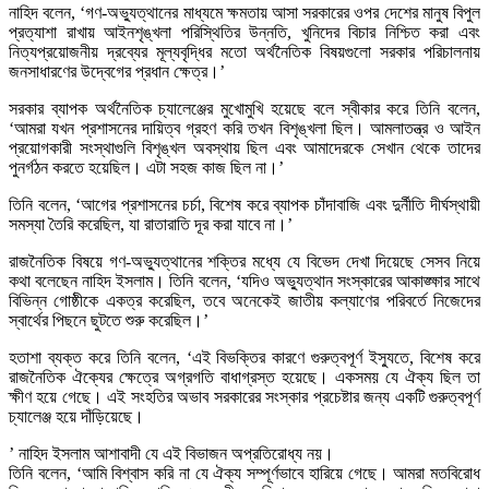
নাহিদ বলেন, ‘গণ-অভ্যুত্থানের মাধ্যমে ক্ষমতায় আসা সরকারের ওপর দেশের মানুষ বিপুল
প্রত্যাশা রাখায় আইনশৃঙ্খলা পরিস্থিতির উন্নতি, খুনিদের বিচার নিশ্চিত করা এবং
নিত্যপ্রয়োজনীয় দ্রব্যের মূল্যবৃদ্ধির মতো অর্থনৈতিক বিষয়গুলো সরকার পরিচালনায়
জনসাধারণের উদ্বেগের প্রধান ক্ষেত্র।’
সরকার ব্যাপক অর্থনৈতিক চ্যালেঞ্জের মুখোমুখি হয়েছে বলে স্বীকার করে তিনি বলেন,
‘আমরা যখন প্রশাসনের দায়িত্ব গ্রহণ করি তখন বিশৃঙ্খলা ছিল। আমলাতন্ত্র ও আইন
প্রয়োগকারী সংস্থাগুলি বিশৃঙ্খল অবস্থায় ছিল এবং আমাদেরকে সেখান থেকে তাদের
পুনর্গঠন করতে হয়েছিল। এটা সহজ কাজ ছিল না।’
তিনি বলেন, ‘আগের প্রশাসনের চর্চা, বিশেষ করে ব্যাপক চাঁদাবাজি এবং দুর্নীতি দীর্ঘস্থায়ী
সমস্যা তৈরি করেছিল, যা রাতারাতি দূর করা যাবে না।’
রাজনৈতিক বিষয়ে গণ-অভ্যুত্থানের শক্তির মধ্যে যে বিভেদ দেখা দিয়েছে সেসব নিয়ে
কথা বলেছেন নাহিদ ইসলাম। তিনি বলেন, ‘যদিও অভ্যুত্থান সংস্কারের আকাঙ্ক্ষার সাথে
বিভিন্ন গোষ্ঠীকে একত্র করেছিল, তবে অনেকেই জাতীয় কল্যাণের পরিবর্তে নিজেদের
স্বার্থের পিছনে ছুটতে শুরু করেছিল।’
হতাশা ব্যক্ত করে তিনি বলেন, ‘এই বিভক্তির কারণে গুরুত্বপূর্ণ ইস্যুতে, বিশেষ করে
রাজনৈতিক ঐক্যের ক্ষেত্রে অগ্রগতি বাধাগ্রস্ত হয়েছে। একসময় যে ঐক্য ছিল তা
ক্ষীণ হয়ে গেছে। এই সংহতির অভাব সরকারের সংস্কার প্রচেষ্টার জন্য একটি গুরুত্বপূর্ণ
চ্যালেঞ্জ হয়ে দাঁড়িয়েছে।
’ নাহিদ ইসলাম আশাবাদী যে এই বিভাজন অপ্রতিরোধ্য নয়।
তিনি বলেন, ‘আমি বিশ্বাস করি না যে ঐক্য সম্পূর্ণভাবে হারিয়ে গেছে। আমরা মতবিরোধ