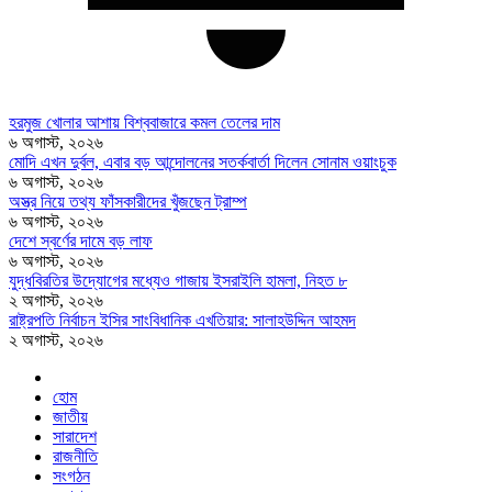
হরমুজ খোলার আশায় বিশ্ববাজারে কমল তেলের দাম
৬ অগাস্ট, ২০২৬
মোদি এখন দুর্বল, এবার বড় আন্দোলনের সতর্কবার্তা দিলেন সোনাম ওয়াংচুক
৬ অগাস্ট, ২০২৬
অস্ত্র নিয়ে তথ্য ফাঁসকারীদের খুঁজছেন ট্রাম্প
৬ অগাস্ট, ২০২৬
দেশে স্বর্ণের দামে বড় লাফ
৬ অগাস্ট, ২০২৬
যুদ্ধবিরতির উদ্যোগের মধ্যেও গাজায় ইসরাইলি হামলা, নিহত ৮
২ অগাস্ট, ২০২৬
রাষ্ট্রপতি নির্বাচন ইসির সাংবিধানিক এখতিয়ার: সালাহউদ্দিন আহমদ
২ অগাস্ট, ২০২৬
হোম
জাতীয়
সারাদেশ
রাজনীতি
সংগঠন