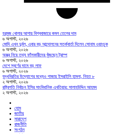
হরমুজ খোলার আশায় বিশ্ববাজারে কমল তেলের দাম
৬ অগাস্ট, ২০২৬
মোদি এখন দুর্বল, এবার বড় আন্দোলনের সতর্কবার্তা দিলেন সোনাম ওয়াংচুক
৬ অগাস্ট, ২০২৬
অস্ত্র নিয়ে তথ্য ফাঁসকারীদের খুঁজছেন ট্রাম্প
৬ অগাস্ট, ২০২৬
দেশে স্বর্ণের দামে বড় লাফ
৬ অগাস্ট, ২০২৬
যুদ্ধবিরতির উদ্যোগের মধ্যেও গাজায় ইসরাইলি হামলা, নিহত ৮
২ অগাস্ট, ২০২৬
রাষ্ট্রপতি নির্বাচন ইসির সাংবিধানিক এখতিয়ার: সালাহউদ্দিন আহমদ
২ অগাস্ট, ২০২৬
হোম
জাতীয়
সারাদেশ
রাজনীতি
সংগঠন