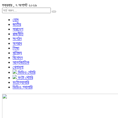
শুক্রবার , ৭ অগাস্ট ২০২৬
হোম
জাতীয়
সারাদেশ
রাজনীতি
সংগঠন
অপরাধ
শিক্ষা
বানিজ্য
বিনোদন
আর্ন্তজাতিক
খেলাধুলা
ভিডিও স্টোরি
ফটো স্টোরি
ফটোগ্যালারি
ভিডিও গ্যালারি