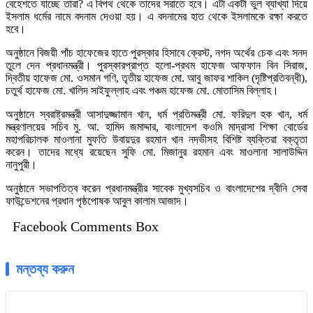
বেহেশতে যাচ্ছে তারা? এ বিপথ থেকে তাদের সরাতে হবে। এটা একটা ভুল ব্যাখ্যা দিয়ে
ইসলাম ধর্মের নামে বদনাম দেওয়া হয়। এ বদনামের হাত থেকে ইসলামকে রক্ষা করতে
হবে।
অনুষ্ঠানে বিজয়ী পাঁচ হাফেজের হাতে পুরস্কার হিসাবে ক্রেস্ট, নগদ অর্থের চেক এবং সনদ
তুলে দেন প্রধানমন্ত্রী। পুরস্কারপ্রাপ্ত হলো-প্রথম হাফেজ আফফান বিন সিরাজ,
দ্বিতীয় হাফেজ মো. ওসমান গণি, তৃতীয় হাফেজ মো. আবু জাফর শাকিল (দৃষ্টিপ্রতিবন্ধী),
চতুর্থ হাফেজ মো. খালিদ সাইফুল্লাহ এবং পঞ্চম হাফেজ মো. মোতাসিম বিল্লাহ।
অনুষ্ঠানে স্বরাষ্ট্রমন্ত্রী আসাদুজ্জামান খান, ধর্ম প্রতিমন্ত্রী মো. ফরিদুল হক খান, ধর্ম
মন্ত্রণালয়ের সচিব মু. আ. হামিদ জমাদ্দার, বাংলাদেশ কওমি মাদ্রাসা শিক্ষা বোর্ডের
মহাপরিচালক মাওলানা মুফতি উবায়দুর রহমান খান নদভীসহ বিশিষ্ট ব্যক্তিরা বক্তৃতা
করেন। তাদের মধ্যে রয়েছেন সুফি মো. মিজানুর রহমান এবং মাওলানা সালাউদ্দিন
নানুপুরী।
অনুষ্ঠানে সভাপতিত্ব করেন প্রধানমন্ত্রীর সাবেক মুখ্যসচিব ও বাংলাদেশের দ্বীনি সেবা
ফাউন্ডেশনের প্রধান পৃষ্ঠপোষক আবুল কালাম আজাদ।
Facebook Comments Box
মন্তব্য করুন