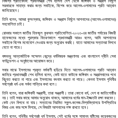
নিজস্ব প্রতিবেদক: প্রধানমন্ত্রী শেখ হাসিনা দেশ থেকে জঙ্গিবাদ ও সন্ত্রাস নির্মূলে
সরকারকে সাহায্য করার জন্য সবাইকে, বিশেষ করে আলেম-ওলামাদের প্রতি আহ্বান
জানিয়েছেন।
তিনি বলেন, আমরা কুসংস্কার, জঙ্গিবাদ ও সন্ত্রাস নির্মূলে আপনাদের (আলেম-ওলামাদের)
সহযোগিতা চাই।
রোববার সকালে জাতীয় হিফজুল কুরআন প্রতিযোগিতা-২০২৩-এর জাতীয় পর্যায়ের বিজয়ী
হাফেজদের মধ্যে পুরস্কার বিতরণকালে প্রধানমন্ত্রী আরও বলেন, আমি আপনাদের
সবাইকে বিশেষ মনোযোগ দেওয়ার জন্য অনুরোধ করছি। যাতে আমাদের সন্তানরা বিপথে
যেতে না পারে।
বঙ্গবন্ধু আন্তর্জাতিক সম্মেলন কেন্দ্রে ধর্মবিষয়ক মন্ত্রণালয় এবং বাংলাদেশ দ্বীনি সেবা
ফাউন্ডেশন এ অনুষ্ঠানের আয়োজন করে।
সবার মাঝে ইসলামের প্রকৃত মর্মবাণী ছড়িয়ে দিতে আলেম-ওলামাদের প্রতি আহ্বান
জানিয়ে প্রধানমন্ত্রী শেখ হাসিনা বলেন, কেউ যাতে কাউকে জঙ্গিবাদ ও সন্ত্রাসবাদের পথে
বিচ্যুত করতে না পারে এবং ইসলামের বদনাম করতে না পারে। কেননা ইসলাম পৃথিবীর
সর্বশ্রেষ্ঠ ধর্ম এবং সর্বদা শান্তির কথা বলে।
তিনি বলেন, যারা জঙ্গিবাদী সন্ত্রাসী, তারা সন্ত্রাসী। তারা কোনো ধর্ম, দেশ বা জাতিগোষ্ঠীর
নয়। তাই সবার কাছে আমার অনুরোধ থাকবে, আমাদের ধর্মের মান-ইজ্জতটা রক্ষা করবেন।
কেউ যেন বিপথে না যায়। সন্তানের নিয়মিত স্কুল-কলেজ-বিশ্ববিদ্যালয়ে উপস্থিতির
বিষয় এবং কার সঙ্গে মিশছে, সে বিষয়টা আপনাদের লক্ষ রাখতে হবে।
তিনি বলেন, পৃথিবীর সর্বশ্রেষ্ঠ ধর্ম ইসলাম, সেই ধর্মের সঙ্গে সামান্য মুষ্টিমেয় কয়েকজনের