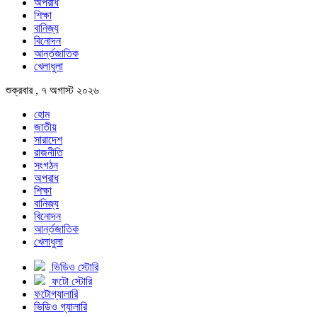
অপরাধ
শিক্ষা
বানিজ্য
বিনোদন
আর্ন্তজাতিক
খেলাধুলা
শুক্রবার , ৭ অগাস্ট ২০২৬
হোম
জাতীয়
সারাদেশ
রাজনীতি
সংগঠন
অপরাধ
শিক্ষা
বানিজ্য
বিনোদন
আর্ন্তজাতিক
খেলাধুলা
ভিডিও স্টোরি
ফটো স্টোরি
ফটোগ্যালারি
ভিডিও গ্যালারি