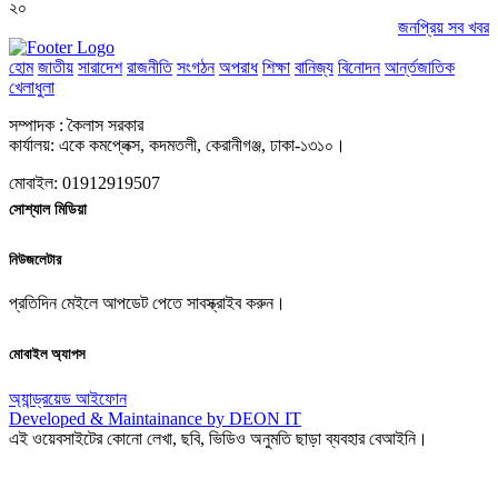
২০
জনপ্রিয় সব খবর
হোম
জাতীয়
সারাদেশ
রাজনীতি
সংগঠন
অপরাধ
শিক্ষা
বানিজ্য
বিনোদন
আর্ন্তজাতিক
খেলাধুলা
সম্পাদক : কৈলাস সরকার
কার্যালয়: একে কমপ্লেক্স, কদমতলী, কেরানীগঞ্জ, ঢাকা-১৩১০।
মোবাইল: 01912919507
সোশ্যাল মিডিয়া
নিউজলেটার
প্রতিদিন মেইলে আপডেট পেতে সাবস্ক্রাইব করুন।
মোবাইল অ্যাপস
অ্যান্ড্রয়েড
আইফোন
Developed & Maintainance by DEON IT
এই ওয়েবসাইটের কোনো লেখা, ছবি, ভিডিও অনুমতি ছাড়া ব্যবহার বেআইনি।