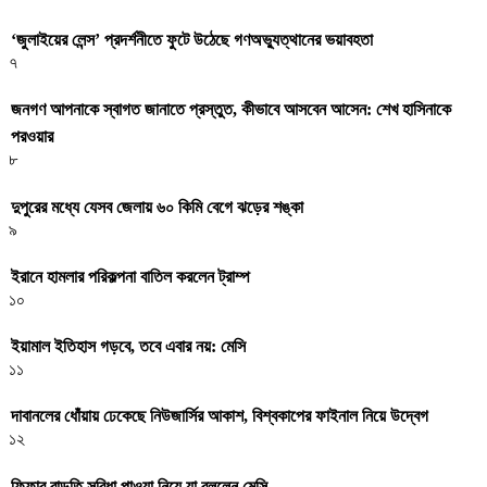
‘জুলাইয়ের লেন্স’ প্রদর্শনীতে ফুটে উঠেছে গণঅভ্যুত্থানের ভয়াবহতা
৭
জনগণ আপনাকে স্বাগত জানাতে প্রস্তুত, কীভাবে আসবেন আসেন: শেখ হাসিনাকে
পরওয়ার
৮
দুপুরের মধ্যে যেসব জেলায় ৬০ কিমি বেগে ঝড়ের শঙ্কা
৯
ইরানে হামলার পরিকল্পনা বাতিল করলেন ট্রাম্প
১০
ইয়ামাল ইতিহাস গড়বে, তবে এবার নয়: মেসি
১১
দাবানলের ধোঁয়ায় ঢেকেছে নিউজার্সির আকাশ, বিশ্বকাপের ফাইনাল নিয়ে উদ্বেগ
১২
ফিফার বাড়তি সুবিধা পাওয়া নিয়ে যা বললেন মেসি