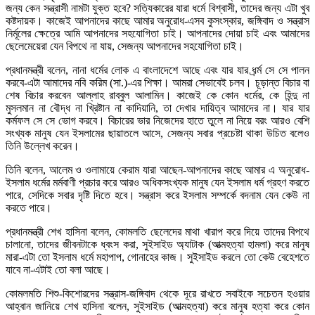
জন্য কেন সন্ত্রাসী নামটা যুক্ত হবে? সত্যিকারের যারা ধর্মে বিশ্বাসী, তাদের জন্য এটা খুব
কষ্টদায়ক। কাজেই আপনাদের কাছে আমার অনুরোধ-এসব কুসংস্কার, জঙ্গিবাদ ও সন্ত্রাস
নির্মূলের ক্ষেত্রে আমি আপনাদের সহযোগিতা চাই। আপনাদের দোয়া চাই এবং আমাদের
ছেলেমেয়েরা যেন বিপথে না যায়, সেজন্য আপনাদের সহযোগিতা চাই।
প্রধানমন্ত্রী বলেন, নানা ধর্মের লোক এ বাংলাদেশে আছে এবং যার যার ধর্র্ম সে সে পালন
করবে-এটা আমাদের নবি করিম (সা.)-এর শিক্ষা। আমরা সেভাবেই চলব। চূড়ান্ত বিচার বা
শেষ বিচার করবেন আল্লাহ রাব্বুল আলামিন। কাজেই কে কোন ধর্মের, কে হিন্দু না
মুসলমান না বৌদ্ধ না খ্রিষ্টান না কাদিয়ানি, তা দেখার দায়িত্ব আমাদের না। যার যার
কর্মফল সে সে ভোগ করবে। বিচারের ভার নিজেদের হাতে তুলে না নিয়ে বরং আরও বেশি
সংখ্যক মানুষ যেন ইসলামের ছায়াতলে আসে, সেজন্য সবার প্রচেষ্টা থাকা উচিত বলেও
তিনি উল্লেখ করেন।
তিনি বলেন, আলেম ও ওলামায়ে কেরাম যারা আছেন-আপনাদের কাছে আমার এ অনুরোধ-
ইসলাম ধর্মের মর্মবাণী প্রচার করে আরও অধিকসংখ্যক মানুষ যেন ইসলাম ধর্ম গ্রহণ করতে
পারে, সেদিকে সবার দৃষ্টি দিতে হবে। সন্ত্রাস করে ইসলাম সম্পর্কে বদনাম যেন কেউ না
করতে পারে।
প্রধানমন্ত্রী শেখ হাসিনা বলেন, কোমলতি ছেলেদের মাথা খারাপ করে দিয়ে তাদের বিপথে
চালানো, তাদের জীবনটাকে ধ্বংস করা, সুইসাইড অ্যাটাক (আত্মহত্যা হামলা) করে মানুষ
মারা-এটা তো ইসলাম ধর্মে মহাপাপ, গোনাহের কাজ। সুইসাইড করলে তো কেউ বেহেশতে
যাবে না-এটাই তো বলা আছে।
কোমলমতি শিশু-কিশোরদের সন্ত্রাস-জঙ্গিবাদ থেকে দূরে রাখতে সবাইকে সচেতন হওয়ার
আহ্বান জানিয়ে শেখ হাসিনা বলেন, সুইসাইড (আত্মহত্যা) করে মানুষ হত্যা করে কোন