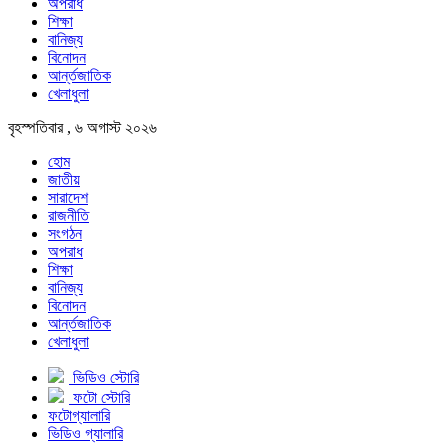
অপরাধ
শিক্ষা
বানিজ্য
বিনোদন
আর্ন্তজাতিক
খেলাধুলা
বৃহস্পতিবার , ৬ অগাস্ট ২০২৬
হোম
জাতীয়
সারাদেশ
রাজনীতি
সংগঠন
অপরাধ
শিক্ষা
বানিজ্য
বিনোদন
আর্ন্তজাতিক
খেলাধুলা
ভিডিও স্টোরি
ফটো স্টোরি
ফটোগ্যালারি
ভিডিও গ্যালারি