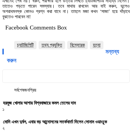
এখানেই শেষ নয়। ধরুন, পরীক্ষার হলে উত্তর লিখতে চ্যাটজিপিটির সাহায্য নিলেন।
তাতেও পড়তে পারেন সমস্যায়। তবে মাথায় রাখবেন আর যাই করুন, ভুলেও
অপরাধমনস্ক কোনও প্রশ্ন করা যাবে না। তাহলে মজা কখন ‘সাজা’ হয়ে দাঁড়াবে
বুঝতেও পারবেন না!
Facebook Comments Box
চ্যাটজিপিটি
তথ্য প্রযুক্তি
বিস্ফোরক
হত্যা
মন্তব্য
করুন
সর্বশেষ
জনপ্রিয়
হরমুজ খোলার আশায় বিশ্ববাজারে কমল তেলের দাম
১
মোদি এখন দুর্বল, এবার বড় আন্দোলনের সতর্কবার্তা দিলেন সোনাম ওয়াংচুক
২