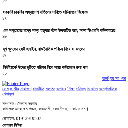
সরকারি চাকরির অধ্যাদেশ বাতিলের দাবিতে সচিবালয়ে বিক্ষোভ
১৭
এক সপ্তাহের মধ্যে সাম্য হত্যার ঘটনা উদঘাটিত হবে, আশা ডিএমপি কমিশনারের
১৮
মুখ খুললেন সেই হুসাইন, রাজনৈতিক পরিচয় নিয়ে যা বললেন
১৯
নিউইয়র্কে ঈদের ছুটিতে পরিবার নিয়ে সময় কাটাচ্ছেন রুনা খান
২০
জনপ্রিয় সব খবর
হোম
জাতীয়
সারাদেশ
রাজনীতি
সংগঠন
অপরাধ
শিক্ষা
বানিজ্য
বিনোদন
আর্ন্তজাতিক
খেলাধুলা
সম্পাদক : কৈলাস সরকার
কার্যালয়: একে কমপ্লেক্স, কদমতলী, কেরানীগঞ্জ, ঢাকা-১৩১০।
মোবাইল: 01912919507
সোশ্যাল মিডিয়া