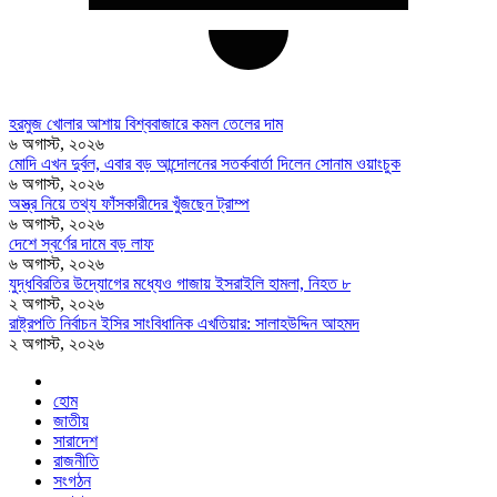
হরমুজ খোলার আশায় বিশ্ববাজারে কমল তেলের দাম
৬ অগাস্ট, ২০২৬
মোদি এখন দুর্বল, এবার বড় আন্দোলনের সতর্কবার্তা দিলেন সোনাম ওয়াংচুক
৬ অগাস্ট, ২০২৬
অস্ত্র নিয়ে তথ্য ফাঁসকারীদের খুঁজছেন ট্রাম্প
৬ অগাস্ট, ২০২৬
দেশে স্বর্ণের দামে বড় লাফ
৬ অগাস্ট, ২০২৬
যুদ্ধবিরতির উদ্যোগের মধ্যেও গাজায় ইসরাইলি হামলা, নিহত ৮
২ অগাস্ট, ২০২৬
রাষ্ট্রপতি নির্বাচন ইসির সাংবিধানিক এখতিয়ার: সালাহউদ্দিন আহমদ
২ অগাস্ট, ২০২৬
হোম
জাতীয়
সারাদেশ
রাজনীতি
সংগঠন