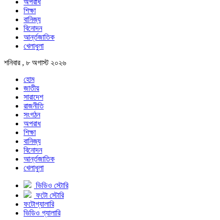
অপরাধ
শিক্ষা
বানিজ্য
বিনোদন
আর্ন্তজাতিক
খেলাধুলা
শনিবার , ৮ অগাস্ট ২০২৬
হোম
জাতীয়
সারাদেশ
রাজনীতি
সংগঠন
অপরাধ
শিক্ষা
বানিজ্য
বিনোদন
আর্ন্তজাতিক
খেলাধুলা
ভিডিও স্টোরি
ফটো স্টোরি
ফটোগ্যালারি
ভিডিও গ্যালারি