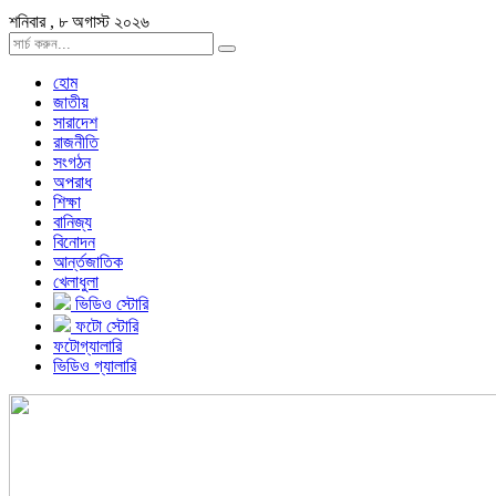
শনিবার , ৮ অগাস্ট ২০২৬
হোম
জাতীয়
সারাদেশ
রাজনীতি
সংগঠন
অপরাধ
শিক্ষা
বানিজ্য
বিনোদন
আর্ন্তজাতিক
খেলাধুলা
ভিডিও স্টোরি
ফটো স্টোরি
ফটোগ্যালারি
ভিডিও গ্যালারি