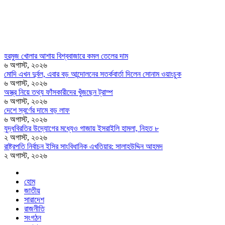
হরমুজ খোলার আশায় বিশ্ববাজারে কমল তেলের দাম
৬ অগাস্ট, ২০২৬
মোদি এখন দুর্বল, এবার বড় আন্দোলনের সতর্কবার্তা দিলেন সোনাম ওয়াংচুক
৬ অগাস্ট, ২০২৬
অস্ত্র নিয়ে তথ্য ফাঁসকারীদের খুঁজছেন ট্রাম্প
৬ অগাস্ট, ২০২৬
দেশে স্বর্ণের দামে বড় লাফ
৬ অগাস্ট, ২০২৬
যুদ্ধবিরতির উদ্যোগের মধ্যেও গাজায় ইসরাইলি হামলা, নিহত ৮
২ অগাস্ট, ২০২৬
রাষ্ট্রপতি নির্বাচন ইসির সাংবিধানিক এখতিয়ার: সালাহউদ্দিন আহমদ
২ অগাস্ট, ২০২৬
হোম
জাতীয়
সারাদেশ
রাজনীতি
সংগঠন