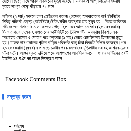
হোসেন (৪৫) নামে আরও একজনের মৃত্যু হয়েছে। ভয়াবহ এ অগ্নিকাণ্ডের ঘটনায়
মৃতের সংখ্যা বেড়ে দাঁড়ালো ৭১ জনে।
শনিবার (২ মার্চ) সকালে ঢাকা মেডিকেল কলেজ (ঢামেক) হাসপাতালের বার্ন ইউনিটের
নিবিড় পরিচর্যা কেন্দ্রে (আইসিইউ)চিকিৎসাধীন অবস্থায় তার মৃত্যু হয়। নিহত জাকিরের
শরীরের ৩৮ শতাংশের মতো আগুনে পোড়া ছিল।এর আগে সোমবার (২৫ ফ্রেরুয়ারি)
দিনগত রাতে ঢামেক হাসপাতালের আইসিইউতে চিকিৎসাধীন অবস্থায় রিকশাচালক
আনোয়ার হোসেন ও সোহাগ পরে শুক্রবার (১ মার্চ) ভোরে রেজাউলসহ তিনজনের মৃত্যু
হয়।ঢামেক হাসপাতালের পুলিশ ফাঁড়ির পরিদর্শক বাচ্চু মিয়া বিষয়টি নিশ্চিত করেছেন।গত
২০ ফেব্রুয়ারি (বুধবার) রাত সাড়ে ১০টার পর চকবাজারের চুড়িহাট্টায় ভয়াবহ অগ্নিকাণ্ডের
ঘটনা ঘটে। আগুন দ্রুত ছড়িয়ে পড়ে আশপাশের আবাসিক ভবনে। ফায়ার সার্ভিসের ৩৭টি
ইউনিট ১৪ ঘণ্টা পর আগুন নিয়ন্ত্রণে আনে।
Facebook Comments Box
মন্তব্য করুন
সর্বশেষ