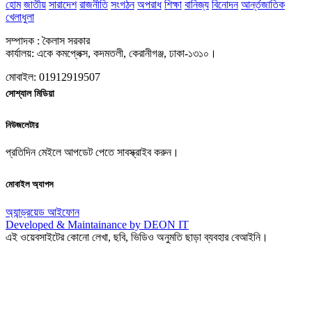
হোম
জাতীয়
সারাদেশ
রাজনীতি
সংগঠন
অপরাধ
শিক্ষা
বানিজ্য
বিনোদন
আর্ন্তজাতিক
খেলাধুলা
সম্পাদক : কৈলাস সরকার
কার্যালয়: একে কমপ্লেক্স, কদমতলী, কেরানীগঞ্জ, ঢাকা-১৩১০।
মোবাইল: 01912919507
সোশ্যাল মিডিয়া
নিউজলেটার
প্রতিদিন মেইলে আপডেট পেতে সাবস্ক্রাইব করুন।
মোবাইল অ্যাপস
অ্যান্ড্রয়েড
আইফোন
Developed & Maintainance by DEON IT
এই ওয়েবসাইটের কোনো লেখা, ছবি, ভিডিও অনুমতি ছাড়া ব্যবহার বেআইনি।