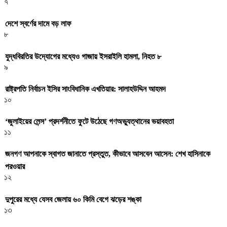
৭
দেশে স্বর্ণের দামে বড় লাফ
৮
যুদ্ধবিরতির উদ্যোগের মধ্যেও গাজায় ইসরাইলি হামলা, নিহত ৮
৯
রাষ্ট্রপতি নির্বাচন ইসির সাংবিধানিক এখতিয়ার: সালাহউদ্দিন আহমদ
১০
‘জুলাইয়ের লেন্স’ প্রদর্শনীতে ফুটে উঠেছে গণঅভ্যুত্থানের ভয়াবহতা
১১
জনগণ আপনাকে স্বাগত জানাতে প্রস্তুত, কীভাবে আসবেন আসেন: শেখ হাসিনাকে
পরওয়ার
১২
দুপুরের মধ্যে যেসব জেলায় ৬০ কিমি বেগে ঝড়ের শঙ্কা
১৩