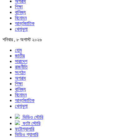
অপরাধ
শিক্ষা
বানিজ্য
বিনোদন
আর্ন্তজাতিক
খেলাধুলা
শনিবার , ৮ অগাস্ট ২০২৬
হোম
জাতীয়
সারাদেশ
রাজনীতি
সংগঠন
অপরাধ
শিক্ষা
বানিজ্য
বিনোদন
আর্ন্তজাতিক
খেলাধুলা
ভিডিও স্টোরি
ফটো স্টোরি
ফটোগ্যালারি
ভিডিও গ্যালারি