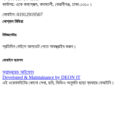
কার্যালয়: একে কমপ্লেক্স, কদমতলী, কেরানীগঞ্জ, ঢাকা-১৩১০।
মোবাইল: 01912919507
সোশ্যাল মিডিয়া
নিউজলেটার
প্রতিদিন মেইলে আপডেট পেতে সাবস্ক্রাইব করুন।
মোবাইল অ্যাপস
অ্যান্ড্রয়েড
আইফোন
Developed & Maintainance by DEON IT
এই ওয়েবসাইটের কোনো লেখা, ছবি, ভিডিও অনুমতি ছাড়া ব্যবহার বেআইনি।