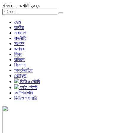
শনিবার , ৮ অগাস্ট ২০২৬
হোম
জাতীয়
সারাদেশ
রাজনীতি
সংগঠন
অপরাধ
শিক্ষা
বানিজ্য
বিনোদন
আর্ন্তজাতিক
খেলাধুলা
ভিডিও স্টোরি
ফটো স্টোরি
ফটোগ্যালারি
ভিডিও গ্যালারি