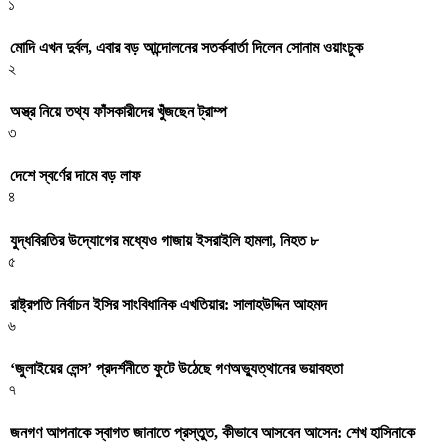
১
মোদি এখন দুর্বল, এবার বড় আন্দোলনের সতর্কবার্তা দিলেন সোনাম ওয়াংচুক
২
অস্ত্র নিয়ে তথ্য ফাঁসকারীদের খুঁজছেন ট্রাম্প
৩
দেশে স্বর্ণের দামে বড় লাফ
৪
যুদ্ধবিরতির উদ্যোগের মধ্যেও গাজায় ইসরাইলি হামলা, নিহত ৮
৫
রাষ্ট্রপতি নির্বাচন ইসির সাংবিধানিক এখতিয়ার: সালাহউদ্দিন আহমদ
৬
‘জুলাইয়ের লেন্স’ প্রদর্শনীতে ফুটে উঠেছে গণঅভ্যুত্থানের ভয়াবহতা
৭
জনগণ আপনাকে স্বাগত জানাতে প্রস্তুত, কীভাবে আসবেন আসেন: শেখ হাসিনাকে