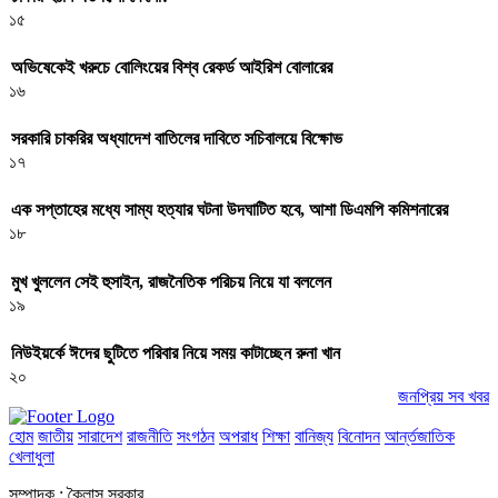
১৫
অভিষেকেই খরুচে বোলিংয়ের বিশ্ব রেকর্ড আইরিশ বোলারের
১৬
সরকারি চাকরির অধ্যাদেশ বাতিলের দাবিতে সচিবালয়ে বিক্ষোভ
১৭
এক সপ্তাহের মধ্যে সাম্য হত্যার ঘটনা উদঘাটিত হবে, আশা ডিএমপি কমিশনারের
১৮
মুখ খুললেন সেই হুসাইন, রাজনৈতিক পরিচয় নিয়ে যা বললেন
১৯
নিউইয়র্কে ঈদের ছুটিতে পরিবার নিয়ে সময় কাটাচ্ছেন রুনা খান
২০
জনপ্রিয় সব খবর
হোম
জাতীয়
সারাদেশ
রাজনীতি
সংগঠন
অপরাধ
শিক্ষা
বানিজ্য
বিনোদন
আর্ন্তজাতিক
খেলাধুলা
সম্পাদক : কৈলাস সরকার