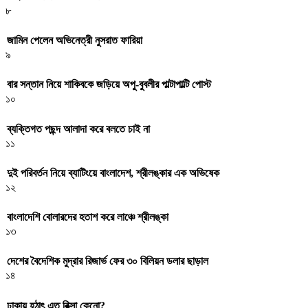
৮
জামিন পেলেন অভিনেত্রী নুসরাত ফারিয়া
৯
বার সন্তান নিয়ে শাকিবকে জড়িয়ে অপু-বুবলীর পাল্টাপাল্টি পোস্ট
১০
ব্যক্তিগত পছন্দ আলাদা করে বলতে চাই না
১১
দুই পরিবর্তন নিয়ে ব্যাটিংয়ে বাংলাদেশ, শ্রীলঙ্কার এক অভিষেক
১২
বাংলাদেশি বোলারদের হতাশ করে লাঞ্চে শ্রীলঙ্কা
১৩
দেশের বৈদেশিক মুদ্রার রিজার্ভ ফের ৩০ বিলিয়ন ডলার ছাড়াল
১৪
ঢাকায় হঠাৎ এত রিক্সা কেনো?