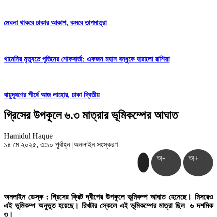
মেঘলা থাকবে ঢাকার আকাশ, কমবে তাপমাত্রা
খামেনির মৃত্যুতে পুতিনের শোকবার্তা: একজন মহান বন্ধুকে হারালো রাশিয়া
বায়ুদূষণের শীর্ষে আজ লাহোর, ঢাকা দ্বিতীয়
গ্রিসের উপকূলে ৬.৩ মাত্রার ভূমিকম্পের আঘাত
Hamidul Haque
১৪ মে ২০২৫, ৩:১০ পূর্বাহ্ন
|
অনলাইন সংস্করণ
অ-
অ+
অনলাইন ডেস্ক : গ্রিসের ক্রিট দ্বীপের উপকূলে ভূমিকম্প আঘাত হেনেছে। মিসরেও
এই ভূমিকম্প অনুভূত হয়েছে। রিখটার স্কেলে এই ভূমিকম্পের মাত্রা ছিল ৬ দশমিক
৩।