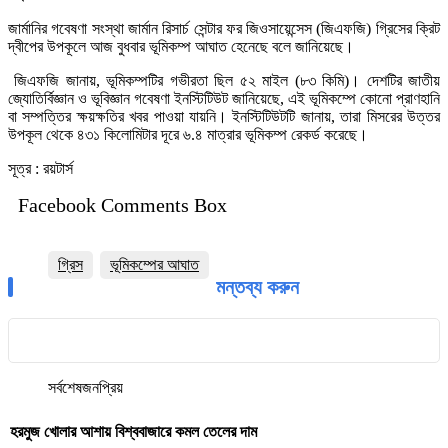
জার্মানির গবেষণা সংস্থা জার্মান রিসার্চ সেন্টার ফর জিওসায়েন্সেস (জিএফজি) গ্রিসের ক্রিট
দ্বীপের উপকূলে আজ বুধবার ভূমিকম্প আঘাত হেনেছে বলে জানিয়েছে।
জিএফজি জানায়, ভূমিকম্পটির গভীরতা ছিল ৫২ মাইল (৮৩ কিমি)। দেশটির জাতীয়
জ্যোতির্বিজ্ঞান ও ভূবিজ্ঞান গবেষণা ইনস্টিটিউট জানিয়েছে, এই ভূমিকম্পে কোনো প্রাণহানি
বা সম্পত্তির ক্ষয়ক্ষতির খবর পাওয়া যায়নি। ইনস্টিটিউটটি জানায়, তারা মিসরের উত্তর
উপকূল থেকে ৪৩১ কিলোমিটার দূরে ৬.৪ মাত্রার ভূমিকম্প রেকর্ড করেছে।
সূত্র : রয়টার্স
Facebook Comments Box
গ্রিস
ভূমিকম্পের আঘাত
মন্তব্য করুন
সর্বশেষ
জনপ্রিয়
হরমুজ খোলার আশায় বিশ্ববাজারে কমল তেলের দাম