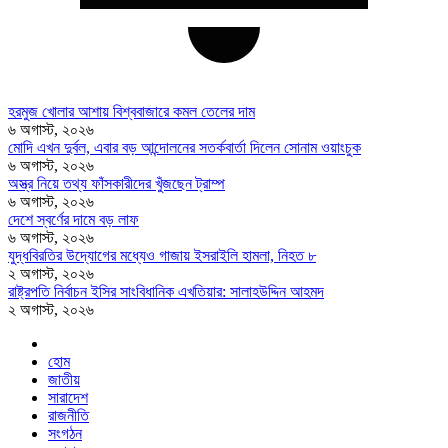
হরমুজ খোলার আশায় বিশ্ববাজারে কমল তেলের দাম
৬ অগাস্ট, ২০২৬
মোদি এখন দুর্বল, এবার বড় আন্দোলনের সতর্কবার্তা দিলেন সোনাম ওয়াংচুক
৬ অগাস্ট, ২০২৬
অস্ত্র নিয়ে তথ্য ফাঁসকারীদের খুঁজছেন ট্রাম্প
৬ অগাস্ট, ২০২৬
দেশে স্বর্ণের দামে বড় লাফ
৬ অগাস্ট, ২০২৬
যুদ্ধবিরতির উদ্যোগের মধ্যেও গাজায় ইসরাইলি হামলা, নিহত ৮
২ অগাস্ট, ২০২৬
রাষ্ট্রপতি নির্বাচন ইসির সাংবিধানিক এখতিয়ার: সালাহউদ্দিন আহমদ
২ অগাস্ট, ২০২৬
হোম
জাতীয়
সারাদেশ
রাজনীতি
সংগঠন