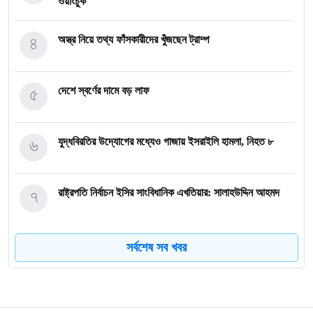
ওয়াংচুক
৪
অস্ত্র নিয়ে তথ্য ফাঁসকারীদের খুঁজছেন ট্রাম্প
৫
দেশে স্বর্ণের দামে বড় লাফ
৬
যুদ্ধবিরতির উদ্যোগের মধ্যেও গাজায় ইসরাইলি হামলা, নিহত ৮
৭
রাষ্ট্রপতি নির্বাচন ইসির সাংবিধানিক এখতিয়ার: সালাহউদ্দিন আহমদ
৮
‘জুলাইয়ের লেন্স’ প্রদর্শনীতে ফুটে উঠেছে গণঅভ্যুত্থানের ভয়াবহতা
সর্বশেষ সব খবর
৯
জনগণ আপনাকে স্বাগত জানাতে প্রস্তুত, কীভাবে আসবেন আসেন:
শেখ হাসিনাকে পরওয়ার