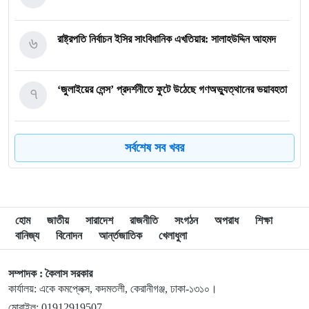
৬
রাষ্ট্রপতি নির্বাচন ইসির সাংবিধানিক এখতিয়ার: সালাহউদ্দিন আহমদ
৭
‘জুলাইয়ের লেন্স’ প্রদর্শনীতে ফুটে উঠেছে গণঅভ্যুত্থানের ভয়াবহতা
৮
জনগণ আপনাকে স্বাগত জানাতে প্রস্তুত, কীভাবে আসবেন আসেন:
সর্বশেষ সব খবর
শেখ হাসিনাকে পরওয়ার
৯
দুপুরের মধ্যে যেসব জেলায় ৬০ কিমি বেগে ঝড়ের শঙ্কা
হোম
জাতীয়
সারাদেশ
রাজনীতি
সংগঠন
অপরাধ
শিক্ষা
বানিজ্য
বিনোদন
আর্ন্তজাতিক
খেলাধুলা
১০
ইরানে হামলার পরিকল্পনা বাতিল করলেন ট্রাম্প
সম্পাদক : কৈলাস সরকার
কার্যালয়: একে কমপ্লেক্স, কদমতলী, কেরানীগঞ্জ, ঢাকা-১৩১০।
১১
ইয়ামাল ইতিহাস গড়বে, তবে এবার নয়: মেসি
মোবাইল: 01912919507