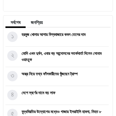
সর্বশেষ
জনপ্রিয়
১
হরমুজ খোলার আশায় বিশ্ববাজারে কমল তেলের দাম
২
মোদি এখন দুর্বল, এবার বড় আন্দোলনের সতর্কবার্তা দিলেন সোনাম
ওয়াংচুক
৩
অস্ত্র নিয়ে তথ্য ফাঁসকারীদের খুঁজছেন ট্রাম্প
৪
দেশে স্বর্ণের দামে বড় লাফ
৫
যুদ্ধবিরতির উদ্যোগের মধ্যেও গাজায় ইসরাইলি হামলা, নিহত ৮