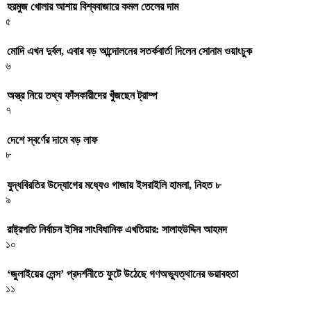
হরমুজ খোলার আশায় বিশ্ববাজারে কমল তেলের দাম
৫
মোদি এখন দুর্বল, এবার বড় আন্দোলনের সতর্কবার্তা দিলেন সোনাম ওয়াংচুক
৬
অস্ত্র নিয়ে তথ্য ফাঁসকারীদের খুঁজছেন ট্রাম্প
৭
দেশে স্বর্ণের দামে বড় লাফ
৮
যুদ্ধবিরতির উদ্যোগের মধ্যেও গাজায় ইসরাইলি হামলা, নিহত ৮
৯
রাষ্ট্রপতি নির্বাচন ইসির সাংবিধানিক এখতিয়ার: সালাহউদ্দিন আহমদ
১০
‘জুলাইয়ের লেন্স’ প্রদর্শনীতে ফুটে উঠেছে গণঅভ্যুত্থানের ভয়াবহতা
১১