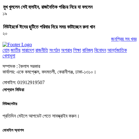
মুখ খুললেন সেই হুসাইন, রাজনৈতিক পরিচয় নিয়ে যা বললেন
১৯
নিউইয়র্কে ঈদের ছুটিতে পরিবার নিয়ে সময় কাটাচ্ছেন রুনা খান
২০
জনপ্রিয় সব খবর
হোম
জাতীয়
সারাদেশ
রাজনীতি
সংগঠন
অপরাধ
শিক্ষা
বানিজ্য
বিনোদন
আর্ন্তজাতিক
খেলাধুলা
সম্পাদক : কৈলাস সরকার
কার্যালয়: একে কমপ্লেক্স, কদমতলী, কেরানীগঞ্জ, ঢাকা-১৩১০।
মোবাইল: 01912919507
সোশ্যাল মিডিয়া
নিউজলেটার
প্রতিদিন মেইলে আপডেট পেতে সাবস্ক্রাইব করুন।
মোবাইল অ্যাপস