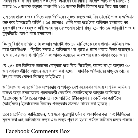
নিয়ন্ত্রণকারী সশস্ত্র রাজনৈতিক গোষ্ঠী হামাসের যোদ্ধারা। এলোপাতাড়ি গুলি চালিয়ে ১
হাজার ২০০ জনকে হত্যার পাশাপাশি ২৫১ জনকে জিম্মি হিসেবে ধরে নিয়ে যায় তারা।
হামাসের হামলার জবাব দিতে এবং জিম্মিদের মুক্ত করতে ওই দিন থেকেই গাজায় অভিযান
শুরু করে ইসরায়েলি বাহিনী। ১৫ মাসেরও বেশি সময় ধরে টানা অভিযান চালানোর পর
যুক্তরাষ্ট্র ও মধ্যস্থতাকারী অন্যান্য দেশগুলোর চাপে বাধ্য হয়ে গত ১৯ জানুয়ারি গাজায়
যুদ্ধবিরতি ঘোষণা করে ইসরায়েল।
কিন্তু বিরতির দু’মাস শেষ হওয়ার আগেই গত ১৮ মার্চ থেকে ফের গাজায় অভিযান শুরু
করে আইডিএফ। দ্বিতীয় দফার এ অভিযানে গত প্রায় ৫ মাসে গাজায় নিহত হয়েছেন ৯
হাজার ৮২৪ জন ফিলিস্তিনি এবং আহত হয়েছেন আরও প্রায় ৪০ হাজার ৩১৮ জন।
যে ২৫১ জন জিম্মিকে হামাসের যোদ্ধারা ধরে নিয়ে গিয়েছিল, তাদের মধ্যে অন্তত ৩৫
জন এখনও জীবিত আছেন বলে ধারণা করা হচ্ছে। সামরিক অভিযানের মাধ্যমে তাদের
উদ্ধার করার ঘোষণা দিয়েছে আইডিএফ।
জাতিসংঘ ও আন্তর্জাতিক সম্প্রদায় এ পর্যন্ত বেশ কয়েকবার গাজায় সামরিক অভিযান
বন্ধের জন্য ইসরায়েলের প্রধানমন্ত্রী বেঞ্জামিন নেতানিয়াহুকে আহ্বান জানিয়েছে।
ইতোমধ্যে জাতিসংঘের আদালত নামে পরিচিত ইন্টারন্যাশনাল কোর্ট অব জাস্টিসে
(আইসিজে) ইসরায়েলের বিরুদ্ধে গণহত্যার মামলাও দায়ের করা হয়েছে।
তবে নেতানিয়াহু জানিয়েছেন, হামাসকে পুরোপুরি দুর্বল ও অকার্যকর করা এবং জিম্মিদের
মুক্ত করা এই অভিযানের লক্ষ্য এবং লক্ষ্য পূরণ না হওয়া পর্যন্ত অভিযান চলবে গাজায়।
Facebook Comments Box