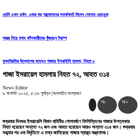
মোদি এখন দুর্বল, এবার বড় আন্দোলনের সতর্কবার্তা দিলেন সোনাম ওয়াংচুক
অস্ত্র নিয়ে তথ্য ফাঁসকারীদের খুঁজছেন ট্রাম্প
যুদ্ধবিরতির উদ্যোগের মধ্যেও গাজায় ইসরাইলি হামলা, নিহত ৮
গাজা ইসরায়েল হামলায় নিহত ৭২, আহত ৩১৪
News Editor
৯ অগাস্ট ২০২৫, ৫:২৯ পূর্বাহ্ন
|
অনলাইন সংস্করণ
অ-
অ+
শুক্রবার দিনভর ইসরায়েলি বিমান বাহিনীর গোলাবর্ষণে ফিলিস্তিনের গাজার উপত্যকায়
নিহত হয়েছেন অন্তত ৭২ জন এবং আহত হয়েছেন আরও অন্তত ৩১৪ জন। শুক্রবার
সন্ধ্যার পর এক বিবৃতিতে এ তথ্য জানিয়েছে গাজার স্বাস্থ্য মন্ত্রণালয়।