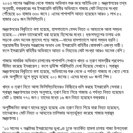
২০২৩ সালের অক্টোবর থেকে গাজায় অভিযান শুরু করে আইডিএফ। মন্ত্রণালয়ের তথ্য
অনুযায়ী, শুক্রবারের পর ইসরায়েলি বাহিনীর অভিযানে গাজায় মোট নিহতের সংখ্যা
পৌঁছেছে ৬০ হাজার ৩৩০ জনে। এদের পাশাপাশি আহত হয়েছেন আরও ১ লাখ ৫২
হাজার ৩৫৯ জন ফিলিস্তিনি।
মন্ত্রণালয়ের বিবৃতিতে বলা হয়েছে, হাসপাতালে যেসব নিহত ও আহতকে আনা সম্ভব
হয়েছে— কেবল তাদেরকেই ধরা হয়েছে হিসেবের মধ্যে। ধ্বংসস্তূপের তলায় এবং
সড়কে এমন অনেক মৃতদেহ পড়ে আছে—যাদের হাসপাতালে আনা সম্ভব হয়নি।
প্রয়োজনীয় উদ্ধার সরঞ্জামের অভাব এবং ইসরায়েলি বাহিনীর বোমাবর্ষণ এজন্য দায়ী।
ফলে ইসরায়েলি বাহিনীর অভিযানে আহত ও নিহতের মোট সংখ্যা আরও অনেক বেশি।
গাজায় সামরিক অভিযান চালানোর পাশাপাশি সেখানে খাদ্য ও ত্রাণ সামগ্রীর প্রবেশও
সীমিত করেছে ইসরায়েল। ফলে দুর্ভিক্ষ পরিস্থিতি দেখা দিয়েছে সেখানে। স্বাস্থ্য
মন্ত্রণালয়ের বিবৃতিতে বলা হয়েছে, অভিযানের শুরু থেকে এ পর্যন্ত গাজায় না খেতে পেয়ে
এবং অপুষ্টিতে ভুগে মৃত্যু হয়েছে ২০১ জনের। এদের মধ্যে ৯৮ জনই শিশু।
খাদ্য ও ত্রাণ নিতে আসা ফিলিস্তিনিদেরও নির্বিচারে গুলি করছে ইসরায়েলি সেনারা।
স্বাস্থ্য মন্ত্রণালয়ের তথ্য অনুসারে, ত্রাণ নিতে গিয়ে গাজায় এ পর্যন্ত নিহত হয়েছেন
মোট ১ হাজার ৭৭২ জন। তাদের মধ্যে ১৬ জন নিহত হয়েছেন শুক্রবার।
অপুষ্টিজনিত কারণে যাদের মৃত্যু হয়েছে এবং ত্রাণ নিতে গিয়ে যারা নিহত হয়েছেন,
তাদেরকেও মোট নিহত ও আহতের তালিকায় অন্তর্ভুক্ত করেছে গাজার স্বাস্থ্য
মন্ত্রণালয়।
’২৩ সালের ৭ অক্টোবর ইসরায়েলের ভূখণ্ডে ঢুকে অতর্কিত হামলা চালায় গাজা উপত্যকা