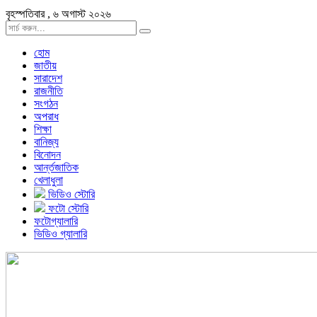
বৃহস্পতিবার , ৬ অগাস্ট ২০২৬
হোম
জাতীয়
সারাদেশ
রাজনীতি
সংগঠন
অপরাধ
শিক্ষা
বানিজ্য
বিনোদন
আর্ন্তজাতিক
খেলাধুলা
ভিডিও স্টোরি
ফটো স্টোরি
ফটোগ্যালারি
ভিডিও গ্যালারি