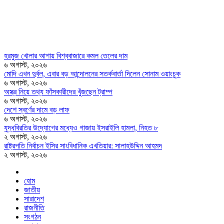
হরমুজ খোলার আশায় বিশ্ববাজারে কমল তেলের দাম
৬ অগাস্ট, ২০২৬
মোদি এখন দুর্বল, এবার বড় আন্দোলনের সতর্কবার্তা দিলেন সোনাম ওয়াংচুক
৬ অগাস্ট, ২০২৬
অস্ত্র নিয়ে তথ্য ফাঁসকারীদের খুঁজছেন ট্রাম্প
৬ অগাস্ট, ২০২৬
দেশে স্বর্ণের দামে বড় লাফ
৬ অগাস্ট, ২০২৬
যুদ্ধবিরতির উদ্যোগের মধ্যেও গাজায় ইসরাইলি হামলা, নিহত ৮
২ অগাস্ট, ২০২৬
রাষ্ট্রপতি নির্বাচন ইসির সাংবিধানিক এখতিয়ার: সালাহউদ্দিন আহমদ
২ অগাস্ট, ২০২৬
হোম
জাতীয়
সারাদেশ
রাজনীতি
সংগঠন