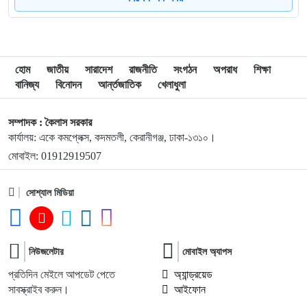
শেখ হাসিনাকে পরওয়ার
৯
দুপুরের মধ্যে যেসব জেলায় ৬০ কিমি বেগে ঝড়ের শঙ্কা
হোম
জাতীয়
সারাদেশ
রাজনীতি
সংগঠন
অপরাধ
শিক্ষা
বানিজ্য
বিনোদন
আর্ন্তজাতিক
খেলাধুলা
১০
ইরানে হামলার পরিকল্পনা বাতিল করলেন ট্রাম্প
সম্পাদক : কৈলাস সরকার
কার্যালয়: একে কমপ্লেক্স, কদমতলী, কেরানীগঞ্জ, ঢাকা-১৩১০।
১১
ইয়ামাল ইতিহাস গড়বে, তবে এবার নয়: মেসি
মোবাইল: 01912919507
১২
সোশ্যাল মিডিয়া
দাবানলের ধোঁয়ায় ঢেকেছে নিউজার্সির আকাশ, বিশ্বকাপের ফাইনাল
নিয়ে উদ্বেগ
১৩
ফিফার বাড়তি সুবিধা পাওয়া নিয়ে যা বললেন মেসি
নিউজলেটার
মোবাইল অ্যাপস
প্রতিদিন মেইলে আপডেট পেতে
অ্যান্ড্রয়েড
সাবস্ক্রাইব করুন।
আইফোন
১৪
শিক্ষার্থীদের প্রতিবছর একটি করে গাছ লাগানোর আহ্বান প্রধানমন্ত্রীর