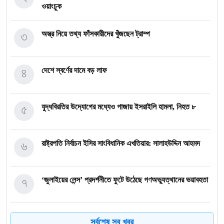
ওয়াংচুক
৩
অস্ত্র নিয়ে তথ্য ফাঁসকারীদের খুঁজছেন ট্রাম্প
৪
দেশে স্বর্ণের দামে বড় লাফ
৫
যুদ্ধবিরতির উদ্যোগের মধ্যেও গাজায় ইসরাইলি হামলা, নিহত ৮
৬
রাষ্ট্রপতি নির্বাচন ইসির সাংবিধানিক এখতিয়ার: সালাহউদ্দিন আহমদ
৭
‘জুলাইয়ের লেন্স’ প্রদর্শনীতে ফুটে উঠেছে গণঅভ্যুত্থানের ভয়াবহতা
৮
জনগণ আপনাকে স্বাগত জানাতে প্রস্তুত, কীভাবে আসবেন আসেন:
সর্বশেষ সব খবর