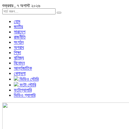
শুক্রবার , ৭ অগাস্ট ২০২৬
হোম
জাতীয়
সারাদেশ
রাজনীতি
সংগঠন
অপরাধ
শিক্ষা
বানিজ্য
বিনোদন
আর্ন্তজাতিক
খেলাধুলা
ভিডিও স্টোরি
ফটো স্টোরি
ফটোগ্যালারি
ভিডিও গ্যালারি