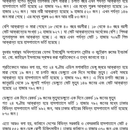
আক্রান্ত হলেও মৃত্যুর তালিকায় বেশি নারীরা। চলতি বছর এখন পর্যন্ত আক্রান্ত হয়ে
হাসপাতালে ভর্তি হয়েছে ২৫ হাজার ৭৯২ জন। এর মধ্যে পুরুষ আক্রান্ত হয়েছে ১৬
হাজার ২৭২ জন। আর নারী আক্রান্ত হয়েছে ৯ হাজার ৫২০ জন। এখন পর্যন্ত ১৪৬
জন মারা গেছে। এর মধ্যে পুরুষ ৬৩ জন আর নারী ৮৩ জন।
বেশি আক্রান্ত ও মারা গেছেন ১৮ থেকে ৪০ বছর বয়সীরা। ১৮ থেকে ৪০ বছর বয়সী
মোট আক্রান্তের সংখ্যা ১২ হাজার ৯২৭। যা মোট আক্রান্তদের অর্ধেকের বেশি। শিশুরা
তুলনামূলক কম আক্রান্ত হচ্ছে। এ বছর এখন পর্যন্ত মোট ১ হাজার ৭০৯টি শিশু
আক্রান্ত হয়ে হাসপাতালে ভর্তি হয়েছে।
বুধবার স্বাস্থ্য অধিদপ্তরের হেলথ ইমার্জেন্সি অপারেশন সেন্টার ও কন্ট্রোল রুমের ইনচার্জ
ডা. মো. জাহিদুল ইসলামের স্বাক্ষর করা প্রতিবেদনে এ তথ্য জানানো হয়।
প্রতিবেদনে আরও বলা হয়, গত ২৪ ঘণ্টায় এডিস মশাবাহিত ডেঙ্গু জ্বরে আক্রান্ত হয়ে
মারা গেছে ১৯ জন। যা চলতি বছর ডেঙ্গুতে এক দিনে সর্বোচ্চ মৃত্যু। একই সময়ে
আক্রান্ত হয়ে হাসপাতালে ভর্তি হয়েছে ১ হাজার ৭৯২ জন। এ নিয়ে চলতি বছরের ১
জানুয়ারি থেকে ১৯ জুলাই পর্যন্ত ডেঙ্গুতে মোট মৃত্যু ১৪৬ জনের এবং মোট আক্রান্ত
হয়েছে ২৫ হাজার ৭৯২ জন।
ডেঙ্গুতে এক দিনে রেকর্ড ১৯ জনের মৃত্যুডেঙ্গুতে এক দিনে রেকর্ড ১৯ জনের মৃত্যু
গত ২৪ ঘণ্টায় আক্রান্ত হয়ে হাসপাতালে ভর্তি ১ হাজার ৭৯২ জনের মধ্যে ঢাকার
বিভিন্ন হাসপাতালে ভর্তি ৯৯২ জন, আর ঢাকার বাইরের বিভিন্ন হাসপাতালে ভর্তি হয়েছে
৮৭০ জন।
এতে আরও বলা হয়, বর্তমানে দেশের বিভিন্ন সরকারি ও বেসরকারি হাসপাতালে মোট ৫
হাজার ৫৫২ জন ডেঙ্গু রোগী চিকিৎসাধীন। ঢাকায় বর্তমানে ৩ হাজার ৩৭০ জন এবং ঢাকার