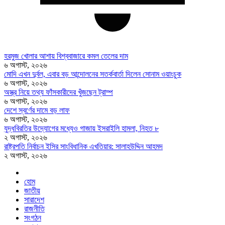
হরমুজ খোলার আশায় বিশ্ববাজারে কমল তেলের দাম
৬ অগাস্ট, ২০২৬
মোদি এখন দুর্বল, এবার বড় আন্দোলনের সতর্কবার্তা দিলেন সোনাম ওয়াংচুক
৬ অগাস্ট, ২০২৬
অস্ত্র নিয়ে তথ্য ফাঁসকারীদের খুঁজছেন ট্রাম্প
৬ অগাস্ট, ২০২৬
দেশে স্বর্ণের দামে বড় লাফ
৬ অগাস্ট, ২০২৬
যুদ্ধবিরতির উদ্যোগের মধ্যেও গাজায় ইসরাইলি হামলা, নিহত ৮
২ অগাস্ট, ২০২৬
রাষ্ট্রপতি নির্বাচন ইসির সাংবিধানিক এখতিয়ার: সালাহউদ্দিন আহমদ
২ অগাস্ট, ২০২৬
হোম
জাতীয়
সারাদেশ
রাজনীতি
সংগঠন