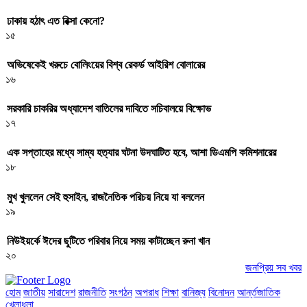
ঢাকায় হঠাৎ এত রিক্সা কেনো?
১৫
অভিষেকেই খরুচে বোলিংয়ের বিশ্ব রেকর্ড আইরিশ বোলারের
১৬
সরকারি চাকরির অধ্যাদেশ বাতিলের দাবিতে সচিবালয়ে বিক্ষোভ
১৭
এক সপ্তাহের মধ্যে সাম্য হত্যার ঘটনা উদঘাটিত হবে, আশা ডিএমপি কমিশনারের
১৮
মুখ খুললেন সেই হুসাইন, রাজনৈতিক পরিচয় নিয়ে যা বললেন
১৯
নিউইয়র্কে ঈদের ছুটিতে পরিবার নিয়ে সময় কাটাচ্ছেন রুনা খান
২০
জনপ্রিয় সব খবর
হোম
জাতীয়
সারাদেশ
রাজনীতি
সংগঠন
অপরাধ
শিক্ষা
বানিজ্য
বিনোদন
আর্ন্তজাতিক
খেলাধুলা