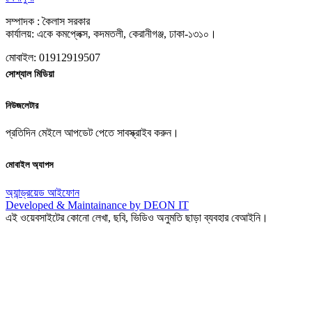
সম্পাদক : কৈলাস সরকার
কার্যালয়: একে কমপ্লেক্স, কদমতলী, কেরানীগঞ্জ, ঢাকা-১৩১০।
মোবাইল: 01912919507
সোশ্যাল মিডিয়া
নিউজলেটার
প্রতিদিন মেইলে আপডেট পেতে সাবস্ক্রাইব করুন।
মোবাইল অ্যাপস
অ্যান্ড্রয়েড
আইফোন
Developed & Maintainance by DEON IT
এই ওয়েবসাইটের কোনো লেখা, ছবি, ভিডিও অনুমতি ছাড়া ব্যবহার বেআইনি।