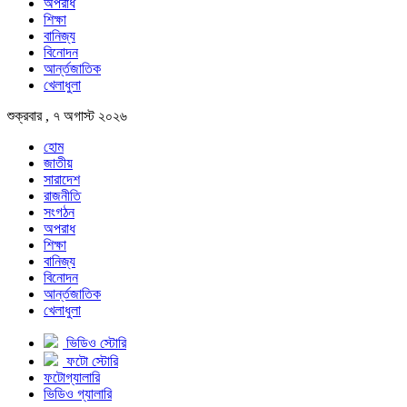
অপরাধ
শিক্ষা
বানিজ্য
বিনোদন
আর্ন্তজাতিক
খেলাধুলা
শুক্রবার , ৭ অগাস্ট ২০২৬
হোম
জাতীয়
সারাদেশ
রাজনীতি
সংগঠন
অপরাধ
শিক্ষা
বানিজ্য
বিনোদন
আর্ন্তজাতিক
খেলাধুলা
ভিডিও স্টোরি
ফটো স্টোরি
ফটোগ্যালারি
ভিডিও গ্যালারি