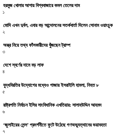
হরমুজ খোলার আশায় বিশ্ববাজারে কমল তেলের দাম
১
মোদি এখন দুর্বল, এবার বড় আন্দোলনের সতর্কবার্তা দিলেন সোনাম ওয়াংচুক
২
অস্ত্র নিয়ে তথ্য ফাঁসকারীদের খুঁজছেন ট্রাম্প
৩
দেশে স্বর্ণের দামে বড় লাফ
৪
যুদ্ধবিরতির উদ্যোগের মধ্যেও গাজায় ইসরাইলি হামলা, নিহত ৮
৫
রাষ্ট্রপতি নির্বাচন ইসির সাংবিধানিক এখতিয়ার: সালাহউদ্দিন আহমদ
৬
‘জুলাইয়ের লেন্স’ প্রদর্শনীতে ফুটে উঠেছে গণঅভ্যুত্থানের ভয়াবহতা
৭