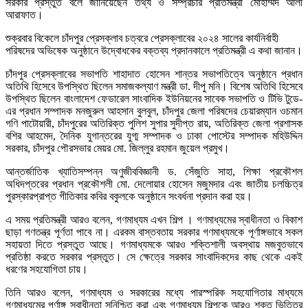
সরকার প্রস্তুত বলে জানিয়েছেন তথ্য ও সম্প্রচার প্রতিমন্ত্রী মোহাম্মদ আলী
আরাফাত।
শুক্রবার বিকেলে চাঁদপুর প্রেসক্লাব চত্বরে প্রেসক্লাবের ২০২৪ সালের কার্যনির্বাহী
পরিষদের অভিষেক অনুষ্ঠানে উদ্বোধকের বক্তব্য প্রদানকালে প্রতিমন্ত্রী এ কথা জানান।
চাঁদপুর প্রেসক্লাবের সভাপতি শাহাদাত হোসেন শান্তর সভাপতিত্বে অনুষ্ঠানে প্রধান
অতিথি হিসেবে উপস্থিত ছিলেন সমাজকল্যাণ মন্ত্রী ডা. দীপু মনি। বিশেষ অতিথি হিসেবে
উপস্থিত ছিলেন বাংলাদেশ ফেডারেল সাংবাদিক ইউনিয়নের সাবেক সভাপতি ও টিভি টুডে-
এর প্রধান সম্পাদক মনজুরুল আহসান বুলবুল, চাঁদপুর জেলা পরিষদের চেয়ারম্যান ওচমান
গণি পাটোয়ারী, চাঁদপুরের অতিরিক্ত পুলিশ সুপার সুদীপ্ত রায়, অতিরিক্ত জেলা প্রশাসক
বশির আহমেদ, দৈনিক যুগান্তরের যুগ্ম সম্পাদক ও ঢাকা পোস্টের সম্পাদক মহিউদ্দিন
সরকার, চাঁদপুর পৌরসভার মেয়র মো. জিল্লুর রহমান জুয়েল প্রমুখ।
আন্তর্জাতিক খ্যাতিসম্পন্ন অণুজীববিজ্ঞানী ড. সেঁজুতি সাহা, শিক্ষা প্রকৌশল
অধিদপ্তরের প্রধান প্রকৌশলী মো. দেলোয়ার হোসেন মজুমদার এবং জাতীয় চলচ্চিত্র
পুরস্কারপ্রাপ্ত গীতিকার কবির বকুলকে অনুষ্ঠানে সংবর্ধনা প্রদান করা হয়।
এ সময় প্রতিমন্ত্রী আরও বলেন, গণমাধ্যম এখন শিল্প । গণমাধ্যমের স্বাধীনতা ও বিকাশ
ছাড়া গণতন্ত্র পূর্ণতা পাবে না। এরকম বাস্তবতায় সরকার গণমাধ্যমকে পূর্ণাঙ্গভাবে সকল
সহায়তা দিতে প্রস্তুত আছে। গণমাধ্যমকে আরও শক্তিশালী অবস্থায় মজবুতভাবে
প্রতিষ্ঠা করতে সরকার প্রস্তুত। সে ক্ষেত্রে সরকার সাংবাদিকদের কাছ থেকে একই
ধরণের সহযোগিতা চায়।
তিনি আরও বলেন, গণমাধ্যম ও সরকারের মধ্যে পারস্পরিক সহযোগিতার মাধ্যমে
গণমাধ্যমের পূর্ণাঙ্গ স্বাধীনতা সুনিশ্চিত করা এবং গণমাধ্যম শিল্পকে আরও শক্ত ভিত্তির