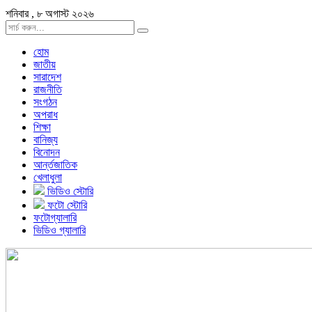
শনিবার , ৮ অগাস্ট ২০২৬
হোম
জাতীয়
সারাদেশ
রাজনীতি
সংগঠন
অপরাধ
শিক্ষা
বানিজ্য
বিনোদন
আর্ন্তজাতিক
খেলাধুলা
ভিডিও স্টোরি
ফটো স্টোরি
ফটোগ্যালারি
ভিডিও গ্যালারি