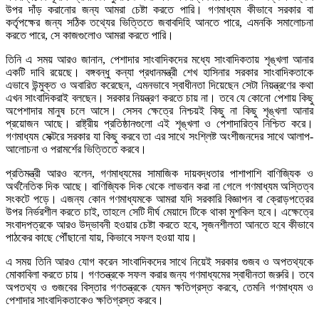
উপর দাঁড় করানোর জন্য আমরা চেষ্টা করতে পারি। গণমাধ্যম কীভাবে সরকার বা
কর্তৃপক্ষের জন্য সঠিক তথ্যের ভিত্তিতে জবাবদিহি আনতে পারে, এমনকি সমালোচনা
করতে পারে, সে কাজগুলোও আমরা করতে পারি।
তিনি এ সময় আরও জানান, পেশাদার সাংবাদিকদের মধ্যে সাংবাদিকতায় শৃঙ্খলা আনার
একটি দাবি রয়েছে। বঙ্গবন্ধু কন্যা প্রধানমন্ত্রী শেখ হাসিনার সরকার সাংবাদিকতাকে
এভাবে উন্মুক্ত ও অবারিত করেছেন, এমনভাবে স্বাধীনতা দিয়েছেন সেটা নিয়ন্ত্রণের কথা
এখন সাংবাদিকরাই বলছেন। সরকার নিয়ন্ত্রণ করতে চায় না। তবে যে কোনো পেশায় কিছু
অপেশাদার মানুষ চলে আসে। সেসব ক্ষেত্রে নিশ্চয়ই কিছু না কিছু শৃঙ্খলা আনার
প্রয়োজন আছে। রাষ্ট্রীয় প্রতিষ্ঠানগুলো এই শৃঙ্খলা ও পেশাদারিত্ব নিশ্চিত করে।
গণমাধ্যম সেক্টরে সরকার যা কিছু করবে তা এর সাথে সংশ্লিষ্ট অংশীজনদের সাথে আলাপ-
আলোচনা ও পরামর্শের ভিত্তিতে করবে।
প্রতিমন্ত্রী আরও বলেন, গণমাধ্যমের সামাজিক দায়বদ্ধতার পাশাপাশি বাণিজ্যিক ও
অর্থনৈতিক দিক আছে। বাণিজ্যিক দিক থেকে লাভবান করা না গেলে গণমাধ্যম অস্তিত্ব
সংকটে পড়ে। এজন্য কোন গণমাধ্যমকে আমরা যদি সরকারি বিজ্ঞাপন বা ক্রোড়পত্রের
উপর নির্ভরশীল করতে চাই, তাহলে সেটি দীর্ঘ মেয়াদে টিকে থাকা মুশকিল হবে। এক্ষেত্রে
সংবাদপত্রকে আরও উদ্ভাবনী হওয়ার চেষ্টা করতে হবে, সৃজনশীলতা আনতে হবে কীভাবে
পাঠকের কাছে পৌঁছানো যায়, কিভাবে সফল হওয়া যায়।
এ সময় তিনি আরও যোগ করেন সাংবাদিকদের সাথে নিয়েই সরকার গুজব ও অপতথ্যকে
মোকাবিলা করতে চায়। গণতন্ত্রকে সফল করার জন্য গণমাধ্যমের স্বাধীনতা জরুরি। তবে
অপতথ্য ও গুজবের বিস্তার গণতন্ত্রকে যেমন ক্ষতিগ্রস্ত করবে, তেমনি গণমাধ্যম ও
পেশাদার সাংবাদিকতাকেও ক্ষতিগ্রস্ত করবে।