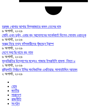
হরমুজ খোলার আশায় বিশ্ববাজারে কমল তেলের দাম
৬ অগাস্ট, ২০২৬
মোদি এখন দুর্বল, এবার বড় আন্দোলনের সতর্কবার্তা দিলেন সোনাম ওয়াংচুক
৬ অগাস্ট, ২০২৬
অস্ত্র নিয়ে তথ্য ফাঁসকারীদের খুঁজছেন ট্রাম্প
৬ অগাস্ট, ২০২৬
দেশে স্বর্ণের দামে বড় লাফ
৬ অগাস্ট, ২০২৬
যুদ্ধবিরতির উদ্যোগের মধ্যেও গাজায় ইসরাইলি হামলা, নিহত ৮
২ অগাস্ট, ২০২৬
রাষ্ট্রপতি নির্বাচন ইসির সাংবিধানিক এখতিয়ার: সালাহউদ্দিন আহমদ
২ অগাস্ট, ২০২৬
হোম
জাতীয়
সারাদেশ
রাজনীতি
সংগঠন