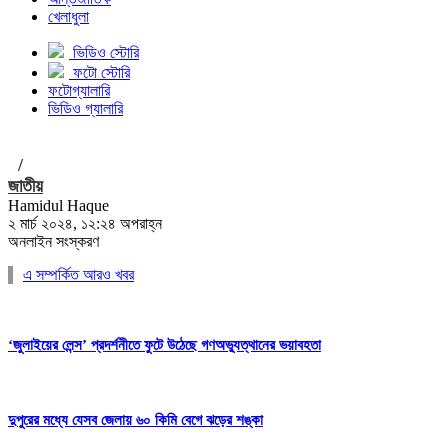
খেলাধুলা
ভিডিও স্টোরি
ফটো স্টোরি
ফটোগ্যালারি
ভিডিও গ্যালারি
/
জাতীয়
Hamidul Haque
২ মার্চ ২০২৪, ১২:২৪ অপরাহ্ন
অনলাইন সংস্করণ
এ সম্পর্কিত আরও খবর
‘জুলাইয়ের লেন্স’ প্রদর্শনীতে ফুটে উঠেছে গণঅভ্যুত্থানের ভয়াবহতা
দুপুরের মধ্যে যেসব জেলায় ৬০ কিমি বেগে ঝড়ের শঙ্কা