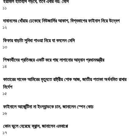
ইয়ামাল ইতিহাস গড়বে, তবে এবার নয়: মেসি
১১
দাবানলের ধোঁয়ায় ঢেকেছে নিউজার্সির আকাশ, বিশ্বকাপের ফাইনাল নিয়ে উদ্বেগ
১২
ফিফার বাড়তি সুবিধা পাওয়া নিয়ে যা বললেন মেসি
১৩
শিক্ষার্থীদের প্রতিবছর একটি করে গাছ লাগানোর আহ্বান প্রধানমন্ত্রীর
১৪
কাতারের সাবেক আমিরের মৃত্যুতে রাষ্ট্রীয় শোক আজ, জাতীয় পতাকা অর্ধনমিত রাখার
নির্দেশ
১৫
ফাইনালে আর্জেন্টিনা না ইংল্যান্ডকে চান, জানালেন স্পেন কোচ
১৬
কোন ভুলে হেরেছে ফ্রান্স, জানালেন এমবাপ্পে
১৭