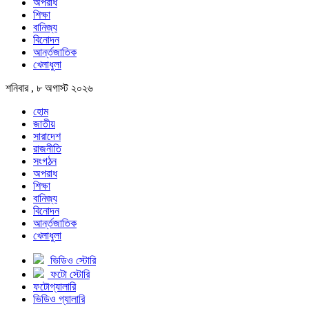
অপরাধ
শিক্ষা
বানিজ্য
বিনোদন
আর্ন্তজাতিক
খেলাধুলা
শনিবার , ৮ অগাস্ট ২০২৬
হোম
জাতীয়
সারাদেশ
রাজনীতি
সংগঠন
অপরাধ
শিক্ষা
বানিজ্য
বিনোদন
আর্ন্তজাতিক
খেলাধুলা
ভিডিও স্টোরি
ফটো স্টোরি
ফটোগ্যালারি
ভিডিও গ্যালারি