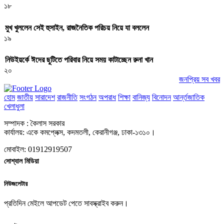
১৮
মুখ খুললেন সেই হুসাইন, রাজনৈতিক পরিচয় নিয়ে যা বললেন
১৯
নিউইয়র্কে ঈদের ছুটিতে পরিবার নিয়ে সময় কাটাচ্ছেন রুনা খান
২০
জনপ্রিয় সব খবর
হোম
জাতীয়
সারাদেশ
রাজনীতি
সংগঠন
অপরাধ
শিক্ষা
বানিজ্য
বিনোদন
আর্ন্তজাতিক
খেলাধুলা
সম্পাদক : কৈলাস সরকার
কার্যালয়: একে কমপ্লেক্স, কদমতলী, কেরানীগঞ্জ, ঢাকা-১৩১০।
মোবাইল: 01912919507
সোশ্যাল মিডিয়া
নিউজলেটার
প্রতিদিন মেইলে আপডেট পেতে সাবস্ক্রাইব করুন।