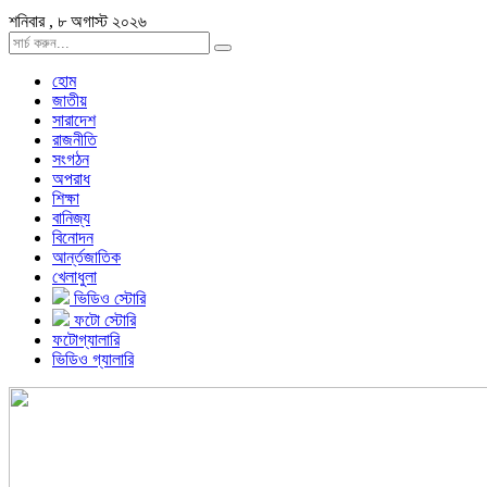
শনিবার , ৮ অগাস্ট ২০২৬
হোম
জাতীয়
সারাদেশ
রাজনীতি
সংগঠন
অপরাধ
শিক্ষা
বানিজ্য
বিনোদন
আর্ন্তজাতিক
খেলাধুলা
ভিডিও স্টোরি
ফটো স্টোরি
ফটোগ্যালারি
ভিডিও গ্যালারি