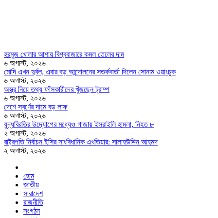
হরমুজ খোলার আশায় বিশ্ববাজারে কমল তেলের দাম
৬ অগাস্ট, ২০২৬
মোদি এখন দুর্বল, এবার বড় আন্দোলনের সতর্কবার্তা দিলেন সোনাম ওয়াংচুক
৬ অগাস্ট, ২০২৬
অস্ত্র নিয়ে তথ্য ফাঁসকারীদের খুঁজছেন ট্রাম্প
৬ অগাস্ট, ২০২৬
দেশে স্বর্ণের দামে বড় লাফ
৬ অগাস্ট, ২০২৬
যুদ্ধবিরতির উদ্যোগের মধ্যেও গাজায় ইসরাইলি হামলা, নিহত ৮
২ অগাস্ট, ২০২৬
রাষ্ট্রপতি নির্বাচন ইসির সাংবিধানিক এখতিয়ার: সালাহউদ্দিন আহমদ
২ অগাস্ট, ২০২৬
হোম
জাতীয়
সারাদেশ
রাজনীতি
সংগঠন