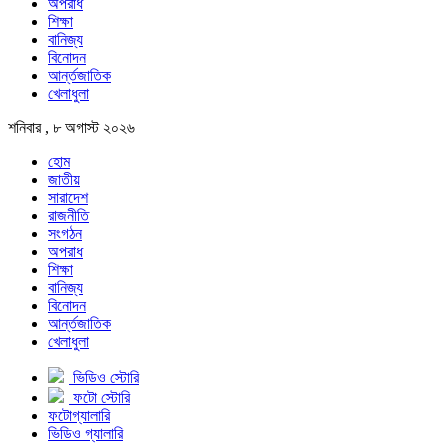
অপরাধ
শিক্ষা
বানিজ্য
বিনোদন
আর্ন্তজাতিক
খেলাধুলা
শনিবার , ৮ অগাস্ট ২০২৬
হোম
জাতীয়
সারাদেশ
রাজনীতি
সংগঠন
অপরাধ
শিক্ষা
বানিজ্য
বিনোদন
আর্ন্তজাতিক
খেলাধুলা
ভিডিও স্টোরি
ফটো স্টোরি
ফটোগ্যালারি
ভিডিও গ্যালারি