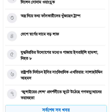
দিলেন সোনাম ওয়াংচুক
৩
অস্ত্র নিয়ে তথ্য ফাঁসকারীদের খুঁজছেন ট্রাম্প
৪
দেশে স্বর্ণের দামে বড় লাফ
৫
যুদ্ধবিরতির উদ্যোগের মধ্যেও গাজায় ইসরাইলি হামলা,
নিহত ৮
৬
রাষ্ট্রপতি নির্বাচন ইসির সাংবিধানিক এখতিয়ার: সালাহউদ্দিন
আহমদ
৭
‘জুলাইয়ের লেন্স’ প্রদর্শনীতে ফুটে উঠেছে গণঅভ্যুত্থানের
ভয়াবহতা
সর্বশেষ সব খবর
জনগণ আপনাকে স্বাগত জানাতে প্রস্তুত, কীভাবে আসবেন