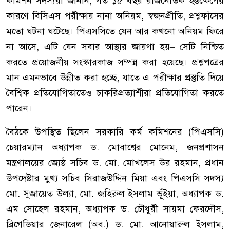
কমিশন সদস্যরা জানান, গত ১৫ বছর রাজনৈতিক হস্তক্ষেপের
কারণে বিসিএস পরীক্ষায় নানা অনিয়ম, স্বজনপ্রীতি, প্রশ্নফাঁসের
মতো ঘটনা ঘটেছে। পিএসসিতে যেন আর কখনো অনিয়ম ফিরে
না আসে, এটি যেন সবার আস্থার জায়গা হয়– সেটি নিশ্চিত
করতে প্রয়োজনীয় সংস্কারকাজ সম্পন্ন করা হয়েছে। প্রশ্নপত্রের
মান এমনভাবে উন্নীত করা হচ্ছে, যাতে এ পরীক্ষার প্রস্তুতি দিয়ে
বৈশ্বিক প্রতিযোগিতাতেও চাকরিপ্রত্যাশীরা প্রতিযোগিতা করতে
পারেন।
বৈঠকে উপস্থিত ছিলেন সরকারি কর্ম কমিশনের (পিএসসি)
চেয়ারম্যান অধ্যাপক ড. মোবাশ্বের মোনেম, জনপ্রশাসন
মন্ত্রণালয়ের জ্যেষ্ঠ সচিব ড. মো. মোখলেস উর রহমান, প্রধান
উপদেষ্টার মুখ্য সচিব সিরাজউদ্দিন মিয়া এবং পিএসসি সদস্য
মো. সুজায়েত উল্যা, মো. জহিরুল ইসলাম ভূঁইয়া, অধ্যাপক ড.
এম সোহেল রহমান, অধ্যাপক ড. চৌধুরী সায়মা ফেরদৌস,
ব্রিগেডিয়ার জেনারেল (অব.) ড. মো. আনোয়ারুল ইসলাম,