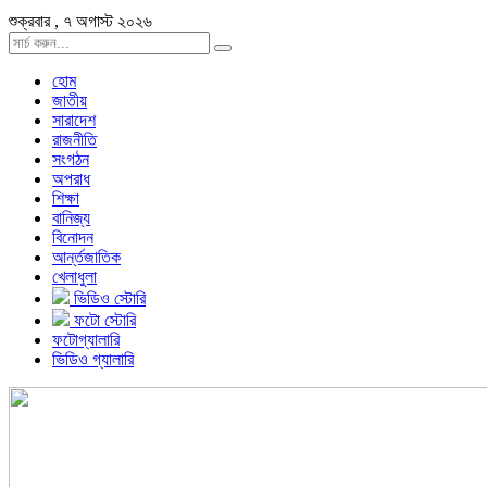
শুক্রবার , ৭ অগাস্ট ২০২৬
হোম
জাতীয়
সারাদেশ
রাজনীতি
সংগঠন
অপরাধ
শিক্ষা
বানিজ্য
বিনোদন
আর্ন্তজাতিক
খেলাধুলা
ভিডিও স্টোরি
ফটো স্টোরি
ফটোগ্যালারি
ভিডিও গ্যালারি