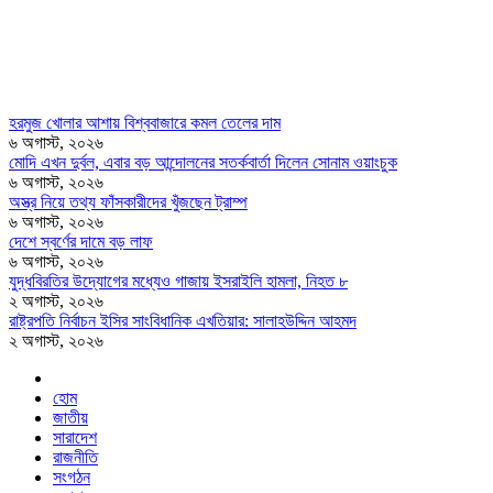
হরমুজ খোলার আশায় বিশ্ববাজারে কমল তেলের দাম
৬ অগাস্ট, ২০২৬
মোদি এখন দুর্বল, এবার বড় আন্দোলনের সতর্কবার্তা দিলেন সোনাম ওয়াংচুক
৬ অগাস্ট, ২০২৬
অস্ত্র নিয়ে তথ্য ফাঁসকারীদের খুঁজছেন ট্রাম্প
৬ অগাস্ট, ২০২৬
দেশে স্বর্ণের দামে বড় লাফ
৬ অগাস্ট, ২০২৬
যুদ্ধবিরতির উদ্যোগের মধ্যেও গাজায় ইসরাইলি হামলা, নিহত ৮
২ অগাস্ট, ২০২৬
রাষ্ট্রপতি নির্বাচন ইসির সাংবিধানিক এখতিয়ার: সালাহউদ্দিন আহমদ
২ অগাস্ট, ২০২৬
হোম
জাতীয়
সারাদেশ
রাজনীতি
সংগঠন