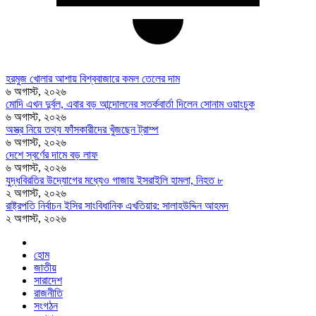
হরমুজ খোলার আশায় বিশ্ববাজারে কমল তেলের দাম
৬ অগাস্ট, ২০২৬
মোদি এখন দুর্বল, এবার বড় আন্দোলনের সতর্কবার্তা দিলেন সোনাম ওয়াংচুক
৬ অগাস্ট, ২০২৬
অস্ত্র নিয়ে তথ্য ফাঁসকারীদের খুঁজছেন ট্রাম্প
৬ অগাস্ট, ২০২৬
দেশে স্বর্ণের দামে বড় লাফ
৬ অগাস্ট, ২০২৬
যুদ্ধবিরতির উদ্যোগের মধ্যেও গাজায় ইসরাইলি হামলা, নিহত ৮
২ অগাস্ট, ২০২৬
রাষ্ট্রপতি নির্বাচন ইসির সাংবিধানিক এখতিয়ার: সালাহউদ্দিন আহমদ
২ অগাস্ট, ২০২৬
হোম
জাতীয়
সারাদেশ
রাজনীতি
সংগঠন