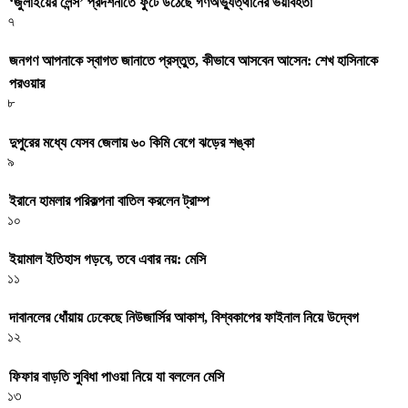
‘জুলাইয়ের লেন্স’ প্রদর্শনীতে ফুটে উঠেছে গণঅভ্যুত্থানের ভয়াবহতা
৭
জনগণ আপনাকে স্বাগত জানাতে প্রস্তুত, কীভাবে আসবেন আসেন: শেখ হাসিনাকে
পরওয়ার
৮
দুপুরের মধ্যে যেসব জেলায় ৬০ কিমি বেগে ঝড়ের শঙ্কা
৯
ইরানে হামলার পরিকল্পনা বাতিল করলেন ট্রাম্প
১০
ইয়ামাল ইতিহাস গড়বে, তবে এবার নয়: মেসি
১১
দাবানলের ধোঁয়ায় ঢেকেছে নিউজার্সির আকাশ, বিশ্বকাপের ফাইনাল নিয়ে উদ্বেগ
১২
ফিফার বাড়তি সুবিধা পাওয়া নিয়ে যা বললেন মেসি
১৩