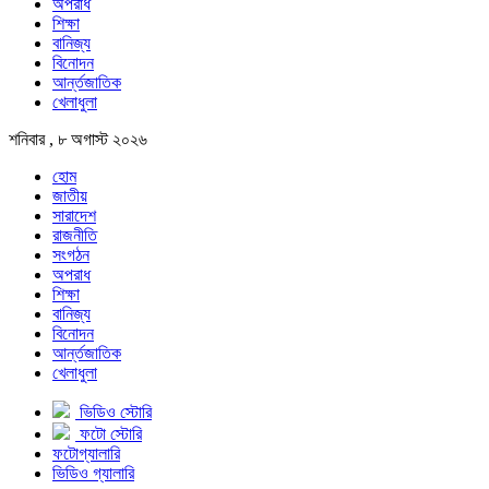
অপরাধ
শিক্ষা
বানিজ্য
বিনোদন
আর্ন্তজাতিক
খেলাধুলা
শনিবার , ৮ অগাস্ট ২০২৬
হোম
জাতীয়
সারাদেশ
রাজনীতি
সংগঠন
অপরাধ
শিক্ষা
বানিজ্য
বিনোদন
আর্ন্তজাতিক
খেলাধুলা
ভিডিও স্টোরি
ফটো স্টোরি
ফটোগ্যালারি
ভিডিও গ্যালারি