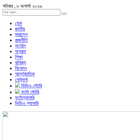
শনিবার , ৮ অগাস্ট ২০২৬
হোম
জাতীয়
সারাদেশ
রাজনীতি
সংগঠন
অপরাধ
শিক্ষা
বানিজ্য
বিনোদন
আর্ন্তজাতিক
খেলাধুলা
ভিডিও স্টোরি
ফটো স্টোরি
ফটোগ্যালারি
ভিডিও গ্যালারি