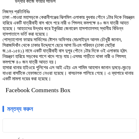
উদ্ধার কাজে ফায়ার সার্ভিস
নিজস্ব প্রতিনিধিঃ
ঢাকা –মাওয়া মহাসড়কে কেরানীগঞ্জের ঝিলমিল এলাকায় বুধবার পৌনে ১টার দিকে নিয়ন্ত্রন
হারিয়ে একটি যাত্রীবাহী বাস খাদে পরে নারী ও শিশুসহ কমপক্ষে ৪০ জন যাত্রী আহত
হয়েছে। আহতদের উদ্ধার করে ইকুরিয়া জেনারেল হাসপাতালসহ স্থানীয় বিভিন্ন
হাসপাতালে ভর্তি করা হয়েছে।
পোস্তাগোলা ফায়ার সার্ভিসের ষ্টোশন অফিসার মোঃসাইদুল আলম চৌধুরী জানান,
সিরাজদিখাঁন থেকে ঢাকার উদ্দ্যেশে ছেরে আসা ডিএম পরিবহন (ঢাকা মেট্রো
জ.১৪-১৫৪১) নামে একটি যাত্রীবাহী বাস দুপুর পৌনে ১টার দিকে ওই এলাকায় হঠাৎ
নিয়ন্ত্রণ হারিয়ে সড়কের পাশে খাদে পড়ে যায়।এসময় গাড়ীতে থাকা নারী ও শিশুসহ
কমপক্ষে ৪০ জন যাত্রী আহত হয়।
হাসারা থানার হাইওয়ে পুলিশের এস আই এইচ এম শামিম আহসান জানান দুমড়ে-মুচড়ে
যাওয়া বাসটিকে হেফাজতে নেওয়া হয়েছে। বাসচালক পালিয়ে গেছে। এ ব্যাপারে থানায়
একটি মামলা দয়ের করা হয়েছে।
Facebook Comments Box
মন্তব্য করুন