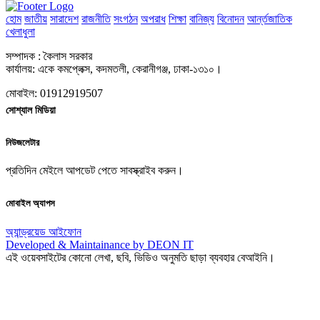
হোম
জাতীয়
সারাদেশ
রাজনীতি
সংগঠন
অপরাধ
শিক্ষা
বানিজ্য
বিনোদন
আর্ন্তজাতিক
খেলাধুলা
সম্পাদক : কৈলাস সরকার
কার্যালয়: একে কমপ্লেক্স, কদমতলী, কেরানীগঞ্জ, ঢাকা-১৩১০।
মোবাইল: 01912919507
সোশ্যাল মিডিয়া
নিউজলেটার
প্রতিদিন মেইলে আপডেট পেতে সাবস্ক্রাইব করুন।
মোবাইল অ্যাপস
অ্যান্ড্রয়েড
আইফোন
Developed & Maintainance by DEON IT
এই ওয়েবসাইটের কোনো লেখা, ছবি, ভিডিও অনুমতি ছাড়া ব্যবহার বেআইনি।