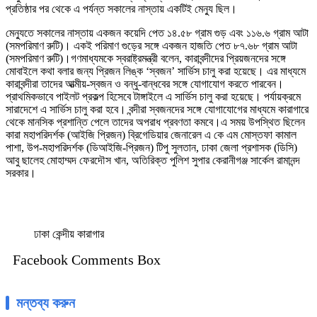
প্রতিষ্ঠার পর থেকে এ পর্যন্ত সকালের নাস্তায় একটিই মেন্যু ছিল।
মেন্যুতে সকালের নাস্তায় একজন কয়েদি পেত ১৪.৫৮ গ্রাম গুড় এবং ১১৬.৬ গ্রাম আটা
(সমপরিমাণ রুটি)। একই পরিমাণ গুড়ের সঙ্গে একজন হাজতি পেত ৮৭.৬৮ গ্রাম আটা
(সমপরিমাণ রুটি)।গণমাধ্যমকে স্বরাষ্ট্রমন্ত্রী বলেন, কারাবন্দীদের প্রিয়জনদের সঙ্গে
মোবাইলে কথা বলার জন্য প্রিজন লিঙ্ক ‘স্বজন’ সার্ভিস চালু করা হয়েছে। এর মাধ্যমে
কারাবন্দীরা তাদের আত্মীয়-স্বজন ও বন্ধু-বান্ধবের সঙ্গে যোগাযোগ করতে পারবেন।
প্রাথমিকভাবে পাইলট প্রকল্প হিসেবে টাঙ্গাইলে এ সার্ভিস চালু করা হয়েছে। পর্যায়ক্রমে
সারাদেশে এ সার্ভিস চালু করা হবে। বন্দীরা স্বজনদের সঙ্গে যোগাযোগের মাধ্যমে কারাগারে
থেকে মানসিক প্রশান্তি পেলে তাদের অপরাধ প্রবণতা কমবে।এ সময় উপস্থিত ছিলেন
কারা মহাপরিদর্শক (আইজি প্রিজন) ব্রিগেডিয়ার জেনারেল এ কে এম মোস্তফা কামাল
পাশা, উপ-মহাপরিদর্শক (ডিআইজি-প্রিজন) টিপু সুলতান, ঢাকা জেলা প্রশাসক (ডিসি)
আবু ছালেহ মোহাম্মদ ফেরদৌস খান, অতিরিক্ত পুলিশ সুপার কেরানীগঞ্জ সার্কেল রামানন্দ
সরকার।
ঢাকা কেন্দীয় কারাগার
Facebook Comments Box
মন্তব্য করুন