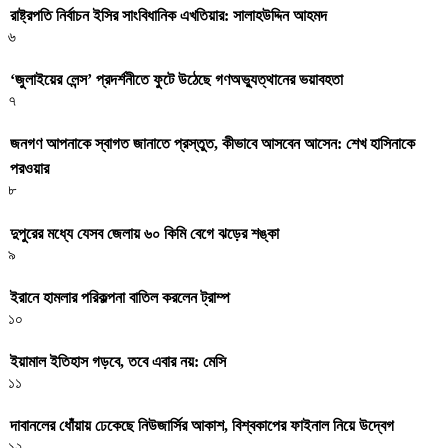
রাষ্ট্রপতি নির্বাচন ইসির সাংবিধানিক এখতিয়ার: সালাহউদ্দিন আহমদ
৬
‘জুলাইয়ের লেন্স’ প্রদর্শনীতে ফুটে উঠেছে গণঅভ্যুত্থানের ভয়াবহতা
৭
জনগণ আপনাকে স্বাগত জানাতে প্রস্তুত, কীভাবে আসবেন আসেন: শেখ হাসিনাকে
পরওয়ার
৮
দুপুরের মধ্যে যেসব জেলায় ৬০ কিমি বেগে ঝড়ের শঙ্কা
৯
ইরানে হামলার পরিকল্পনা বাতিল করলেন ট্রাম্প
১০
ইয়ামাল ইতিহাস গড়বে, তবে এবার নয়: মেসি
১১
দাবানলের ধোঁয়ায় ঢেকেছে নিউজার্সির আকাশ, বিশ্বকাপের ফাইনাল নিয়ে উদ্বেগ
১২