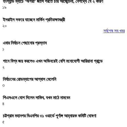
ইংল্যান্ড ম্যাচে ‘অপয়া’ জার্সি পরতে চায় আর্জেন্টিনা, নেপথ্যে যে ২ কারণ
১৯
ইসরাইল সফরে যাচ্ছেন মার্কিন প্রতিরক্ষামন্ত্রী
২০
সর্বশেষ সব খবর
এবার নির্বাচন পেছানোর প্রস্তাব
১
গানে বিশ্ব জয় করলেও এখন অভিনয়েই বেশি মনোযোগী আরিয়ানা গ্রান্ডে
২
নির্বাচনের রোডম্যাপের আশ্বাস মেলেনি
৩
পিএসএলে যোগ দিলেন সাকিব, যখন মাঠে নামবেন
৪
চট্টগ্রাম মহানগর বিএনপির ৩১ ওয়ার্ডে পূর্ণাঙ্গ আহ্বায়ক কমিটি ঘোষণা
৫