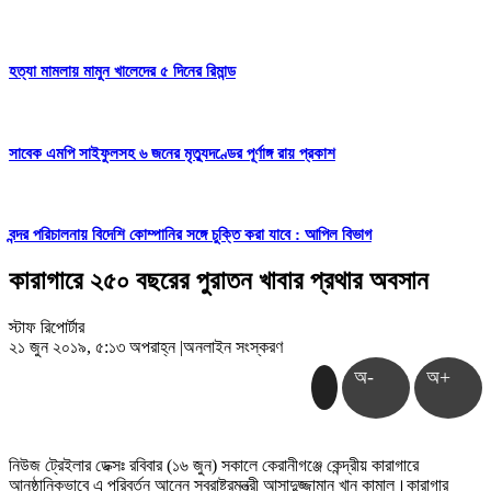
হত্যা মামলায় মামুন খালেদের ৫ দিনের রিমান্ড
সাবেক এমপি সাইফুলসহ ৬ জনের মৃত্যুদণ্ডের পূর্ণাঙ্গ রায় প্রকাশ
বন্দর পরিচালনায় বিদেশি কোম্পানির সঙ্গে চুক্তি করা যাবে : আপিল বিভাগ
কারাগারে ২৫০ বছরের পুরাতন খাবার প্রথার অবসান
স্টাফ রিপোর্টার
২১ জুন ২০১৯, ৫:১৩ অপরাহ্ন
|
অনলাইন সংস্করণ
অ-
অ+
নিউজ ট্রেইলার ডেক্সঃ রবিবার (১৬ জুন) সকালে কেরানীগঞ্জে কেন্দ্রীয় কারাগারে
আনুষ্ঠানিকভাবে এ পরিবর্তন আনেন স্বরাষ্ট্রমন্ত্রী আসাদুজ্জামান খান কামাল।কারাগার