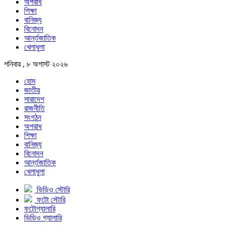
অপরাধ
শিক্ষা
বানিজ্য
বিনোদন
আর্ন্তজাতিক
খেলাধুলা
শনিবার , ৮ অগাস্ট ২০২৬
হোম
জাতীয়
সারাদেশ
রাজনীতি
সংগঠন
অপরাধ
শিক্ষা
বানিজ্য
বিনোদন
আর্ন্তজাতিক
খেলাধুলা
ভিডিও স্টোরি
ফটো স্টোরি
ফটোগ্যালারি
ভিডিও গ্যালারি