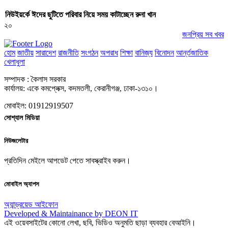
নিউইয়র্কে ঈদের ছুটিতে পরিবার নিয়ে সময় কাটাচ্ছেন রুনা খান
২০
জনপ্রিয় সব খবর
হোম
জাতীয়
সারাদেশ
রাজনীতি
সংগঠন
অপরাধ
শিক্ষা
বানিজ্য
বিনোদন
আর্ন্তজাতিক
খেলাধুলা
সম্পাদক : কৈলাস সরকার
কার্যালয়: একে কমপ্লেক্স, কদমতলী, কেরানীগঞ্জ, ঢাকা-১৩১০।
মোবাইল: 01912919507
সোশ্যাল মিডিয়া
নিউজলেটার
প্রতিদিন মেইলে আপডেট পেতে সাবস্ক্রাইব করুন।
মোবাইল অ্যাপস
অ্যান্ড্রয়েড
আইফোন
Developed & Maintainance by DEON IT
এই ওয়েবসাইটের কোনো লেখা, ছবি, ভিডিও অনুমতি ছাড়া ব্যবহার বেআইনি।