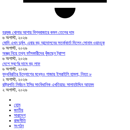
হরমুজ খোলার আশায় বিশ্ববাজারে কমল তেলের দাম
৬ অগাস্ট, ২০২৬
মোদি এখন দুর্বল, এবার বড় আন্দোলনের সতর্কবার্তা দিলেন সোনাম ওয়াংচুক
৬ অগাস্ট, ২০২৬
অস্ত্র নিয়ে তথ্য ফাঁসকারীদের খুঁজছেন ট্রাম্প
৬ অগাস্ট, ২০২৬
দেশে স্বর্ণের দামে বড় লাফ
৬ অগাস্ট, ২০২৬
যুদ্ধবিরতির উদ্যোগের মধ্যেও গাজায় ইসরাইলি হামলা, নিহত ৮
২ অগাস্ট, ২০২৬
রাষ্ট্রপতি নির্বাচন ইসির সাংবিধানিক এখতিয়ার: সালাহউদ্দিন আহমদ
২ অগাস্ট, ২০২৬
হোম
জাতীয়
সারাদেশ
রাজনীতি
সংগঠন