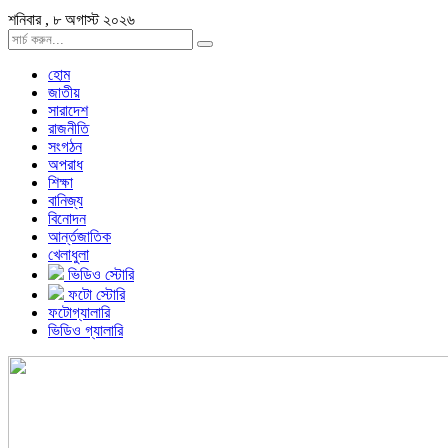
শনিবার , ৮ অগাস্ট ২০২৬
হোম
জাতীয়
সারাদেশ
রাজনীতি
সংগঠন
অপরাধ
শিক্ষা
বানিজ্য
বিনোদন
আর্ন্তজাতিক
খেলাধুলা
ভিডিও স্টোরি
ফটো স্টোরি
ফটোগ্যালারি
ভিডিও গ্যালারি