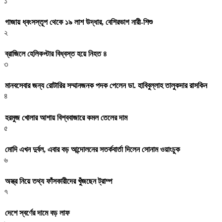
১
গাজায় ধ্বংসস্তূপ থেকে ১৯ লাশ উদ্ধার, বেশিরভাগ নারী-শিশু
২
ব্রাজিলে হেলিকপ্টার বিধ্বস্ত হয়ে নিহত ৪
৩
মানবসেবার জন্য রোটারির সম্মানজনক পদক পেলেন ডা. হাবিবুল্লাহ তালুকদার রাসকিন
৪
হরমুজ খোলার আশায় বিশ্ববাজারে কমল তেলের দাম
৫
মোদি এখন দুর্বল, এবার বড় আন্দোলনের সতর্কবার্তা দিলেন সোনাম ওয়াংচুক
৬
অস্ত্র নিয়ে তথ্য ফাঁসকারীদের খুঁজছেন ট্রাম্প
৭
দেশে স্বর্ণের দামে বড় লাফ