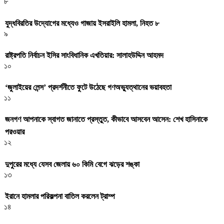
৮
যুদ্ধবিরতির উদ্যোগের মধ্যেও গাজায় ইসরাইলি হামলা, নিহত ৮
৯
রাষ্ট্রপতি নির্বাচন ইসির সাংবিধানিক এখতিয়ার: সালাহউদ্দিন আহমদ
১০
‘জুলাইয়ের লেন্স’ প্রদর্শনীতে ফুটে উঠেছে গণঅভ্যুত্থানের ভয়াবহতা
১১
জনগণ আপনাকে স্বাগত জানাতে প্রস্তুত, কীভাবে আসবেন আসেন: শেখ হাসিনাকে
পরওয়ার
১২
দুপুরের মধ্যে যেসব জেলায় ৬০ কিমি বেগে ঝড়ের শঙ্কা
১৩
ইরানে হামলার পরিকল্পনা বাতিল করলেন ট্রাম্প
১৪