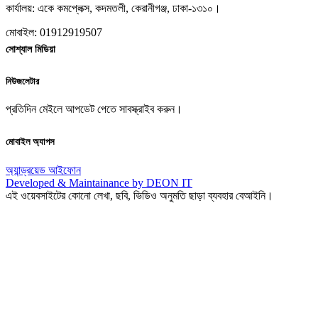
কার্যালয়: একে কমপ্লেক্স, কদমতলী, কেরানীগঞ্জ, ঢাকা-১৩১০।
মোবাইল: 01912919507
সোশ্যাল মিডিয়া
নিউজলেটার
প্রতিদিন মেইলে আপডেট পেতে সাবস্ক্রাইব করুন।
মোবাইল অ্যাপস
অ্যান্ড্রয়েড
আইফোন
Developed & Maintainance by DEON IT
এই ওয়েবসাইটের কোনো লেখা, ছবি, ভিডিও অনুমতি ছাড়া ব্যবহার বেআইনি।