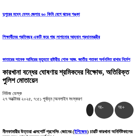
দুপুরের মধ্যে যেসব জেলায় ৬০ কিমি বেগে ঝড়ের শঙ্কা
শিক্ষার্থীদের প্রতিবছর একটি করে গাছ লাগানোর আহ্বান প্রধানমন্ত্রীর
কাতারের সাবেক আমিরের মৃত্যুতে রাষ্ট্রীয় শোক আজ, জাতীয় পতাকা অর্ধনমিত রাখার নির্দেশ
কারখানা বন্ধের ঘোষণায় শ্রমিকদের বিক্ষোভ, অতিরিক্ত
পুলিশ মোতায়েন
নিউজ ডেস্ক
২৭ অক্টোবর ২০২৫, ৭:৫১ পূর্বাহ্ন
|
অনলাইন সংস্করণ
অ-
অ+
নীলফামারীর উত্তরা এক্সপোর্ট প্রসেসিং জোনের (
ইপিজেড
) চারটি কারখানা অনির্দিষ্টকালের