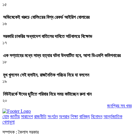
১৫
অভিষেকেই খরুচে বোলিংয়ের বিশ্ব রেকর্ড আইরিশ বোলারের
১৬
সরকারি চাকরির অধ্যাদেশ বাতিলের দাবিতে সচিবালয়ে বিক্ষোভ
১৭
এক সপ্তাহের মধ্যে সাম্য হত্যার ঘটনা উদঘাটিত হবে, আশা ডিএমপি কমিশনারের
১৮
মুখ খুললেন সেই হুসাইন, রাজনৈতিক পরিচয় নিয়ে যা বললেন
১৯
নিউইয়র্কে ঈদের ছুটিতে পরিবার নিয়ে সময় কাটাচ্ছেন রুনা খান
২০
জনপ্রিয় সব খবর
হোম
জাতীয়
সারাদেশ
রাজনীতি
সংগঠন
অপরাধ
শিক্ষা
বানিজ্য
বিনোদন
আর্ন্তজাতিক
খেলাধুলা
সম্পাদক : কৈলাস সরকার