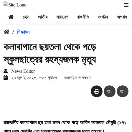
হোম
জাতীয়
সারাদেশ
রাজনীতি
সংগঠন
অপরাধ
/
শিক্ষাঙ্গন
কলাবাগানে ছয়তলা থেকে পড়ে
স্কুলছাত্রের রহস্যজনক মৃত্যু
News Editor
২৭ জুলাই ২০২৫, ৮:০১ পূর্বাহ্ন
|
অনলাইন সংস্করণ
অ-
অ+
রাজধানীর কলাবাগানে ছয় তলা ভবন থেকে পড়ে আবিদ আহনাফ চৌধুরী (১৭)
নামে নবম শ্রেণির এক স্কুলছাত্রের রহস্যজনক মৃত্যু হয়েছে।