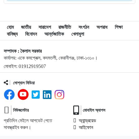
৯
ফিফার বাড়তি সুবিধা পাওয়া নিয়ে যা বললেন মেসি
হোম
জাতীয়
সারাদেশ
রাজনীতি
সংগঠন
অপরাধ
শিক্ষা
বানিজ্য
বিনোদন
আর্ন্তজাতিক
খেলাধুলা
১০
শিক্ষার্থীদের প্রতিবছর একটি করে গাছ লাগানোর আহ্বান প্রধানমন্ত্রীর
সম্পাদক : কৈলাস সরকার
কার্যালয়: একে কমপ্লেক্স, কদমতলী, কেরানীগঞ্জ, ঢাকা-১৩১০।
১১
কাতারের সাবেক আমিরের মৃত্যুতে রাষ্ট্রীয় শোক আজ, জাতীয় পতাকা
মোবাইল: 01912919507
অর্ধনমিত রাখার নির্দেশ
সোশ্যাল মিডিয়া
১২
ফাইনালে আর্জেন্টিনা না ইংল্যান্ডকে চান, জানালেন স্পেন কোচ
১৩
কোন ভুলে হেরেছে ফ্রান্স, জানালেন এমবাপ্পে
নিউজলেটার
মোবাইল অ্যাপস
প্রতিদিন মেইলে আপডেট পেতে
অ্যান্ড্রয়েড
সাবস্ক্রাইব করুন।
আইফোন
১৪
দেশে আরও কমল স্বর্ণের দাম