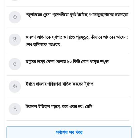
৩
‘জুলাইয়ের লেন্স’ প্রদর্শনীতে ফুটে উঠেছে গণঅভ্যুত্থানের ভয়াবহতা
৪
জনগণ আপনাকে স্বাগত জানাতে প্রস্তুত, কীভাবে আসবেন আসেন:
শেখ হাসিনাকে পরওয়ার
৫
দুপুরের মধ্যে যেসব জেলায় ৬০ কিমি বেগে ঝড়ের শঙ্কা
৬
ইরানে হামলার পরিকল্পনা বাতিল করলেন ট্রাম্প
৭
ইয়ামাল ইতিহাস গড়বে, তবে এবার নয়: মেসি
৮
দাবানলের ধোঁয়ায় ঢেকেছে নিউজার্সির আকাশ, বিশ্বকাপের ফাইনাল
সর্বশেষ সব খবর
নিয়ে উদ্বেগ