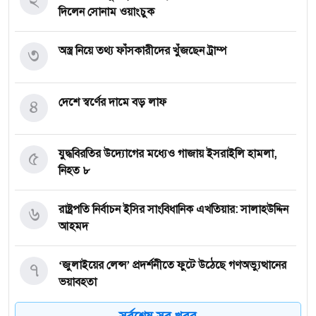
দিলেন সোনাম ওয়াংচুক
৩
অস্ত্র নিয়ে তথ্য ফাঁসকারীদের খুঁজছেন ট্রাম্প
৪
দেশে স্বর্ণের দামে বড় লাফ
৫
যুদ্ধবিরতির উদ্যোগের মধ্যেও গাজায় ইসরাইলি হামলা,
নিহত ৮
৬
রাষ্ট্রপতি নির্বাচন ইসির সাংবিধানিক এখতিয়ার: সালাহউদ্দিন
আহমদ
৭
‘জুলাইয়ের লেন্স’ প্রদর্শনীতে ফুটে উঠেছে গণঅভ্যুত্থানের
ভয়াবহতা
সর্বশেষ সব খবর