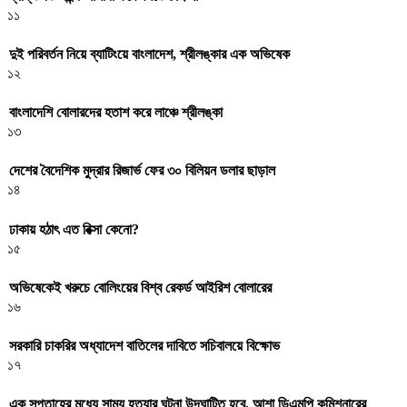
১১
দুই পরিবর্তন নিয়ে ব্যাটিংয়ে বাংলাদেশ, শ্রীলঙ্কার এক অভিষেক
১২
বাংলাদেশি বোলারদের হতাশ করে লাঞ্চে শ্রীলঙ্কা
১৩
দেশের বৈদেশিক মুদ্রার রিজার্ভ ফের ৩০ বিলিয়ন ডলার ছাড়াল
১৪
ঢাকায় হঠাৎ এত রিক্সা কেনো?
১৫
অভিষেকেই খরুচে বোলিংয়ের বিশ্ব রেকর্ড আইরিশ বোলারের
১৬
সরকারি চাকরির অধ্যাদেশ বাতিলের দাবিতে সচিবালয়ে বিক্ষোভ
১৭
এক সপ্তাহের মধ্যে সাম্য হত্যার ঘটনা উদঘাটিত হবে, আশা ডিএমপি কমিশনারের