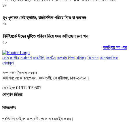
১৮
মুখ খুললেন সেই হুসাইন, রাজনৈতিক পরিচয় নিয়ে যা বললেন
১৯
নিউইয়র্কে ঈদের ছুটিতে পরিবার নিয়ে সময় কাটাচ্ছেন রুনা খান
২০
জনপ্রিয় সব খবর
হোম
জাতীয়
সারাদেশ
রাজনীতি
সংগঠন
অপরাধ
শিক্ষা
বানিজ্য
বিনোদন
আর্ন্তজাতিক
খেলাধুলা
সম্পাদক : কৈলাস সরকার
কার্যালয়: একে কমপ্লেক্স, কদমতলী, কেরানীগঞ্জ, ঢাকা-১৩১০।
মোবাইল: 01912919507
সোশ্যাল মিডিয়া
নিউজলেটার
প্রতিদিন মেইলে আপডেট পেতে সাবস্ক্রাইব করুন।