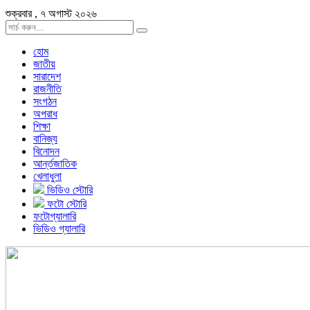
শুক্রবার , ৭ অগাস্ট ২০২৬
হোম
জাতীয়
সারাদেশ
রাজনীতি
সংগঠন
অপরাধ
শিক্ষা
বানিজ্য
বিনোদন
আর্ন্তজাতিক
খেলাধুলা
ভিডিও স্টোরি
ফটো স্টোরি
ফটোগ্যালারি
ভিডিও গ্যালারি