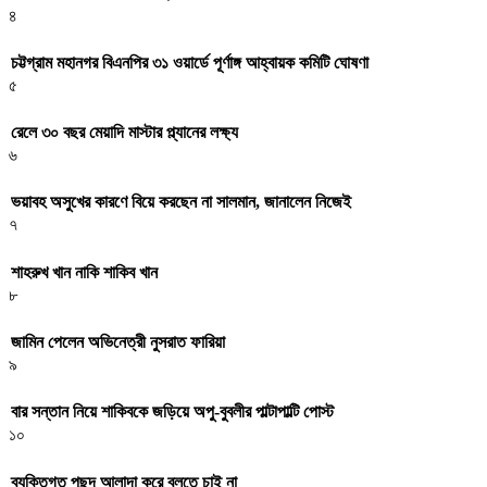
৪
চট্টগ্রাম মহানগর বিএনপির ৩১ ওয়ার্ডে পূর্ণাঙ্গ আহ্বায়ক কমিটি ঘোষণা
৫
রেলে ৩০ বছর মেয়াদি মাস্টার প্ল্যানের লক্ষ্য
৬
ভয়াবহ অসুখের কারণে বিয়ে করছেন না সালমান, জানালেন নিজেই
৭
শাহরুখ খান নাকি শাকিব খান
৮
জামিন পেলেন অভিনেত্রী নুসরাত ফারিয়া
৯
বার সন্তান নিয়ে শাকিবকে জড়িয়ে অপু-বুবলীর পাল্টাপাল্টি পোস্ট
১০
ব্যক্তিগত পছন্দ আলাদা করে বলতে চাই না