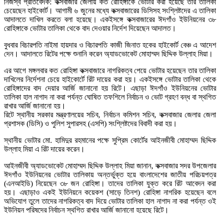
নিজস্ব প্রতিবেদক: কক্সবাজার জেলায় কত রোহিঙ্গাকে ভোটার করা হয়েছে তার তালিকা
চেয়েছেন হাইকোর্ট। আগামী ৬ জুনের মধ্যে কক্সবাজারের ডিসিসহ সংশ্লিষ্টদের এ তালিকা
আদালতে দাখিল করতে বলা হয়েছে। একইসঙ্গে কক্সবাজারের ঈদগাঁও ইউনিয়নের ৩৮
রোহিঙ্গাকে ভোটার তালিকা থেকে বাদ দেওয়ার নির্দেশ দিয়েছেন আদালত।
বুধবার বিচারপতি নাইমা হায়দার ও বিচারপতি কাজী জিনাত হকের হাইকোর্ট বেঞ্চ এ আদেশ
দেন। আদালতে রিটের পক্ষে শুনানি করেন অ্যাডভোকেট মোহাম্মদ ছিদ্দিক উল্লাহ মিয়া।
এর আগে মঙ্গলবার কত রোহিঙ্গা কক্সবাজারে নাগরিকত্ব পেয়ে ভোটার হয়েছেন তার তালিকা
দাখিলের নির্দেশনা চেয়ে হাইকোর্টে রিট দায়ের করা হয়। একইসঙ্গে ভোটার তালিকা থেকে
রোহিঙ্গাদের বাদ দেয়ার আর্জি জানানো হয় রিটে। এছাড়া ঈদগাঁও ইউনিয়নের ভোটার
তালিকা হাল নাগাদ না করা পর্যন্ত ঘোষিত তফশিলে নির্বাচন ও ভোট গ্রহণ বন্ধ বা স্থগিত
রাখার আর্জি জানানো হয়।
রিটে স্থানীয় সরকার মন্ত্রণালয়ের সচিব, নির্বাচন কমিশন সচিব, কক্সবাজার জেলার জেলা
প্রশাসক (ডিসি) ও পুলিশ সুপারসহ (এসপি) সংশ্লিষ্টদের বিবাদী করা হয়।
স্থানীয় ভোটার মো. হামিদুর রহমানের পক্ষে সুপ্রিম কোর্টের আইনজীবী মোহাম্মদ ছিদ্দিক
উল্লাহ মিয়া এ রিট দায়ের করেন।
আইনজীবী অ্যাডভোকেট মোহাম্মদ ছিদ্দিক উল্লাহ মিয়া জানান, কক্সবাজার সদর উপজেলার
ঈদগাঁও ইউনিয়নের ভোটার তালিকায় অন্তর্ভুক্ত হয়ে বাংলাদেশের জাতীয় পরিচয়পত্র
(এনআইডি) নিয়েছেন ৩৮ জন রোহিঙ্গা। তাদের তালিকা যুক্ত করে রিট আবেদন করা
হয়। এছাড়াও একই ইউনিয়নে কয়েকশ (সাড়ে তিনশ) রোহিঙ্গা নাগরিক হয়েছেন বলে
অভিযোগ তুলে তাদের নাগরিকত্ব বাদ দিয়ে ভোটার তালিকা হাল নাগাদ না করা পর্যন্ত ওই
ইউনিয়ন পরিষদের নির্বাচন স্থগিত রাখার আর্জি জানানো হয়েছে রিটে।