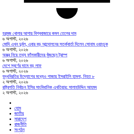
হরমুজ খোলার আশায় বিশ্ববাজারে কমল তেলের দাম
৬ অগাস্ট, ২০২৬
মোদি এখন দুর্বল, এবার বড় আন্দোলনের সতর্কবার্তা দিলেন সোনাম ওয়াংচুক
৬ অগাস্ট, ২০২৬
অস্ত্র নিয়ে তথ্য ফাঁসকারীদের খুঁজছেন ট্রাম্প
৬ অগাস্ট, ২০২৬
দেশে স্বর্ণের দামে বড় লাফ
৬ অগাস্ট, ২০২৬
যুদ্ধবিরতির উদ্যোগের মধ্যেও গাজায় ইসরাইলি হামলা, নিহত ৮
২ অগাস্ট, ২০২৬
রাষ্ট্রপতি নির্বাচন ইসির সাংবিধানিক এখতিয়ার: সালাহউদ্দিন আহমদ
২ অগাস্ট, ২০২৬
হোম
জাতীয়
সারাদেশ
রাজনীতি
সংগঠন