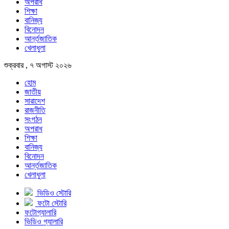
অপরাধ
শিক্ষা
বানিজ্য
বিনোদন
আর্ন্তজাতিক
খেলাধুলা
শুক্রবার , ৭ অগাস্ট ২০২৬
হোম
জাতীয়
সারাদেশ
রাজনীতি
সংগঠন
অপরাধ
শিক্ষা
বানিজ্য
বিনোদন
আর্ন্তজাতিক
খেলাধুলা
ভিডিও স্টোরি
ফটো স্টোরি
ফটোগ্যালারি
ভিডিও গ্যালারি