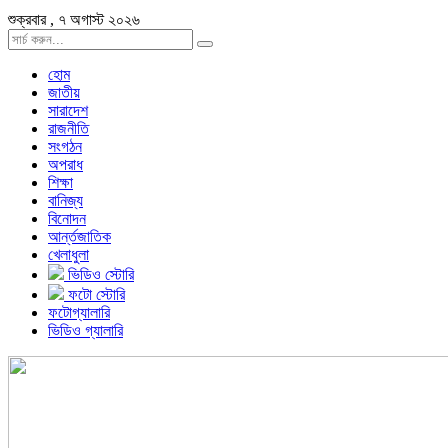
শুক্রবার , ৭ অগাস্ট ২০২৬
হোম
জাতীয়
সারাদেশ
রাজনীতি
সংগঠন
অপরাধ
শিক্ষা
বানিজ্য
বিনোদন
আর্ন্তজাতিক
খেলাধুলা
ভিডিও স্টোরি
ফটো স্টোরি
ফটোগ্যালারি
ভিডিও গ্যালারি