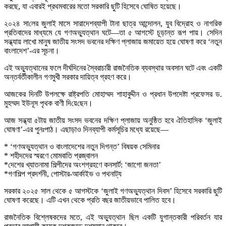
করছে, যা এবারই প্রথমবারের মতো সরকারি ছুটি হিসেবে ঘোষিত হয়েছে।
২০২৪ সা‌লের জুলাই মাসে সারাদেশব্যাপী টানা ছাত্র আন্দোলন, যুব বিদ্রোহ ও নাগরিক
প্রতিবাদের মাধ্যমে যে গণঅভ্যুত্থান ঘটে—তা ৫ আগস্টে চূড়ান্ত রূপ পায়। সেদিন
সন্ধ্যায় লাখো মানুষ জাতীয় সংসদ ভবনের দক্ষিণ প্লাজায় জমায়েত হয়ে ঘোষণা করে ‘নতুন
বাংলাদেশ’-এর সূচনা।
এই অভ্যুত্থানের ফলে দীর্ঘদিনের স্বৈরাচারী রাজনৈতিক ব্যবস্থার অবসান ঘটে এবং একটি
অন্তর্বর্তীকালীন গণমুখী সরকার দায়িত্ব গ্রহণ করে।
আজকের দিনটি উপলক্ষে রাষ্ট্রপতি মোহাম্মদ শাহাবুদ্দীন ও প্রধান উপদেষ্টা প্রফেসর ড.
মুহম্মদ ইউনূস পৃথক বাণী দি‌য়ে‌ছেন।
আজ সন্ধ্যা ৫টায় জাতীয় সংসদ ভবনের দক্ষিণ প্লাজায় অনুষ্ঠিত হবে ঐতিহাসিক ‘জুলাই
ঘোষণা’-এর পুনঃপাঠ। এছাড়াও দিনব্যাপী কর্মসূচির মধ্যে রয়েছে—
* ‘গণঅভ্যুত্থান ও বাংলাদেশের নতুন দিগন্ত’ বিষয়ক সেমিনার
* শহীদদের স্মরণে মোমবাতি প্রজ্বালন
*দেশের খ্যাতনামা শিল্পীদের অংশগ্রহণে কনসার্ট: ‘জাগো জনতা’
*গণশিল্প প্রদর্শনী, পোস্টার-আর্কাইভ ও পথনাট্য
সরকার ২০২৫ সাল থেকে ৫ আগস্টকে ‘জুলাই গণঅভ্যুত্থান দিবস’ হিসেবে সরকারি ছুটি
ঘোষণা করেছে। এটি এখন থেকে প্রতি বছর জাতীয়ভাবে পালিত হবে।
রাজনৈতিক বিশ্লেষকদের মতে, এই অভ্যুত্থান ছিল একটি যুগান্তকারী পরিবর্তন যার