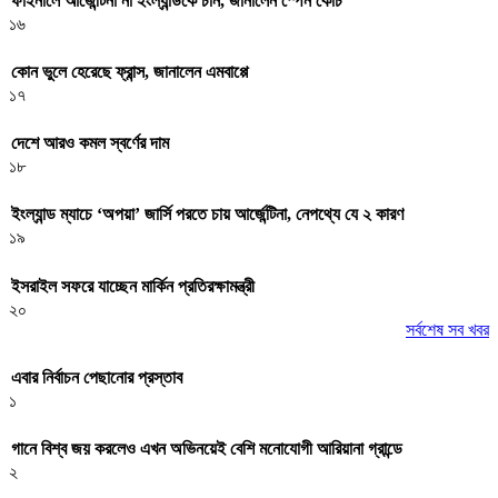
ফাইনালে আর্জেন্টিনা না ইংল্যান্ডকে চান, জানালেন স্পেন কোচ
১৬
কোন ভুলে হেরেছে ফ্রান্স, জানালেন এমবাপ্পে
১৭
দেশে আরও কমল স্বর্ণের দাম
১৮
ইংল্যান্ড ম্যাচে ‘অপয়া’ জার্সি পরতে চায় আর্জেন্টিনা, নেপথ্যে যে ২ কারণ
১৯
ইসরাইল সফরে যাচ্ছেন মার্কিন প্রতিরক্ষামন্ত্রী
২০
সর্বশেষ সব খবর
এবার নির্বাচন পেছানোর প্রস্তাব
১
গানে বিশ্ব জয় করলেও এখন অভিনয়েই বেশি মনোযোগী আরিয়ানা গ্রান্ডে
২