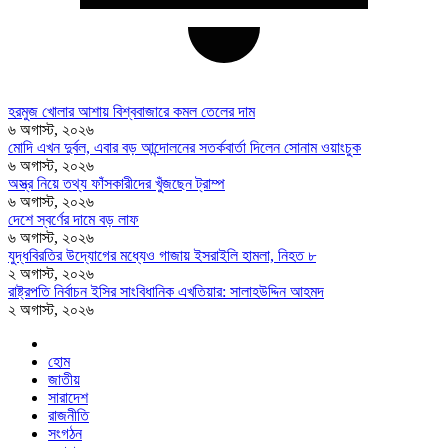
হরমুজ খোলার আশায় বিশ্ববাজারে কমল তেলের দাম
৬ অগাস্ট, ২০২৬
মোদি এখন দুর্বল, এবার বড় আন্দোলনের সতর্কবার্তা দিলেন সোনাম ওয়াংচুক
৬ অগাস্ট, ২০২৬
অস্ত্র নিয়ে তথ্য ফাঁসকারীদের খুঁজছেন ট্রাম্প
৬ অগাস্ট, ২০২৬
দেশে স্বর্ণের দামে বড় লাফ
৬ অগাস্ট, ২০২৬
যুদ্ধবিরতির উদ্যোগের মধ্যেও গাজায় ইসরাইলি হামলা, নিহত ৮
২ অগাস্ট, ২০২৬
রাষ্ট্রপতি নির্বাচন ইসির সাংবিধানিক এখতিয়ার: সালাহউদ্দিন আহমদ
২ অগাস্ট, ২০২৬
হোম
জাতীয়
সারাদেশ
রাজনীতি
সংগঠন