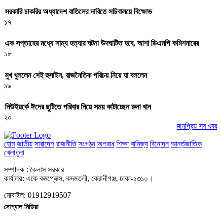
সরকারি চাকরির অধ্যাদেশ বাতিলের দাবিতে সচিবালয়ে বিক্ষোভ
১৭
এক সপ্তাহের মধ্যে সাম্য হত্যার ঘটনা উদঘাটিত হবে, আশা ডিএমপি কমিশনারের
১৮
মুখ খুললেন সেই হুসাইন, রাজনৈতিক পরিচয় নিয়ে যা বললেন
১৯
নিউইয়র্কে ঈদের ছুটিতে পরিবার নিয়ে সময় কাটাচ্ছেন রুনা খান
২০
জনপ্রিয় সব খবর
হোম
জাতীয়
সারাদেশ
রাজনীতি
সংগঠন
অপরাধ
শিক্ষা
বানিজ্য
বিনোদন
আর্ন্তজাতিক
খেলাধুলা
সম্পাদক : কৈলাস সরকার
কার্যালয়: একে কমপ্লেক্স, কদমতলী, কেরানীগঞ্জ, ঢাকা-১৩১০।
মোবাইল: 01912919507
সোশ্যাল মিডিয়া