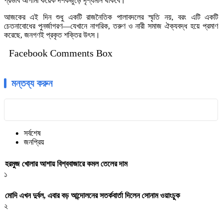
প্রভাব আগামী কয়েক দশকজুড়ে দৃশ্যমান থাকবে।
আজকের এই দিন শুধু একটি রাজনৈতিক পালাবদলের স্মৃতি নয়, বরং এটি একটি
চেতনাবোধের পুনর্জাগরণ—যেখানে নাগরিক, তরুণ ও নারী সমাজ ঐক্যবদ্ধ হয়ে প্রমাণ
করেছে, জনগণই প্রকৃত শক্তির উৎস।
Facebook Comments Box
মন্তব্য করুন
সর্বশেষ
জনপ্রিয়
হরমুজ খোলার আশায় বিশ্ববাজারে কমল তেলের দাম
১
মোদি এখন দুর্বল, এবার বড় আন্দোলনের সতর্কবার্তা দিলেন সোনাম ওয়াংচুক
২