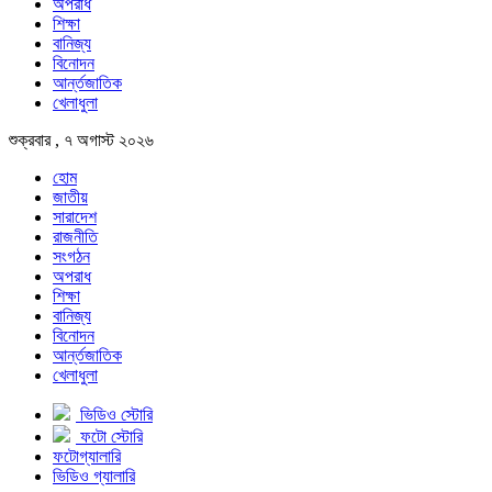
অপরাধ
শিক্ষা
বানিজ্য
বিনোদন
আর্ন্তজাতিক
খেলাধুলা
শুক্রবার , ৭ অগাস্ট ২০২৬
হোম
জাতীয়
সারাদেশ
রাজনীতি
সংগঠন
অপরাধ
শিক্ষা
বানিজ্য
বিনোদন
আর্ন্তজাতিক
খেলাধুলা
ভিডিও স্টোরি
ফটো স্টোরি
ফটোগ্যালারি
ভিডিও গ্যালারি