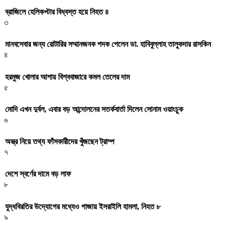
ব্রাজিলে হেলিকপ্টার বিধ্বস্ত হয়ে নিহত ৪
৩
মানবসেবার জন্য রোটারির সম্মানজনক পদক পেলেন ডা. হাবিবুল্লাহ তালুকদার রাসকিন
৪
হরমুজ খোলার আশায় বিশ্ববাজারে কমল তেলের দাম
৫
মোদি এখন দুর্বল, এবার বড় আন্দোলনের সতর্কবার্তা দিলেন সোনাম ওয়াংচুক
৬
অস্ত্র নিয়ে তথ্য ফাঁসকারীদের খুঁজছেন ট্রাম্প
৭
দেশে স্বর্ণের দামে বড় লাফ
৮
যুদ্ধবিরতির উদ্যোগের মধ্যেও গাজায় ইসরাইলি হামলা, নিহত ৮
৯