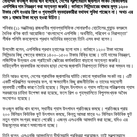
মোহাম্মদ ফওজুল কাবির খান বলেছেন, দেশের স্বল্পমেয়াদি জ্বালানি সংকট মোকাবিলায়
এলপিজির দাম নিয়ন্ত্রণ করা অত্যন্ত জরুরি। বর্তমানে সিলিন্ডারের বাজার মূল্য ১২০০
টাকার বেশি হওয়ায় শিল্প ও গৃহস্থালি ব্যবহারকারীরা যথাযথ সুবিধা পাচ্ছেন না। অথচ এর
দাম ১ হাজার টাকা মধ্যে হওয়া উচিত।
শনিবার (১১ অক্টোবর) রাজধানীর প্যানপ্যাসিফিক সোনারগাঁও হোটেলের গ্র্যান্ড বলরুমে
দৈনিক বণিক বার্তা আয়োজিত ‘বাংলাদেশে এলপিজি : অর্থনীতি, পরিবেশ ও নিরাপত্তা’
শীর্ষক পলিসি কনক্লেভে প্রধান অতিথির বক্তব্যে তিনি এসব কথা বলেন।
উপদেষ্টা বলেন, এলপিজির প্রধান চ্যালেঞ্জ হলো দাম। বর্তমানে ১২০০ টাকা দামের
সিলিন্ডার কিছু ক্ষেত্রে বাজারে ১৪০০–১৫০০ টাকায় বিক্রি হচ্ছে। তাই দামের নিয়ন্ত্রণ,
লজিস্টিক উন্নয়ন এবং প্রাইভেট সেক্টরের কার্যকারিতা বাড়ানো অত্যন্ত জরুরি।
দায়িত্বশীল ব্যবসায়িক মনোভাব ছাড়া দেশের জ্বালানি নিরাপত্তা নিশ্চিত করা সম্ভব নয়।
তিনি আরও বলেন, দেশের প্রাথমিক জ্বালানির ঘাটতি কোনো স্বাভাবিক সংকট নয়। এটি
একটি পরিকল্পিত অবস্থার ফল, যা ক্ষমতাসীন কিছু রাজনীতিবিদ ও তাদের সহযোগী
ব্যবসায়ী গোষ্ঠীর কারণে তৈরি হয়েছে। বিদ্যুৎ উৎপাদন ও গ্যাস লাইনের পরিকল্পনায় গ্যাস
সরবরাহের চাহিদা উপেক্ষা করা হয়েছে, ফলে শিল্প ও গৃহস্থালিতে বিপুলসংখ্যক অবৈধ
সংযোগও হয়েছে।
ফওজুল কাবির খান বলেন, স্থানীয় গ্যাস উৎপাদন প্রতিবছর কমছে। প্রতিবছর প্রায়
২০০ মিলিয়ন কিউবিক ফুট উৎপাদন কমছে, কিন্তু আমরা মাত্র ৭০ মিলিয়ন কিউবিক ফুট
নতুন গ্যাস সংগ্রহ করতে পেরেছি। এজন্য এলএনজি আমদানি করা হচ্ছে, যদিও এর
উচ্চমূল্যের কারণে সমালোচনা হচ্ছে।
তিনি বলেন, এলএনজি আমদানিতে দীর্ঘমেয়াদি প্রক্রিয়া প্রয়োজন, তাই স্বল্পমেয়াদে