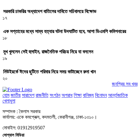
সরকারি চাকরির অধ্যাদেশ বাতিলের দাবিতে সচিবালয়ে বিক্ষোভ
১৭
এক সপ্তাহের মধ্যে সাম্য হত্যার ঘটনা উদঘাটিত হবে, আশা ডিএমপি কমিশনারের
১৮
মুখ খুললেন সেই হুসাইন, রাজনৈতিক পরিচয় নিয়ে যা বললেন
১৯
নিউইয়র্কে ঈদের ছুটিতে পরিবার নিয়ে সময় কাটাচ্ছেন রুনা খান
২০
জনপ্রিয় সব খবর
হোম
জাতীয়
সারাদেশ
রাজনীতি
সংগঠন
অপরাধ
শিক্ষা
বানিজ্য
বিনোদন
আর্ন্তজাতিক
খেলাধুলা
সম্পাদক : কৈলাস সরকার
কার্যালয়: একে কমপ্লেক্স, কদমতলী, কেরানীগঞ্জ, ঢাকা-১৩১০।
মোবাইল: 01912919507
সোশ্যাল মিডিয়া