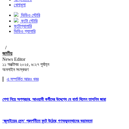
খেলাধুলা
ভিডিও স্টোরি
ফটো স্টোরি
ফটোগ্যালারি
ভিডিও গ্যালারি
/
জাতীয়
News Editor
১১ অক্টোবর ২০২৫, ৬:২৭ পূর্বাহ্ন
অনলাইন সংস্করণ
এ সম্পর্কিত আরও খবর
পেশা নিয়ে অপপ্রচার, আওয়ামী কর্মীদের উদ্দেশ্যে যে বার্তা দিলেন তাসনিম জারা
‘জুলাইয়ের লেন্স’ প্রদর্শনীতে ফুটে উঠেছে গণঅভ্যুত্থানের ভয়াবহতা