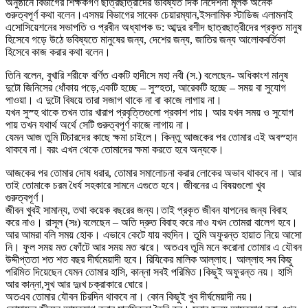
অনুষ্ঠানে বিভাগের শিক্ষকগণ ছাত্রছাত্রীদের ভবিষ্যত দিক নির্দেশনা মূলক অনেক
গুরুত্বপূর্ণ কথা বলেন।এসময় বিভাগের সাবেক চেয়ারম্যান,ইসলামিক স্টাডিজ এলামনাই
এসোসিয়েশনের সভাপতি ও প্রবীন অধ্যাপক ড: আব্দুর রশীদ ছাত্রছাত্রীদের প্রকৃত মানুষ
হিসেবে গড়ে উঠে ভবিষ্যতে মানুষের জন্য, দেশের জন্য, জাতির জন্য আলোকবর্তিকা
হিসেবে কাজ করার কথা বলেন।
তিনি বলেন, বুখারি শরীফে বর্ণিত একটি হাদীসে মহা নবী (স.) বলেছেন- অধিকাংশ মানুষ
দুটো জিনিসের ধোঁকায় পড়ে,একটি হচ্ছে – সুস্হতা, আরেকটি হচ্ছে – সময় বা সুযোগ
পাওয়া। এ দুটো বিষয়ে তারা সজাগ থাকে না বা কাজে লাগায় না।
যখন সুস্হ থাকে তখন তার খারাপ প্রবৃত্তিগুলো প্রকাশ পায়। আর যখন সময় ও সুযোগ
পায় তখন যথার্থ অর্থে সেটি গুরুত্বপূর্ণ কাজে লাগায় না।
যেমন আজ তুমি টিচারদের কাছে ক্ষমা চাইলে। কিন্তু আজকের পর তোমার এই অবস্হান
থাকবে না। বরং এখন থেকে তোমাদের ক্ষমা করতে হবে অন্যকে।
আজকের পর তোমার দোষ ধরার, তোমার সমালোচনা করার লোকের অভাব থাকবে না। আর
তাই তোমাকে চরম ধৈর্য সহকারে সামনে এগুতে হবে। জীবনের এ বিষয়গুলো খুব
গুরুত্বপূর্ণ।
জীবন খুবই সামান্য, তথা কয়েক বছরের জন্য।তাই প্রকৃত জীবন যাপনের জন্য বিবাহ
করে নাও। রাসূল (সঃ) বলেছেন – অতি দ্রুত বিবাহ করে নাও যখন তোমরা বালেগ হবে।
আর আমরা বলি সময় হোক। এভাবে কেটে যায় বহুদিন। তুমি অফুরন্ত হায়াত নিয়ে আসো
নি। ফুল সময় মত ফোঁটে আর সময় মত ঝরে। অতএব তুমি মনে করোনা তোমার এ যৌবন
উদ্দীপ্ততা শত শত বছর দীর্ঘমেয়াদী হবে। রিযিকের মালিক আল্লাহ। আল্লাহ সব কিছু
পরিমিত দিয়েছেন যেমন তোমার হাসি, কান্না সবই পরিমিত।কিছুই অফুরন্ত নয়। হাসি
আর কান্না,সুখ আর দুঃখ চক্রাকারে ঘোরে।
অতএব তোমার যৌবন চিরদিন থাকবে না। কোন কিছুই খুব দীর্ঘমেয়াদী নয়।