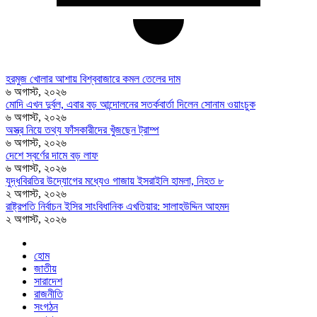
হরমুজ খোলার আশায় বিশ্ববাজারে কমল তেলের দাম
৬ অগাস্ট, ২০২৬
মোদি এখন দুর্বল, এবার বড় আন্দোলনের সতর্কবার্তা দিলেন সোনাম ওয়াংচুক
৬ অগাস্ট, ২০২৬
অস্ত্র নিয়ে তথ্য ফাঁসকারীদের খুঁজছেন ট্রাম্প
৬ অগাস্ট, ২০২৬
দেশে স্বর্ণের দামে বড় লাফ
৬ অগাস্ট, ২০২৬
যুদ্ধবিরতির উদ্যোগের মধ্যেও গাজায় ইসরাইলি হামলা, নিহত ৮
২ অগাস্ট, ২০২৬
রাষ্ট্রপতি নির্বাচন ইসির সাংবিধানিক এখতিয়ার: সালাহউদ্দিন আহমদ
২ অগাস্ট, ২০২৬
হোম
জাতীয়
সারাদেশ
রাজনীতি
সংগঠন