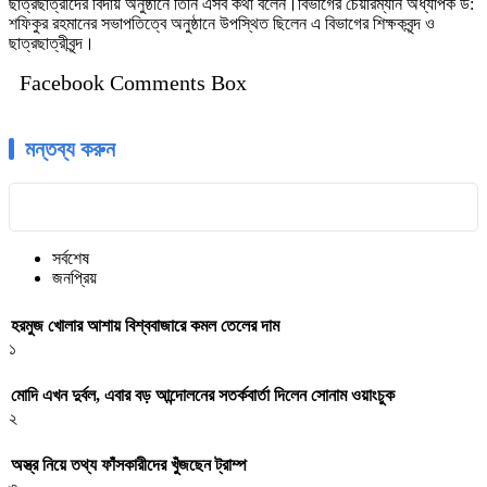
ছাত্রছাত্রীদের বিদায় অনুষ্ঠানে তিনি এসব কথা বলেন।বিভাগের চেয়ারম্যান অধ্যাপক ড:
শফিকুর রহমানের সভাপতিত্বে অনুষ্ঠানে উপস্থিত ছিলেন এ বিভাগের শিক্ষকবৃন্দ ও
ছাত্রছাত্রীবৃন্দ।
Facebook Comments Box
মন্তব্য করুন
সর্বশেষ
জনপ্রিয়
হরমুজ খোলার আশায় বিশ্ববাজারে কমল তেলের দাম
১
মোদি এখন দুর্বল, এবার বড় আন্দোলনের সতর্কবার্তা দিলেন সোনাম ওয়াংচুক
২
অস্ত্র নিয়ে তথ্য ফাঁসকারীদের খুঁজছেন ট্রাম্প