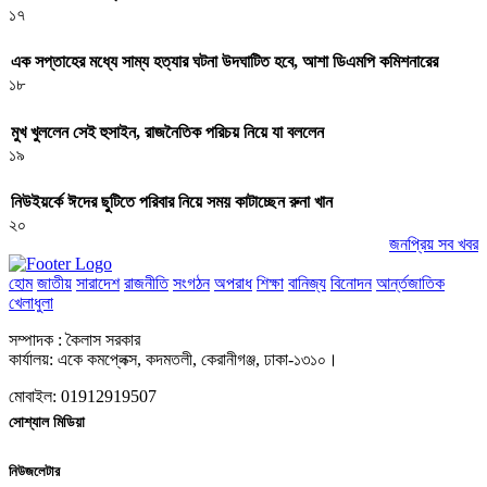
১৭
এক সপ্তাহের মধ্যে সাম্য হত্যার ঘটনা উদঘাটিত হবে, আশা ডিএমপি কমিশনারের
১৮
মুখ খুললেন সেই হুসাইন, রাজনৈতিক পরিচয় নিয়ে যা বললেন
১৯
নিউইয়র্কে ঈদের ছুটিতে পরিবার নিয়ে সময় কাটাচ্ছেন রুনা খান
২০
জনপ্রিয় সব খবর
হোম
জাতীয়
সারাদেশ
রাজনীতি
সংগঠন
অপরাধ
শিক্ষা
বানিজ্য
বিনোদন
আর্ন্তজাতিক
খেলাধুলা
সম্পাদক : কৈলাস সরকার
কার্যালয়: একে কমপ্লেক্স, কদমতলী, কেরানীগঞ্জ, ঢাকা-১৩১০।
মোবাইল: 01912919507
সোশ্যাল মিডিয়া
নিউজলেটার