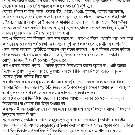
তোমাদের জীবনে আত্মত্যাগ করার মানসিকতা তৈরি কর। সবার জন্য আত্মত্যাগ করা এখন
থেকে শুরু কর। যত বেশি আত্মত্যাগ করবে তত বেশি সুখি হবে।
তোমার জীবনে যা কিছু আছে তোমার হাঁটা, শোয়া, খাওয়া, ঘুমানো, তোমার ভালোবাসা,
অভিমান সব হতে হবে ইসলাম তথা কুরআন সুন্নাহর আলোকে। অতএব যা ইচ্ছা তাই
চাইবো,যা ভালো লাগবে তা ই করবো-এ মানষিকতা ভালো না।হালাল হারাম, বৈধ অবৈধ
ভেবে-মেনেই প্রত্যেকটি কাজ করতে হবে। হালাল হারাম না ভেবেই সব কিছু চাই-এটি
একজন মুসলমান নর নারীর জন্য শোভা পায় না।
আর এ বিভাগের বলে নিজেকে ছোট মনে করবে না। কারণ এ বিভাগ থেকেই পড়া শেষ করে
আমাদের ছাত্র এখন প্রতিরক্ষা মন্ত্রনালয়ের যুগ্ম সম্পাদক ও তো কোথাও বাঁধা পায় নি।
এমন আরো অনেকে প্রতিষ্ঠিত হয়েছেন যোগ্যতার কারণেই। যখন নিজের ভেতর দূর্বলতা
থাকে তখনই সামনে এগুনো যায় না। তাই নিজেকে যোগ্য করে তোলো। তোমার
যোগ্যতার জন্যই সবাই তোমাকে খুঁজে নেবে।
পাঁচ ওয়াক্ত নামাজ পড়বে। দৈনিক কুরআন তিলাওয়াত করতে ভুলবে না। এটি আমার
বিশেষ অনুরোধ। কুআন পড়বে, কুরআনের সাথে নিবিড় সম্পর্ক গড়ে তুলবে। কুরআন
তোমায় সুউচ্চ মর্যাদায় নিয়ে যাবে।
মাবাবার সেবা করবে সব টুকু ভালোবাসা আর সামর্থ্য দিয়ে। নবীজী বলেছেন,মায়া নিয়ে
মাবাবার দিকে নজর করলে প্রতিটি নজরে একটি করে মকবুল হজের সাওয়াব হয়। আল্লাহ
ও রাসুলের পরে মাবাবাই তোমার সবচেয়ে আপন ও শ্রদ্ধার পাত্র।
তোমাদের কোনো দিন বিদায় দেবো না।তোমরা আমাদের, আমরা তোমাদের।এ বন্ধন
চিরকালের।যা কোনো দিন ছিন্ন হওয়ার নয়।
অ্যালামনাই অ্যাসোসিয়েশনের সদস্য হবে। যোগাযোগ রাখরে বিভাগের সাথে। বিভাগের
উন্নয়নে সহযোগী হবে।
মহান আল্লাহ তোমাদের দীর্ঘ ও সাচ্ছন্দ্যপূর্ন সুন্দর জীবন দান করুন।তোমাদের সর্বাঙ্গীন
মঙ্গল কামনা করি।এসময় ছাত্রছাত্রীরা উনার কথা মনোযোগ সহকারে শ্রবণ করে। রবিবার
ঢাকা বিশ্ববিদ্যালয় ইসলামিক স্টাডিজ বিভাগে ২০১৮ সালে এম,এ পাশ করে যাওয়া