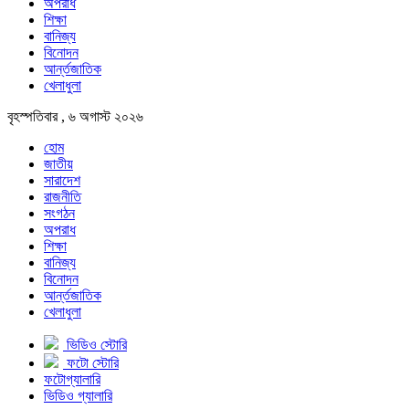
অপরাধ
শিক্ষা
বানিজ্য
বিনোদন
আর্ন্তজাতিক
খেলাধুলা
বৃহস্পতিবার , ৬ অগাস্ট ২০২৬
হোম
জাতীয়
সারাদেশ
রাজনীতি
সংগঠন
অপরাধ
শিক্ষা
বানিজ্য
বিনোদন
আর্ন্তজাতিক
খেলাধুলা
ভিডিও স্টোরি
ফটো স্টোরি
ফটোগ্যালারি
ভিডিও গ্যালারি