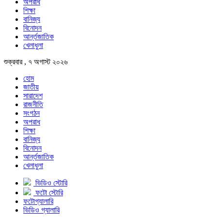
অপরাধ
শিক্ষা
বানিজ্য
বিনোদন
আর্ন্তজাতিক
খেলাধুলা
শুক্রবার , ৭ অগাস্ট ২০২৬
হোম
জাতীয়
সারাদেশ
রাজনীতি
সংগঠন
অপরাধ
শিক্ষা
বানিজ্য
বিনোদন
আর্ন্তজাতিক
খেলাধুলা
ভিডিও স্টোরি
ফটো স্টোরি
ফটোগ্যালারি
ভিডিও গ্যালারি