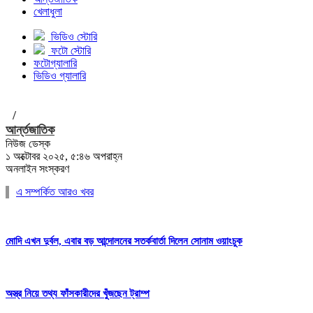
খেলাধুলা
ভিডিও স্টোরি
ফটো স্টোরি
ফটোগ্যালারি
ভিডিও গ্যালারি
/
আর্ন্তজাতিক
নিউজ ডেস্ক
১ অক্টোবর ২০২৫, ৫:৪৬ অপরাহ্ন
অনলাইন সংস্করণ
এ সম্পর্কিত আরও খবর
মোদি এখন দুর্বল, এবার বড় আন্দোলনের সতর্কবার্তা দিলেন সোনাম ওয়াংচুক
অস্ত্র নিয়ে তথ্য ফাঁসকারীদের খুঁজছেন ট্রাম্প