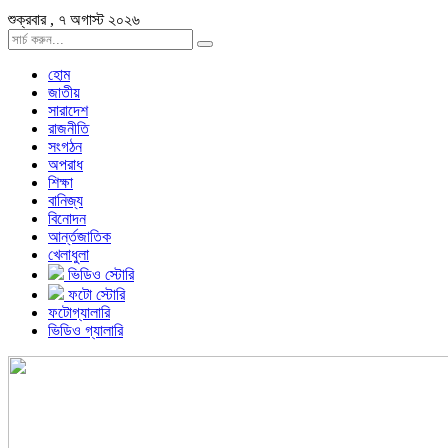
শুক্রবার , ৭ অগাস্ট ২০২৬
হোম
জাতীয়
সারাদেশ
রাজনীতি
সংগঠন
অপরাধ
শিক্ষা
বানিজ্য
বিনোদন
আর্ন্তজাতিক
খেলাধুলা
ভিডিও স্টোরি
ফটো স্টোরি
ফটোগ্যালারি
ভিডিও গ্যালারি