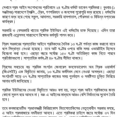
সেখানে শ্রম আইন সংশোধনের প্রতিবাদে ২৪ ঘণ্টার ধর্মঘট ডাকেন শ্রমিকরা। বুধবার (১
অক্টোবর) সারাদেশে ট্যাক্সি , ট্রেন, গণপরিবহন ও জনসেবা পুরোপুরি বন্ধ রয়েছে। ধর্মঘটের
কারণে বন্ধ হয়ে গেছে স্কুল, আদালত, সরকারি হাসপাতাল, পৌরসভা ও বিভিন্ন দপ্তরের
কার্যক্রম।
সরকারি ও বেসরকারি খাতের শ্রমিক ইউনিয়ন এই ধর্মঘটের ডাক দিয়েছে। এদিন তারা
রাজধানী এথেন্সসহ সারাদেশে বিক্ষোভ কর্মসূচি পালন করে।
গ্রিস সরকারের প্রস্তাবিত আইনে শ্রমিকদের দৈনিক ১৩ ঘণ্টা পর্যন্ত কাজ করানো যাবে
বলে সিদ্ধান্ত নেওয়া হয়েছে। তবে আট ঘণ্টার ওপরে বাকি সময় ওভারটাইম হিসেবে
বিবেচনা করা হবে। এছাড়া বছরে সর্বোচ্চ ১৫০ ঘণ্টা অতিরিক্ত কাজ নিতে পারবে
প্রতিষ্ঠানগুলো। সাপ্তাহিক কর্মঘণ্টা ৪৮ ঘণ্টায় সীমিত থাকবে।
গ্রিসের সবচেয়ে বড় শ্রমিক সংগঠন জেনারেল কনফেডারেশন অব গ্রিক ওয়ার্কার্স
(জিএসইই) এক বিবৃতিতে জানায়, ১৩ ঘণ্টার কর্মদিবস মেনে নেওয়া অসম্ভব। এছাড়া
সংগঠনটি সাড়ে ৩৭ ঘণ্টার সাপ্তাহিক কাজের সময় পুনর্বহাল ও সমষ্টিগত চুক্তি ফিরিয়ে
আনার দাবি জানিয়েছে।
শ্রমিক ইউনিয়নের দেওয়া বিবৃতিতে আরও বলা হয়, নতুন শ্রম আইন শ্রমিকদের জন্য
কোনো সুফল বয়ে আনবে না। বরং এ আইনের মাধ্যমে আরও বেশি নির্যাতনের সুযোগ তৈরি
হবে।
তবে কনজারভেটিভ প্রধানমন্ত্রী কিরিয়াকোস মিতসোতাকিসের নেতৃত্বাধীন সরকার বলছে,
এ আইন শ্রমবাজারে নমনীয়তা আনবে। এতে শ্রমিকরা চাইলে বছরে সর্বোচ্চ ৩৭ দিন