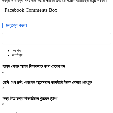
পর্যন্ত অতিরিক্ত সময় কাজ করতে পারবেন এবং ৪০ শতাংশ অতিরিক্ত মজুরি পাবেন।
Facebook Comments Box
মন্তব্য করুন
সর্বশেষ
জনপ্রিয়
হরমুজ খোলার আশায় বিশ্ববাজারে কমল তেলের দাম
১
মোদি এখন দুর্বল, এবার বড় আন্দোলনের সতর্কবার্তা দিলেন সোনাম ওয়াংচুক
২
অস্ত্র নিয়ে তথ্য ফাঁসকারীদের খুঁজছেন ট্রাম্প
৩