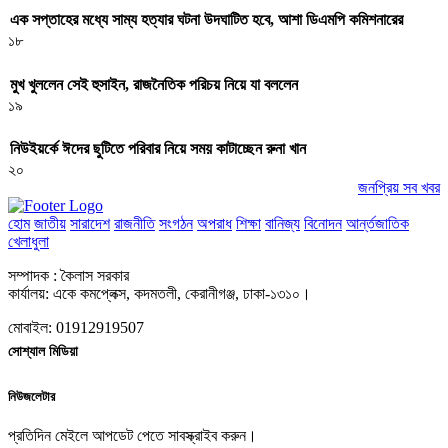
এক সপ্তাহের মধ্যে সাম্য হত্যার ঘটনা উদঘাটিত হবে, আশা ডিএমপি কমিশনারের
১৮
মুখ খুললেন সেই হুসাইন, রাজনৈতিক পরিচয় নিয়ে যা বললেন
১৯
নিউইয়র্কে ঈদের ছুটিতে পরিবার নিয়ে সময় কাটাচ্ছেন রুনা খান
২০
জনপ্রিয় সব খবর
হোম
জাতীয়
সারাদেশ
রাজনীতি
সংগঠন
অপরাধ
শিক্ষা
বানিজ্য
বিনোদন
আর্ন্তজাতিক
খেলাধুলা
সম্পাদক : কৈলাস সরকার
কার্যালয়: একে কমপ্লেক্স, কদমতলী, কেরানীগঞ্জ, ঢাকা-১৩১০।
মোবাইল: 01912919507
সোশ্যাল মিডিয়া
নিউজলেটার
প্রতিদিন মেইলে আপডেট পেতে সাবস্ক্রাইব করুন।