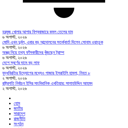
হরমুজ খোলার আশায় বিশ্ববাজারে কমল তেলের দাম
৬ অগাস্ট, ২০২৬
মোদি এখন দুর্বল, এবার বড় আন্দোলনের সতর্কবার্তা দিলেন সোনাম ওয়াংচুক
৬ অগাস্ট, ২০২৬
অস্ত্র নিয়ে তথ্য ফাঁসকারীদের খুঁজছেন ট্রাম্প
৬ অগাস্ট, ২০২৬
দেশে স্বর্ণের দামে বড় লাফ
৬ অগাস্ট, ২০২৬
যুদ্ধবিরতির উদ্যোগের মধ্যেও গাজায় ইসরাইলি হামলা, নিহত ৮
২ অগাস্ট, ২০২৬
রাষ্ট্রপতি নির্বাচন ইসির সাংবিধানিক এখতিয়ার: সালাহউদ্দিন আহমদ
২ অগাস্ট, ২০২৬
হোম
জাতীয়
সারাদেশ
রাজনীতি
সংগঠন