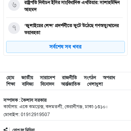
৬
রাষ্ট্রপতি নির্বাচন ইসির সাংবিধানিক এখতিয়ার: সালাহউদ্দিন
আহমদ
৭
‘জুলাইয়ের লেন্স’ প্রদর্শনীতে ফুটে উঠেছে গণঅভ্যুত্থানের
ভয়াবহতা
সর্বশেষ সব খবর
৮
জনগণ আপনাকে স্বাগত জানাতে প্রস্তুত, কীভাবে আসবেন
আসেন: শেখ হাসিনাকে পরওয়ার
৯
দুপুরের মধ্যে যেসব জেলায় ৬০ কিমি বেগে ঝড়ের শঙ্কা
হোম
জাতীয়
সারাদেশ
রাজনীতি
সংগঠন
অপরাধ
শিক্ষা
বানিজ্য
বিনোদন
আর্ন্তজাতিক
খেলাধুলা
১০
ইরানে হামলার পরিকল্পনা বাতিল করলেন ট্রাম্প
সম্পাদক : কৈলাস সরকার
কার্যালয়: একে কমপ্লেক্স, কদমতলী, কেরানীগঞ্জ, ঢাকা-১৩১০।
মোবাইল: 01912919507
১১
ইয়ামাল ইতিহাস গড়বে, তবে এবার নয়: মেসি
সোশ্যাল মিডিয়া