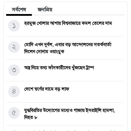
সর্বশেষ
জনপ্রিয়
১
হরমুজ খোলার আশায় বিশ্ববাজারে কমল তেলের দাম
২
মোদি এখন দুর্বল, এবার বড় আন্দোলনের সতর্কবার্তা
দিলেন সোনাম ওয়াংচুক
৩
অস্ত্র নিয়ে তথ্য ফাঁসকারীদের খুঁজছেন ট্রাম্প
৪
দেশে স্বর্ণের দামে বড় লাফ
৫
যুদ্ধবিরতির উদ্যোগের মধ্যেও গাজায় ইসরাইলি হামলা,
নিহত ৮