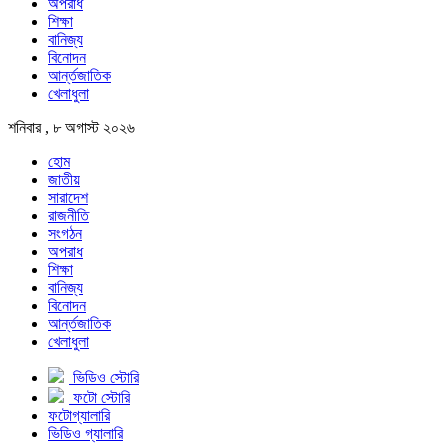
অপরাধ
শিক্ষা
বানিজ্য
বিনোদন
আর্ন্তজাতিক
খেলাধুলা
শনিবার , ৮ অগাস্ট ২০২৬
হোম
জাতীয়
সারাদেশ
রাজনীতি
সংগঠন
অপরাধ
শিক্ষা
বানিজ্য
বিনোদন
আর্ন্তজাতিক
খেলাধুলা
ভিডিও স্টোরি
ফটো স্টোরি
ফটোগ্যালারি
ভিডিও গ্যালারি