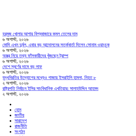
হরমুজ খোলার আশায় বিশ্ববাজারে কমল তেলের দাম
৬ অগাস্ট, ২০২৬
মোদি এখন দুর্বল, এবার বড় আন্দোলনের সতর্কবার্তা দিলেন সোনাম ওয়াংচুক
৬ অগাস্ট, ২০২৬
অস্ত্র নিয়ে তথ্য ফাঁসকারীদের খুঁজছেন ট্রাম্প
৬ অগাস্ট, ২০২৬
দেশে স্বর্ণের দামে বড় লাফ
৬ অগাস্ট, ২০২৬
যুদ্ধবিরতির উদ্যোগের মধ্যেও গাজায় ইসরাইলি হামলা, নিহত ৮
২ অগাস্ট, ২০২৬
রাষ্ট্রপতি নির্বাচন ইসির সাংবিধানিক এখতিয়ার: সালাহউদ্দিন আহমদ
২ অগাস্ট, ২০২৬
হোম
জাতীয়
সারাদেশ
রাজনীতি
সংগঠন