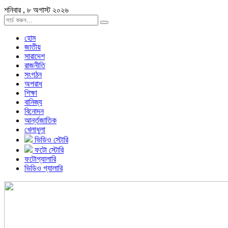
শনিবার , ৮ অগাস্ট ২০২৬
হোম
জাতীয়
সারাদেশ
রাজনীতি
সংগঠন
অপরাধ
শিক্ষা
বানিজ্য
বিনোদন
আর্ন্তজাতিক
খেলাধুলা
ভিডিও স্টোরি
ফটো স্টোরি
ফটোগ্যালারি
ভিডিও গ্যালারি