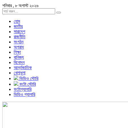
শনিবার , ৮ অগাস্ট ২০২৬
হোম
জাতীয়
সারাদেশ
রাজনীতি
সংগঠন
অপরাধ
শিক্ষা
বানিজ্য
বিনোদন
আর্ন্তজাতিক
খেলাধুলা
ভিডিও স্টোরি
ফটো স্টোরি
ফটোগ্যালারি
ভিডিও গ্যালারি