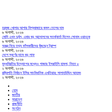
হরমুজ খোলার আশায় বিশ্ববাজারে কমল তেলের দাম
৬ অগাস্ট, ২০২৬
মোদি এখন দুর্বল, এবার বড় আন্দোলনের সতর্কবার্তা দিলেন সোনাম ওয়াংচুক
৬ অগাস্ট, ২০২৬
অস্ত্র নিয়ে তথ্য ফাঁসকারীদের খুঁজছেন ট্রাম্প
৬ অগাস্ট, ২০২৬
দেশে স্বর্ণের দামে বড় লাফ
৬ অগাস্ট, ২০২৬
যুদ্ধবিরতির উদ্যোগের মধ্যেও গাজায় ইসরাইলি হামলা, নিহত ৮
২ অগাস্ট, ২০২৬
রাষ্ট্রপতি নির্বাচন ইসির সাংবিধানিক এখতিয়ার: সালাহউদ্দিন আহমদ
২ অগাস্ট, ২০২৬
হোম
জাতীয়
সারাদেশ
রাজনীতি
সংগঠন