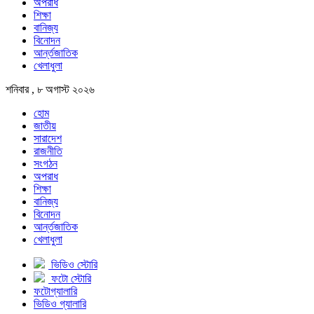
অপরাধ
শিক্ষা
বানিজ্য
বিনোদন
আর্ন্তজাতিক
খেলাধুলা
শনিবার , ৮ অগাস্ট ২০২৬
হোম
জাতীয়
সারাদেশ
রাজনীতি
সংগঠন
অপরাধ
শিক্ষা
বানিজ্য
বিনোদন
আর্ন্তজাতিক
খেলাধুলা
ভিডিও স্টোরি
ফটো স্টোরি
ফটোগ্যালারি
ভিডিও গ্যালারি