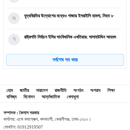
৬
যুদ্ধবিরতির উদ্যোগের মধ্যেও গাজায় ইসরাইলি হামলা, নিহত ৮
৭
রাষ্ট্রপতি নির্বাচন ইসির সাংবিধানিক এখতিয়ার: সালাহউদ্দিন আহমদ
৮
‘জুলাইয়ের লেন্স’ প্রদর্শনীতে ফুটে উঠেছে গণঅভ্যুত্থানের ভয়াবহতা
সর্বশেষ সব খবর
৯
জনগণ আপনাকে স্বাগত জানাতে প্রস্তুত, কীভাবে আসবেন আসেন:
শেখ হাসিনাকে পরওয়ার
হোম
জাতীয়
সারাদেশ
রাজনীতি
সংগঠন
অপরাধ
শিক্ষা
বানিজ্য
বিনোদন
আর্ন্তজাতিক
খেলাধুলা
১০
দুপুরের মধ্যে যেসব জেলায় ৬০ কিমি বেগে ঝড়ের শঙ্কা
সম্পাদক : কৈলাস সরকার
কার্যালয়: একে কমপ্লেক্স, কদমতলী, কেরানীগঞ্জ, ঢাকা-১৩১০।
১১
ইরানে হামলার পরিকল্পনা বাতিল করলেন ট্রাম্প
মোবাইল: 01912919507