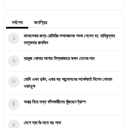
সর্বশেষ
জনপ্রিয়
১
মানবসেবার জন্য রোটারির সম্মানজনক পদক পেলেন ডা. হাবিবুল্লাহ
তালুকদার রাসকিন
২
হরমুজ খোলার আশায় বিশ্ববাজারে কমল তেলের দাম
৩
মোদি এখন দুর্বল, এবার বড় আন্দোলনের সতর্কবার্তা দিলেন সোনাম
ওয়াংচুক
৪
অস্ত্র নিয়ে তথ্য ফাঁসকারীদের খুঁজছেন ট্রাম্প
৫
দেশে স্বর্ণের দামে বড় লাফ