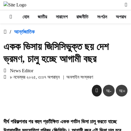
হোম
জাতীয়
সারাদেশ
রাজনীতি
সংগঠন
অপরাধ
/
আর্ন্তজাতিক
একক ভিসায় জিসিসিভুক্ত ছয় দেশ
ভ্রমণ, চালু হচ্ছে আগামী বছর
News Editor
৮ নভেম্বর ২০২৫, ৩:৩৭ অপরাহ্ন
|
অনলাইন সংস্করণ
অ-
অ+
দীর্ঘ পরিকল্পনার পর বহুল প্রতীক্ষিত একক পর্যটন ভিসা চালু করতে যাচ্ছে
উপসাগরীয় সহযোগিতা পরিষদ (জিসিসি)। আগামী বছর এই ভিসা চালু হবে