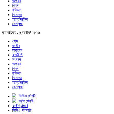
অপরাধ
শিক্ষা
বানিজ্য
বিনোদন
আর্ন্তজাতিক
খেলাধুলা
বৃহস্পতিবার , ৬ অগাস্ট ২০২৬
হোম
জাতীয়
সারাদেশ
রাজনীতি
সংগঠন
অপরাধ
শিক্ষা
বানিজ্য
বিনোদন
আর্ন্তজাতিক
খেলাধুলা
ভিডিও স্টোরি
ফটো স্টোরি
ফটোগ্যালারি
ভিডিও গ্যালারি