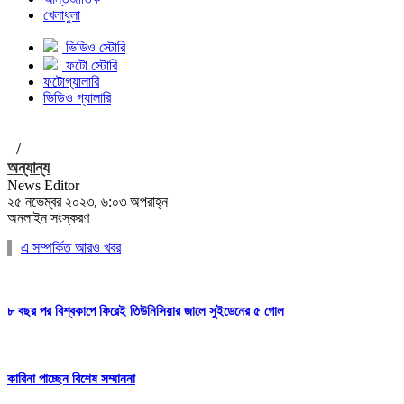
খেলাধুলা
ভিডিও স্টোরি
ফটো স্টোরি
ফটোগ্যালারি
ভিডিও গ্যালারি
/
অন্যান্য
News Editor
২৫ নভেম্বর ২০২৩, ৬:০৩ অপরাহ্ন
অনলাইন সংস্করণ
এ সম্পর্কিত আরও খবর
৮ বছর পর বিশ্বকাপে ফিরেই তিউনিসিয়ার জালে সুইডেনের ৫ গোল
কারিনা পাচ্ছেন বিশেষ সম্মাননা