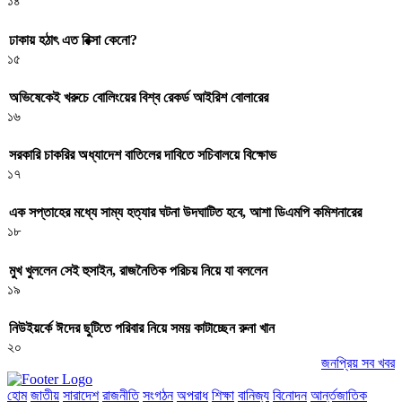
১৪
ঢাকায় হঠাৎ এত রিক্সা কেনো?
১৫
অভিষেকেই খরুচে বোলিংয়ের বিশ্ব রেকর্ড আইরিশ বোলারের
১৬
সরকারি চাকরির অধ্যাদেশ বাতিলের দাবিতে সচিবালয়ে বিক্ষোভ
১৭
এক সপ্তাহের মধ্যে সাম্য হত্যার ঘটনা উদঘাটিত হবে, আশা ডিএমপি কমিশনারের
১৮
মুখ খুললেন সেই হুসাইন, রাজনৈতিক পরিচয় নিয়ে যা বললেন
১৯
নিউইয়র্কে ঈদের ছুটিতে পরিবার নিয়ে সময় কাটাচ্ছেন রুনা খান
২০
জনপ্রিয় সব খবর
হোম
জাতীয়
সারাদেশ
রাজনীতি
সংগঠন
অপরাধ
শিক্ষা
বানিজ্য
বিনোদন
আর্ন্তজাতিক