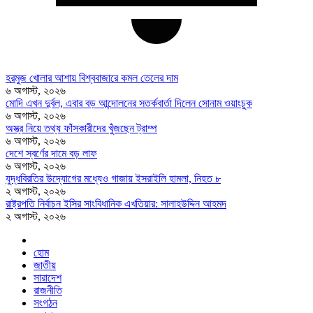
হরমুজ খোলার আশায় বিশ্ববাজারে কমল তেলের দাম
৬ অগাস্ট, ২০২৬
মোদি এখন দুর্বল, এবার বড় আন্দোলনের সতর্কবার্তা দিলেন সোনাম ওয়াংচুক
৬ অগাস্ট, ২০২৬
অস্ত্র নিয়ে তথ্য ফাঁসকারীদের খুঁজছেন ট্রাম্প
৬ অগাস্ট, ২০২৬
দেশে স্বর্ণের দামে বড় লাফ
৬ অগাস্ট, ২০২৬
যুদ্ধবিরতির উদ্যোগের মধ্যেও গাজায় ইসরাইলি হামলা, নিহত ৮
২ অগাস্ট, ২০২৬
রাষ্ট্রপতি নির্বাচন ইসির সাংবিধানিক এখতিয়ার: সালাহউদ্দিন আহমদ
২ অগাস্ট, ২০২৬
হোম
জাতীয়
সারাদেশ
রাজনীতি
সংগঠন