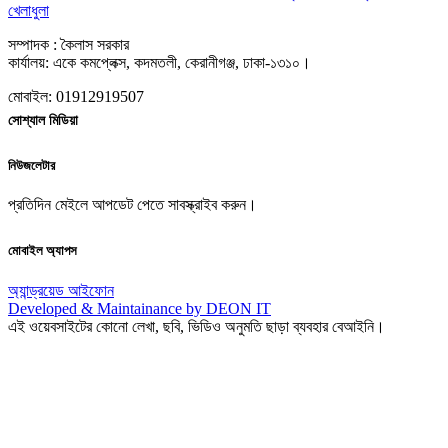
খেলাধুলা
সম্পাদক : কৈলাস সরকার
কার্যালয়: একে কমপ্লেক্স, কদমতলী, কেরানীগঞ্জ, ঢাকা-১৩১০।
মোবাইল: 01912919507
সোশ্যাল মিডিয়া
নিউজলেটার
প্রতিদিন মেইলে আপডেট পেতে সাবস্ক্রাইব করুন।
মোবাইল অ্যাপস
অ্যান্ড্রয়েড
আইফোন
Developed & Maintainance by DEON IT
এই ওয়েবসাইটের কোনো লেখা, ছবি, ভিডিও অনুমতি ছাড়া ব্যবহার বেআইনি।