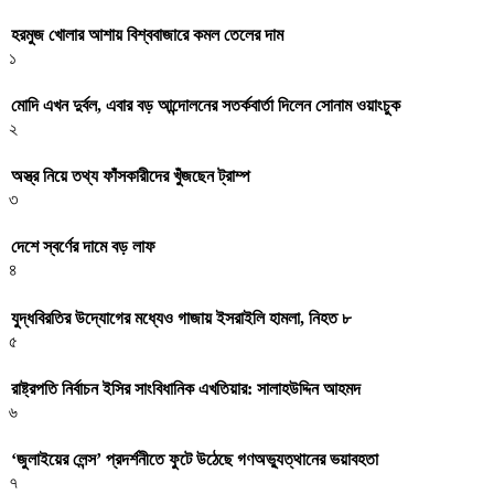
হরমুজ খোলার আশায় বিশ্ববাজারে কমল তেলের দাম
১
মোদি এখন দুর্বল, এবার বড় আন্দোলনের সতর্কবার্তা দিলেন সোনাম ওয়াংচুক
২
অস্ত্র নিয়ে তথ্য ফাঁসকারীদের খুঁজছেন ট্রাম্প
৩
দেশে স্বর্ণের দামে বড় লাফ
৪
যুদ্ধবিরতির উদ্যোগের মধ্যেও গাজায় ইসরাইলি হামলা, নিহত ৮
৫
রাষ্ট্রপতি নির্বাচন ইসির সাংবিধানিক এখতিয়ার: সালাহউদ্দিন আহমদ
৬
‘জুলাইয়ের লেন্স’ প্রদর্শনীতে ফুটে উঠেছে গণঅভ্যুত্থানের ভয়াবহতা
৭