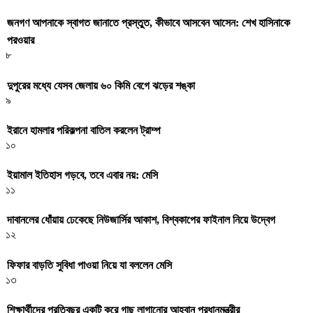
জনগণ আপনাকে স্বাগত জানাতে প্রস্তুত, কীভাবে আসবেন আসেন: শেখ হাসিনাকে
পরওয়ার
৮
দুপুরের মধ্যে যেসব জেলায় ৬০ কিমি বেগে ঝড়ের শঙ্কা
৯
ইরানে হামলার পরিকল্পনা বাতিল করলেন ট্রাম্প
১০
ইয়ামাল ইতিহাস গড়বে, তবে এবার নয়: মেসি
১১
দাবানলের ধোঁয়ায় ঢেকেছে নিউজার্সির আকাশ, বিশ্বকাপের ফাইনাল নিয়ে উদ্বেগ
১২
ফিফার বাড়তি সুবিধা পাওয়া নিয়ে যা বললেন মেসি
১৩
শিক্ষার্থীদের প্রতিবছর একটি করে গাছ লাগানোর আহ্বান প্রধানমন্ত্রীর