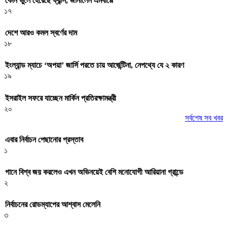
কোন ভুলে হেরেছে ফ্রান্স, জানালেন এমবাপ্পে
১৭
দেশে আরও কমল স্বর্ণের দাম
১৮
ইংল্যান্ড ম্যাচে ‘অপয়া’ জার্সি পরতে চায় আর্জেন্টিনা, নেপথ্যে যে ২ কারণ
১৯
ইসরাইল সফরে যাচ্ছেন মার্কিন প্রতিরক্ষামন্ত্রী
২০
সর্বশেষ সব খবর
এবার নির্বাচন পেছানোর প্রস্তাব
১
গানে বিশ্ব জয় করলেও এখন অভিনয়েই বেশি মনোযোগী আরিয়ানা গ্রান্ডে
২
নির্বাচনের রোডম্যাপের আশ্বাস মেলেনি
৩