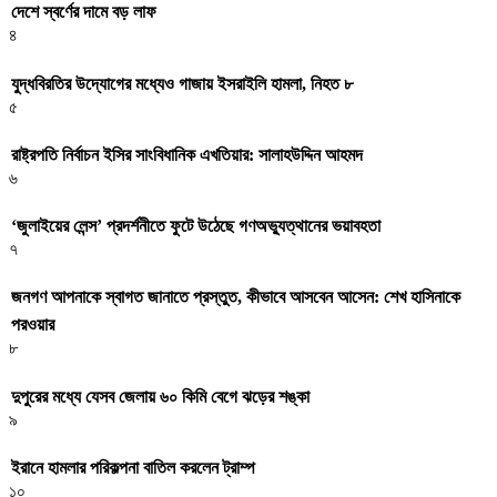
দেশে স্বর্ণের দামে বড় লাফ
৪
যুদ্ধবিরতির উদ্যোগের মধ্যেও গাজায় ইসরাইলি হামলা, নিহত ৮
৫
রাষ্ট্রপতি নির্বাচন ইসির সাংবিধানিক এখতিয়ার: সালাহউদ্দিন আহমদ
৬
‘জুলাইয়ের লেন্স’ প্রদর্শনীতে ফুটে উঠেছে গণঅভ্যুত্থানের ভয়াবহতা
৭
জনগণ আপনাকে স্বাগত জানাতে প্রস্তুত, কীভাবে আসবেন আসেন: শেখ হাসিনাকে
পরওয়ার
৮
দুপুরের মধ্যে যেসব জেলায় ৬০ কিমি বেগে ঝড়ের শঙ্কা
৯
ইরানে হামলার পরিকল্পনা বাতিল করলেন ট্রাম্প
১০