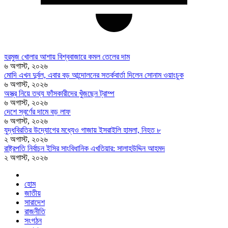
হরমুজ খোলার আশায় বিশ্ববাজারে কমল তেলের দাম
৬ অগাস্ট, ২০২৬
মোদি এখন দুর্বল, এবার বড় আন্দোলনের সতর্কবার্তা দিলেন সোনাম ওয়াংচুক
৬ অগাস্ট, ২০২৬
অস্ত্র নিয়ে তথ্য ফাঁসকারীদের খুঁজছেন ট্রাম্প
৬ অগাস্ট, ২০২৬
দেশে স্বর্ণের দামে বড় লাফ
৬ অগাস্ট, ২০২৬
যুদ্ধবিরতির উদ্যোগের মধ্যেও গাজায় ইসরাইলি হামলা, নিহত ৮
২ অগাস্ট, ২০২৬
রাষ্ট্রপতি নির্বাচন ইসির সাংবিধানিক এখতিয়ার: সালাহউদ্দিন আহমদ
২ অগাস্ট, ২০২৬
হোম
জাতীয়
সারাদেশ
রাজনীতি
সংগঠন