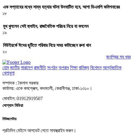
এক সপ্তাহের মধ্যে সাম্য হত্যার ঘটনা উদঘাটিত হবে, আশা ডিএমপি কমিশনারের
১৮
মুখ খুললেন সেই হুসাইন, রাজনৈতিক পরিচয় নিয়ে যা বললেন
১৯
নিউইয়র্কে ঈদের ছুটিতে পরিবার নিয়ে সময় কাটাচ্ছেন রুনা খান
২০
জনপ্রিয় সব খবর
হোম
জাতীয়
সারাদেশ
রাজনীতি
সংগঠন
অপরাধ
শিক্ষা
বানিজ্য
বিনোদন
আর্ন্তজাতিক
খেলাধুলা
সম্পাদক : কৈলাস সরকার
কার্যালয়: একে কমপ্লেক্স, কদমতলী, কেরানীগঞ্জ, ঢাকা-১৩১০।
মোবাইল: 01912919507
সোশ্যাল মিডিয়া
নিউজলেটার
প্রতিদিন মেইলে আপডেট পেতে সাবস্ক্রাইব করুন।