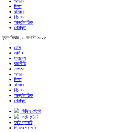
অপরাধ
শিক্ষা
বানিজ্য
বিনোদন
আর্ন্তজাতিক
খেলাধুলা
বৃহস্পতিবার , ৬ অগাস্ট ২০২৬
হোম
জাতীয়
সারাদেশ
রাজনীতি
সংগঠন
অপরাধ
শিক্ষা
বানিজ্য
বিনোদন
আর্ন্তজাতিক
খেলাধুলা
ভিডিও স্টোরি
ফটো স্টোরি
ফটোগ্যালারি
ভিডিও গ্যালারি