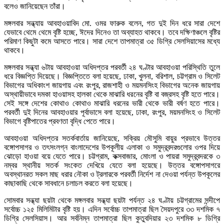
বলেও জানিয়েছেন তাঁরা।
মঙ্গলবার সন্ধ্যায় আবহাওয়াবিদ মো. ওমর ফারুক বলেন, গত দুই দিন ধরে সারা দেশে
যেভাবে থেমে থেমে বৃষ্টি হচ্ছে, ঈদের দিনেও তা অব্যাহত থাকবে। তবে দক্ষিণাঞ্চলে বৃষ্টির
পরিমাণ কিছুটা কমে আসতে পারে। সারা দেশে তাপমাত্রা ৩৫ ডিগ্রি সেলসিয়াসের মধ্যে
থাকবে।
মঙ্গলবার সন্ধ্যা ৬টায় আবহাওয়া অধিদপ্তর পরবর্তী ২৪ ঘণ্টার আবহাওয়া পরিস্থিতি তুলে
ধরে বিজ্ঞপ্তি দিয়েছে। বিজ্ঞপ্তিতে বলা হয়েছে, ঢাকা, খুলনা, বরিশাল, চট্টগ্রাম ও সিলেট
বিভাগের অধিকাংশ জায়গায় এবং রংপুর, রাজশাহী ও ময়মনসিংহ বিভাগের অনেক জায়গায়
অস্থায়ীভাবে দমকা হাওয়াসহ হালকা থেকে মাঝারি ধরনের বৃষ্টি বা বজ্রসহ বৃষ্টি হতে পারে।
সেই সঙ্গে দেশের কোথাও কোথাও মাঝারি ধরনের ভারী থেকে ভারী বর্ষণ হতে পারে।
পরবর্তী দুই দিনের আবহাওয়ার পূর্বাভাসে বলা হয়েছে, ঢাকা, রংপুর, ময়মনসিংহ ও সিলেট
বিভাগে বৃষ্টিপাতের প্রবণতা বৃদ্ধি পেতে পারে।
আবহাওয়া অধিদপ্তর সতর্কবার্তায় জানিয়েছে, সক্রিয় মৌসুমি বায়ুর প্রভাবে উত্তর
বঙ্গোপসাগর ও তৎসংলগ্ন বাংলাদেশের উপকূলীয় এলাকা ও সমুদ্রবন্দরগুলোর ওপর দিয়ে
ঝোড়ো হাওয়া বয়ে যেতে পারে। চট্টগ্রাম, কক্সবাজার, মোংলা ও পায়রা সমুদ্রবন্দরকে ৩
নম্বর স্থানীয় সতর্ক সংকেত দেখিয়ে যেতে বলা হয়েছে। উত্তর বঙ্গোপসাগরে
অবস্থানরত সকল মাছ ধরার নৌকা ও ট্রলারকে পরবর্তী নির্দেশ না দেওয়া পর্যন্ত উপকূলের
কাছাকাছি থেকে সাবধানে চলাচল করতে বলা হয়েছে।
সোমবার সন্ধ্যা ছয়টা থেকে মঙ্গলবার সন্ধ্যা ছয়টা পর্যন্ত ২৪ ঘণ্টায় চট্টগ্রামের সন্দীপে
সর্বোচ্চ ১২৫ মিলিমিটার বৃষ্টি হয়। এদিন সর্বোচ্চ তাপমাত্রা ছিল সৈয়দপুরে ৩৩ দশমিক ৭
ডিগ্রি সেলসিয়াস। আর সর্বনিম্ন তাপমাত্রা ছিল কুতুবদিয়ার ২৩ দশমিক ৮ ডিগ্রি