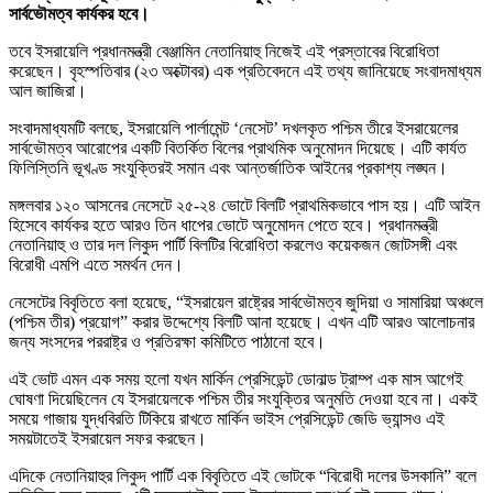
সার্বভৌমত্ব কার্যকর হবে।
তবে ইসরায়েলি প্রধানমন্ত্রী বেঞ্জামিন নেতানিয়াহু নিজেই এই প্রস্তাবের বিরোধিতা
করেছেন। বৃহস্পতিবার (২৩ অক্টোবর) এক প্রতিবেদনে এই তথ্য জানিয়েছে সংবাদমাধ্যম
আল জাজিরা।
সংবাদমাধ্যমটি বলছে, ইসরায়েলি পার্লামেন্ট ‘নেসেট’ দখলকৃত পশ্চিম তীরে ইসরায়েলের
সার্বভৌমত্ব আরোপের একটি বিতর্কিত বিলের প্রাথমিক অনুমোদন দিয়েছে। এটি কার্যত
ফিলিস্তিনি ভূখণ্ড সংযুক্তিরই সমান এবং আন্তর্জাতিক আইনের প্রকাশ্য লঙ্ঘন।
মঙ্গলবার ১২০ আসনের নেসেটে ২৫-২৪ ভোটে বিলটি প্রাথমিকভাবে পাস হয়। এটি আইন
হিসেবে কার্যকর হতে আরও তিন ধাপের ভোটে অনুমোদন পেতে হবে। প্রধানমন্ত্রী
নেতানিয়াহু ও তার দল লিকুদ পার্টি বিলটির বিরোধিতা করলেও কয়েকজন জোটসঙ্গী এবং
বিরোধী এমপি এতে সমর্থন দেন।
নেসেটের বিবৃতিতে বলা হয়েছে, “ইসরায়েল রাষ্ট্রের সার্বভৌমত্ব জুদিয়া ও সামারিয়া অঞ্চলে
(পশ্চিম তীর) প্রয়োগ” করার উদ্দেশ্যে বিলটি আনা হয়েছে। এখন এটি আরও আলোচনার
জন্য সংসদের পররাষ্ট্র ও প্রতিরক্ষা কমিটিতে পাঠানো হবে।
এই ভোট এমন এক সময় হলো যখন মার্কিন প্রেসিডেন্ট ডোনাল্ড ট্রাম্প এক মাস আগেই
ঘোষণা দিয়েছিলেন যে ইসরায়েলকে পশ্চিম তীর সংযুক্তির অনুমতি দেওয়া হবে না। একই
সময়ে গাজায় যুদ্ধবিরতি টিকিয়ে রাখতে মার্কিন ভাইস প্রেসিডেন্ট জেডি ভ্যান্সও এই
সময়টাতেই ইসরায়েল সফর করছেন।
এদিকে নেতানিয়াহুর লিকুদ পার্টি এক বিবৃতিতে এই ভোটকে “বিরোধী দলের উসকানি” বলে