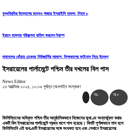
যুদ্ধবিরতির উদ্যোগের মধ্যেও গাজায় ইসরাইলি হামলা, নিহত ৮
ইরানে হামলার পরিকল্পনা বাতিল করলেন ট্রাম্প
দাবানলের ধোঁয়ায় ঢেকেছে নিউজার্সির আকাশ, বিশ্বকাপের ফাইনাল নিয়ে উদ্বেগ
ইসরায়েলের পার্লামেন্টে পশ্চিম তীর দখলের বিল পাস
News Editor
২৩ অক্টোবর ২০২৫, ১০:০৯ পূর্বাহ্ন
|
অনলাইন সংস্করণ
অ-
অ+
ফিলিস্তিনের অধিকৃত পশ্চিম তীর আনুষ্ঠানিকভাবে নিজেদের ভূখণ্ডে অন্তর্ভুক্ত করার
একটি বিল ইসরায়েলের পার্লামেন্টে প্রথম ধাপে পাস হয়েছে। বিলটি পূর্ণাঙ্গভাবে পাস হলে
ফিলিস্তিনি এই ভূখণ্ডটি ইসরায়েলের সঙ্গে সংযুক্ত হবে এবং সেখানে ইসরায়েলের