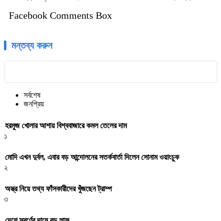
Facebook Comments Box
মন্তব্য করুন
সর্বশেষ
জনপ্রিয়
হরমুজ খোলার আশায় বিশ্ববাজারে কমল তেলের দাম
১
মোদি এখন দুর্বল, এবার বড় আন্দোলনের সতর্কবার্তা দিলেন সোনাম ওয়াংচুক
২
অস্ত্র নিয়ে তথ্য ফাঁসকারীদের খুঁজছেন ট্রাম্প
৩
দেশে স্বর্ণের দামে বড় লাফ