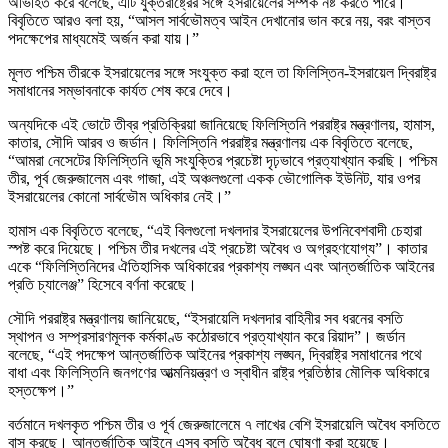
অভিহিত করে বলেছে, এটি যুক্তরাষ্ট্রের সঙ্গে ইসরায়েলের সম্পর্ক নষ্ট করতে পারে।
বিবৃতিতে আরও বলা হয়, “আসল সার্বভৌমত্ব আইন দেখানোর ভান করে নয়, বরং বাস্তব
পদক্ষেপের মাধ্যমেই অর্জন করা যায়।”
মূলত পশ্চিম তীরকে ইসরায়েলের সঙ্গে সংযুক্ত করা হলে তা ফিলিস্তিন-ইসরায়েল দ্বিরাষ্ট্র
সমাধানের সম্ভাবনাকে কার্যত শেষ করে দেবে।
অন্যদিকে এই ভোটে তীব্র প্রতিক্রিয়া জানিয়েছে ফিলিস্তিনি পররাষ্ট্র মন্ত্রণালয়, হামাস,
কাতার, সৌদি আরব ও জর্ডান। ফিলিস্তিনি পররাষ্ট্র মন্ত্রণালয় এক বিবৃতিতে বলেছে,
“আমরা নেসেটের ফিলিস্তিনি ভূমি সংযুক্তির প্রচেষ্টা দৃঢ়ভাবে প্রত্যাখ্যান করছি। পশ্চিম
তীর, পূর্ব জেরুজালেম এবং গাজা, এই অঞ্চলগুলো একক ভৌগোলিক ইউনিট, যার ওপর
ইসরায়েলের কোনো সার্বভৌম অধিকার নেই।”
হামাস এক বিবৃতিতে বলেছে, “এই বিলগুলো দখলদার ইসরায়েলের উপনিবেশবাদী চেহারা
স্পষ্ট করে দিয়েছে। পশ্চিম তীর দখলের এই প্রচেষ্টা অবৈধ ও অগ্রহণযোগ্য”। কাতার
একে “ফিলিস্তিনিদের ঐতিহাসিক অধিকারের প্রকাশ্য লঙ্ঘন এবং আন্তর্জাতিক আইনের
প্রতি চ্যালেঞ্জ” হিসেবে বর্ণনা করেছে।
সৌদি পররাষ্ট্র মন্ত্রণালয় জানিয়েছে, “ইসরায়েলি দখলদার বাহিনীর সব ধরনের বসতি
স্থাপন ও সম্প্রসারণমূলক কর্মকাণ্ড কঠোরভাবে প্রত্যাখ্যান করে রিয়াদ”। জর্ডান
বলেছে, “এই পদক্ষেপ আন্তর্জাতিক আইনের প্রকাশ্য লঙ্ঘন, দ্বিরাষ্ট্র সমাধানের পথে
বাধা এবং ফিলিস্তিনি জনগণের আত্মনিয়ন্ত্রণ ও স্বাধীন রাষ্ট্র প্রতিষ্ঠার মৌলিক অধিকারে
হস্তক্ষেপ।”
বর্তমানে দখলকৃত পশ্চিম তীর ও পূর্ব জেরুজালেমে ৭ লাখের বেশি ইসরায়েলি অবৈধ বসতিতে
বাস করছে। আন্তর্জাতিক আইনে এসব বসতি অবৈধ বলে ঘোষণা করা হয়েছে।