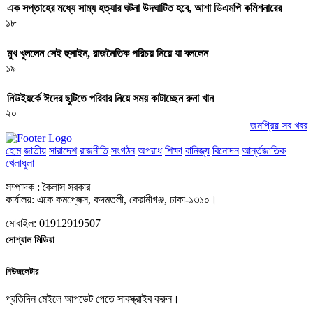
এক সপ্তাহের মধ্যে সাম্য হত্যার ঘটনা উদঘাটিত হবে, আশা ডিএমপি কমিশনারের
১৮
মুখ খুললেন সেই হুসাইন, রাজনৈতিক পরিচয় নিয়ে যা বললেন
১৯
নিউইয়র্কে ঈদের ছুটিতে পরিবার নিয়ে সময় কাটাচ্ছেন রুনা খান
২০
জনপ্রিয় সব খবর
হোম
জাতীয়
সারাদেশ
রাজনীতি
সংগঠন
অপরাধ
শিক্ষা
বানিজ্য
বিনোদন
আর্ন্তজাতিক
খেলাধুলা
সম্পাদক : কৈলাস সরকার
কার্যালয়: একে কমপ্লেক্স, কদমতলী, কেরানীগঞ্জ, ঢাকা-১৩১০।
মোবাইল: 01912919507
সোশ্যাল মিডিয়া
নিউজলেটার
প্রতিদিন মেইলে আপডেট পেতে সাবস্ক্রাইব করুন।