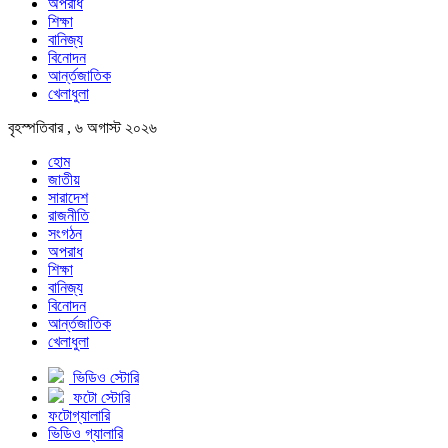
অপরাধ
শিক্ষা
বানিজ্য
বিনোদন
আর্ন্তজাতিক
খেলাধুলা
বৃহস্পতিবার , ৬ অগাস্ট ২০২৬
হোম
জাতীয়
সারাদেশ
রাজনীতি
সংগঠন
অপরাধ
শিক্ষা
বানিজ্য
বিনোদন
আর্ন্তজাতিক
খেলাধুলা
ভিডিও স্টোরি
ফটো স্টোরি
ফটোগ্যালারি
ভিডিও গ্যালারি