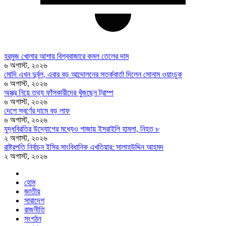
হরমুজ খোলার আশায় বিশ্ববাজারে কমল তেলের দাম
৬ অগাস্ট, ২০২৬
মোদি এখন দুর্বল, এবার বড় আন্দোলনের সতর্কবার্তা দিলেন সোনাম ওয়াংচুক
৬ অগাস্ট, ২০২৬
অস্ত্র নিয়ে তথ্য ফাঁসকারীদের খুঁজছেন ট্রাম্প
৬ অগাস্ট, ২০২৬
দেশে স্বর্ণের দামে বড় লাফ
৬ অগাস্ট, ২০২৬
যুদ্ধবিরতির উদ্যোগের মধ্যেও গাজায় ইসরাইলি হামলা, নিহত ৮
২ অগাস্ট, ২০২৬
রাষ্ট্রপতি নির্বাচন ইসির সাংবিধানিক এখতিয়ার: সালাহউদ্দিন আহমদ
২ অগাস্ট, ২০২৬
হোম
জাতীয়
সারাদেশ
রাজনীতি
সংগঠন