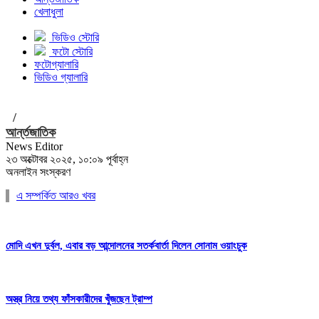
খেলাধুলা
ভিডিও স্টোরি
ফটো স্টোরি
ফটোগ্যালারি
ভিডিও গ্যালারি
/
আর্ন্তজাতিক
News Editor
২৩ অক্টোবর ২০২৫, ১০:০৯ পূর্বাহ্ন
অনলাইন সংস্করণ
এ সম্পর্কিত আরও খবর
মোদি এখন দুর্বল, এবার বড় আন্দোলনের সতর্কবার্তা দিলেন সোনাম ওয়াংচুক
অস্ত্র নিয়ে তথ্য ফাঁসকারীদের খুঁজছেন ট্রাম্প