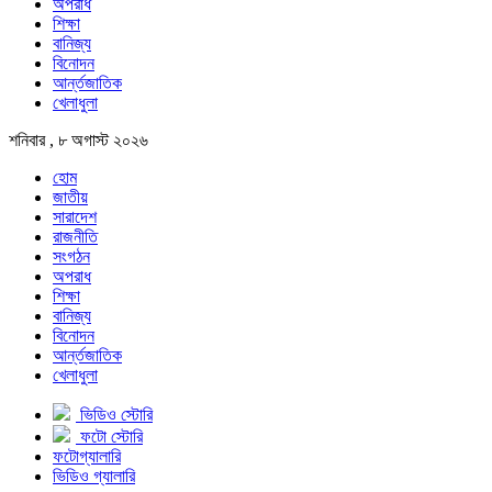
অপরাধ
শিক্ষা
বানিজ্য
বিনোদন
আর্ন্তজাতিক
খেলাধুলা
শনিবার , ৮ অগাস্ট ২০২৬
হোম
জাতীয়
সারাদেশ
রাজনীতি
সংগঠন
অপরাধ
শিক্ষা
বানিজ্য
বিনোদন
আর্ন্তজাতিক
খেলাধুলা
ভিডিও স্টোরি
ফটো স্টোরি
ফটোগ্যালারি
ভিডিও গ্যালারি