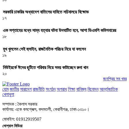
সরকারি চাকরির অধ্যাদেশ বাতিলের দাবিতে সচিবালয়ে বিক্ষোভ
১৭
এক সপ্তাহের মধ্যে সাম্য হত্যার ঘটনা উদঘাটিত হবে, আশা ডিএমপি কমিশনারের
১৮
মুখ খুললেন সেই হুসাইন, রাজনৈতিক পরিচয় নিয়ে যা বললেন
১৯
নিউইয়র্কে ঈদের ছুটিতে পরিবার নিয়ে সময় কাটাচ্ছেন রুনা খান
২০
জনপ্রিয় সব খবর
হোম
জাতীয়
সারাদেশ
রাজনীতি
সংগঠন
অপরাধ
শিক্ষা
বানিজ্য
বিনোদন
আর্ন্তজাতিক
খেলাধুলা
সম্পাদক : কৈলাস সরকার
কার্যালয়: একে কমপ্লেক্স, কদমতলী, কেরানীগঞ্জ, ঢাকা-১৩১০।
মোবাইল: 01912919507
সোশ্যাল মিডিয়া