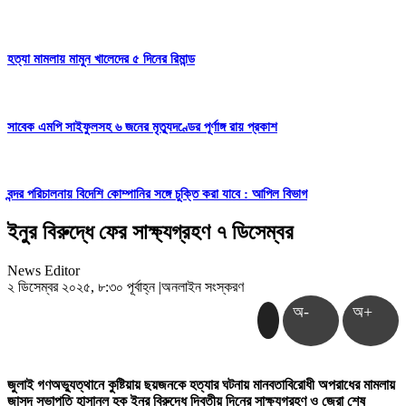
হত্যা মামলায় মামুন খালেদের ৫ দিনের রিমান্ড
সাবেক এমপি সাইফুলসহ ৬ জনের মৃত্যুদণ্ডের পূর্ণাঙ্গ রায় প্রকাশ
বন্দর পরিচালনায় বিদেশি কোম্পানির সঙ্গে চুক্তি করা যাবে : আপিল বিভাগ
ইনুর বিরুদ্ধে ফের সাক্ষ্যগ্রহণ ৭ ডিসেম্বর
News Editor
২ ডিসেম্বর ২০২৫, ৮:৩০ পূর্বাহ্ন
|
অনলাইন সংস্করণ
অ-
অ+
জুলাই গণঅভ্যুত্থানে কুষ্টিয়ায় ছয়জনকে হত্যার ঘটনায় মানবতাবিরোধী অপরাধের মামলায়
জাসদ সভাপতি হাসানুল হক ইনুর বিরুদ্ধে দ্বিতীয় দিনের সাক্ষ্যগ্রহণ ও জেরা শেষ