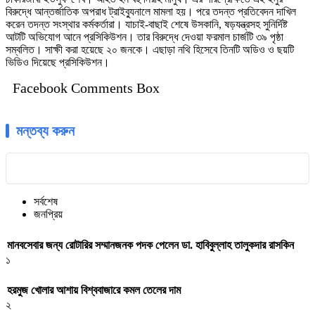
বিরুদ্ধে আন্তর্জাতিক অপরাধ ট্রাইব্যুনালে মামলা হয়। পরে তদন্ত প্রতিবেদন দাখিল
করেন তদন্ত সংস্থার কর্মকর্তারা। যাচাই-বাছাই শেষে উসকানি, ষড়যন্ত্রসহ সুনির্দিষ্ট
আটটি অভিযোগ আনে প্রসিকিউশন। তার বিরুদ্ধে দেওয়া ফরমাল চার্জটি ৩৯ পৃষ্ঠা
সম্বলিত। সাক্ষী করা হয়েছে ২০ জনকে। এছাড়া নথি হিসেবে তিনটি অডিও ও ছয়টি
ভিডিও দিয়েছে প্রসিকিউশন।
Facebook Comments Box
মন্তব্য করুন
সর্বশেষ
জনপ্রিয়
মানবসেবার জন্য রোটারির সম্মানজনক পদক পেলেন ডা. হাবিবুল্লাহ তালুকদার রাসকিন
১
হরমুজ খোলার আশায় বিশ্ববাজারে কমল তেলের দাম
২