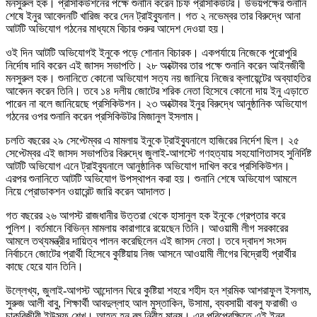
মনসুরুল হক। প্রসিকিউশনের পক্ষে শুনানি করেন চিফ প্রসিকিউটর। উভয়পক্ষের শুনানি
শেষে ইনুর আবেদনটি খারিজ করে দেন ট্রাইব্যুনাল। গত ২ নভেম্বর তার বিরুদ্ধে আনা
আটটি অভিযোগ গঠনের মাধ্যমে বিচার শুরুর আদেশ দেওয়া হয়।
ওই দিন আটটি অভিযোগই ইনুকে পড়ে শোনান বিচারক। একপর্যায়ে নিজেকে পুরোপুরি
নির্দোষ দাবি করেন এই জাসদ সভাপতি। ২৮ অক্টোবর তার পক্ষে শুনানি করেন আইনজীবী
মনসুরুল হক। শুনানিতে কোনো অভিযোগ সত্য নয় জানিয়ে নিজের ক্লায়েন্টের অব্যাহতির
আবেদন করেন তিনি। তবে ১৪ দলীয় জোটের শরিক নেতা হিসেবে কোনো দায় ইনু এড়াতে
পারেন না বলে জানিয়েছে প্রসিকিউশন। ২৩ অক্টোবর ইনুর বিরুদ্ধে আনুষ্ঠানিক অভিযোগ
গঠনের ওপর শুনানি করেন প্রসিকিউটর মিজানুল ইসলাম।
চলতি বছরের ২৯ সেপ্টেম্বর এ মামলায় ইনুকে ট্রাইব্যুনালে হাজিরের নির্দেশ ছিল। ২৫
সেপ্টেম্বর এই জাসদ সভাপতির বিরুদ্ধে জুলাই-আগস্টে গণহত্যায় সহযোগিতাসহ সুনির্দিষ্ট
আটটি অভিযোগ এনে ট্রাইব্যুনালে আনুষ্ঠানিক অভিযোগ দাখিল করে প্রসিকিউশন।
এরপর শুনানিতে আটটি অভিযোগ উপস্থাপন করা হয়। শুনানি শেষে অভিযোগ আমলে
নিয়ে প্রোডাকশন ওয়ারেন্ট জারি করেন আদালত।
গত বছরের ২৬ আগস্ট রাজধানীর উত্তরা থেকে হাসানুল হক ইনুকে গ্রেপ্তার করে
পুলিশ। বর্তমানে বিভিন্ন মামলায় কারাগারে রয়েছেন তিনি। আওয়ামী লীগ সরকারের
আমলে তথ্যমন্ত্রীর দায়িত্ব পালন করেছিলেন এই জাসদ নেতা। তবে দ্বাদশ সংসদ
নির্বাচনে জোটের প্রার্থী হিসেবে কুষ্টিয়ায় নিজ আসনে আওয়ামী লীগের বিদ্রোহী প্রার্থীর
কাছে হেরে যান তিনি।
উল্লেখ্য, জুলাই-আগস্ট আন্দোলন ঘিরে কুষ্টিয়া শহরে শহীদ হন শ্রমিক আশরাফুল ইসলাম,
সুরুজ আলী বাবু, শিক্ষার্থী আবদুল্লাহ আল মুস্তাকিন, উসামা, ব্যবসায়ী বাবলু ফরাজী ও
চাকরিজীবী ইউসুফ শেখ। আহত হন বহু নিরীহ মানুষ। এর পরিপ্রেক্ষিতে এই ইনুর