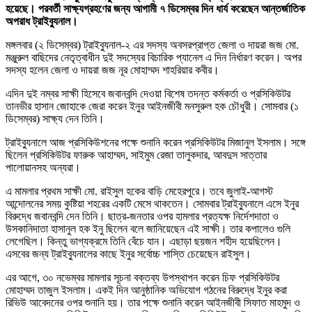
হয়েছে। পরবর্তী সাক্ষ্যগ্রহণের জন্য আগামী ৭ ডিসেম্বর দিন ধার্য করেছেন আন্তর্জাতিক
অপরাধ ট্রাইব্যুনাল।
মঙ্গলবার (২ ডিসেম্বর) ট্রাইব্যুনাল-২ এর সদস্য অবসরপ্রাপ্ত জেলা ও দায়রা জজ মো.
মঞ্জুরুল বাছিদের নেতৃত্বাধীন দুই সদস্যের বিচারিক প্যানেল এ দিন নির্ধারণ করেন। অপর
সদস্য হলেন জেলা ও দায়রা জজ নূর মোহাম্মদ শাহরিয়ার কবীর।
এদিন দুই নম্বর সাক্ষী হিসেবে জবানবন্দি দেওয়া বিশেষ তদন্ত কর্মকর্তা ও প্রসিকিউটর
তানভীর হাসান জোহাকে জেরা করেন ইনুর আইনজীবী মনসুরুল হক চৌধুরী। সোমবার (১
ডিসেম্বর) সাক্ষ্য দেন তিনি।
ট্রাইব্যুনালে আজ প্রসিকিউশনের পক্ষে শুনানি করেন প্রসিকিউটর মিজানুল ইসলাম। সঙ্গে
ছিলেন প্রসিকিউটর ফারুক আহাম্মদ, সাইমুম রেজা তালুকদার, আবদুস সাত্তার
পালোয়ানসহ অন্যরা।
এ মামলার প্রথম সাক্ষী মো. রাইসুল হকের বাড়ি মেহেরপুরে। তবে জুলাই-আগস্ট
আন্দোলনের সময় কুষ্টিয়া শহরের একটি মেসে থাকতেন। সোমবার ট্রাইব্যুনালে এসে ইনুর
বিরুদ্ধে জবানবন্দি দেন তিনি। ছাত্র-জনতার ওপর হামলার প্রত্যক্ষ নির্দেশদাতা ও
উসকানিদাতা হাসানুল হক ইনু ছিলেন বলে জানিয়েছেন এই সাক্ষী। তার কপালেও গুলি
লেগেছিল। কিন্তু ভাগ্যক্রমে তিনি বেঁচে যান। এছাড়া ছয়জন শহীদ হয়েছিলেন।
এসবের জন্য ট্রাইব্যুনালের কাছে ইনুর সর্বোচ্চ শাস্তি চেয়েছেন রাইসুল।
এর আগে, ৩০ নভেম্বর মামলার সূচনা বক্তব্য উপস্থাপন করেন চিফ প্রসিকিউটর
মোহাম্মদ তাজুল ইসলাম। একই দিন আনুষ্ঠানিক অভিযোগ গঠনের বিরুদ্ধে ইনুর করা
রিভিউ আবেদনের ওপর শুনানি হয়। তার পক্ষে শুনানি করেন আইনজীবী সিফাত মাহমুদ ও