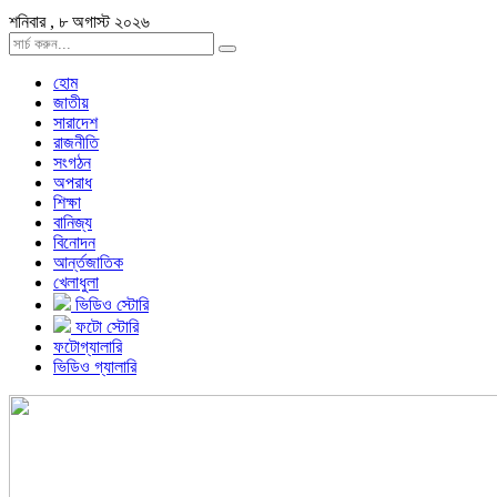
শনিবার , ৮ অগাস্ট ২০২৬
হোম
জাতীয়
সারাদেশ
রাজনীতি
সংগঠন
অপরাধ
শিক্ষা
বানিজ্য
বিনোদন
আর্ন্তজাতিক
খেলাধুলা
ভিডিও স্টোরি
ফটো স্টোরি
ফটোগ্যালারি
ভিডিও গ্যালারি