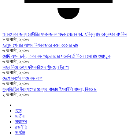
মানবসেবার জন্য রোটারির সম্মানজনক পদক পেলেন ডা. হাবিবুল্লাহ তালুকদার রাসকিন
৮ অগাস্ট, ২০২৬
হরমুজ খোলার আশায় বিশ্ববাজারে কমল তেলের দাম
৬ অগাস্ট, ২০২৬
মোদি এখন দুর্বল, এবার বড় আন্দোলনের সতর্কবার্তা দিলেন সোনাম ওয়াংচুক
৬ অগাস্ট, ২০২৬
অস্ত্র নিয়ে তথ্য ফাঁসকারীদের খুঁজছেন ট্রাম্প
৬ অগাস্ট, ২০২৬
দেশে স্বর্ণের দামে বড় লাফ
৬ অগাস্ট, ২০২৬
যুদ্ধবিরতির উদ্যোগের মধ্যেও গাজায় ইসরাইলি হামলা, নিহত ৮
২ অগাস্ট, ২০২৬
হোম
জাতীয়
সারাদেশ
রাজনীতি
সংগঠন