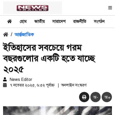
হোম
জাতীয়
সারাদেশ
রাজনীতি
সংগঠন
অ
/
আর্ন্তজাতিক
ইতিহাসের সবচেয়ে গরম
বছরগুলোর একটি হতে যাচ্ছে
২০২৫
News Editor
৭ নভেম্বর ২০২৫, ৬:৫২ পূর্বাহ্ন
|
অনলাইন সংস্করণ
অ-
অ+