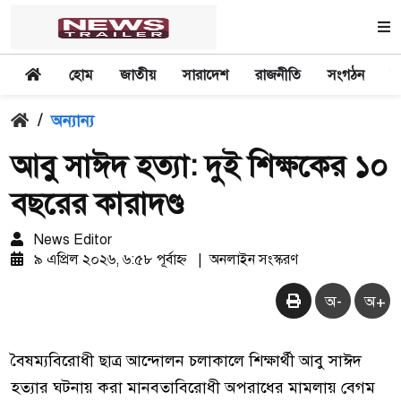
হোম
জাতীয়
সারাদেশ
রাজনীতি
সংগঠন
অ
/
অন্যান্য
আবু সাঈদ হত্যা: দুই শিক্ষকের ১০
বছরের কারাদণ্ড
News Editor
৯ এপ্রিল ২০২৬, ৬:৫৮ পূর্বাহ্ন
|
অনলাইন সংস্করণ
অ-
অ+
বৈষম্যবিরোধী ছাত্র আন্দোলন চলাকালে শিক্ষার্থী আবু সাঈদ
হত্যার ঘটনায় করা মানবতাবিরোধী অপরাধের মামলায় বেগম