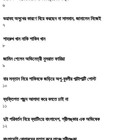
৬
ভয়াবহ অসুখের কারণে বিয়ে করছেন না সালমান, জানালেন নিজেই
৭
শাহরুখ খান নাকি শাকিব খান
৮
জামিন পেলেন অভিনেত্রী নুসরাত ফারিয়া
৯
বার সন্তান নিয়ে শাকিবকে জড়িয়ে অপু-বুবলীর পাল্টাপাল্টি পোস্ট
১০
ব্যক্তিগত পছন্দ আলাদা করে বলতে চাই না
১১
দুই পরিবর্তন নিয়ে ব্যাটিংয়ে বাংলাদেশ, শ্রীলঙ্কার এক অভিষেক
১২
বাংলাদেশি বোলারদের হতাশ করে লাঞ্চে শ্রীলঙ্কা