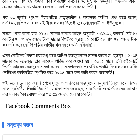
কোটি ৪৬ লাখ ৭৬ হাজার টাকা পরিশোধ করলেন ড. মুহাম্মদ ইউনূস। মঙ্গলবার একটি
চেকের মাধ্যমে সাউথইস্ট ব্যাংকে এ অর্থ প্রদান করেন তিনি।
গত ২৩ জুলাই প্রধান বিচারপতির নেতৃত্বাধীন ৪ সদস্যের আপিল বেঞ্চ রায়ে বলেন,
এনবিআরের পাওনা বাবদ ওই টাকা দানকর দিতেই হবে নোবেলজয়ী ড. ইউনূসকে।
মামলা থেকে জানা যায়, ১৯৯০ সালের দানকর আইন অনুযায়ী ২০১১-১২ করবর্ষে মোট ৬১
কোটি ৫৭ লাখ ৬৯ হাজার টাকা দানের বিপরীতে প্রায় ১২ কোটি ২৮ লাখ ৭৪ হাজার টাকা
কর দাবি করে নোটিশ পাঠায় জাতীয় রাজস্ব বোর্ড (এনবিআর)।
এসব নোটিশের বৈধতা চ্যালেঞ্জ করে আপিল ট্রাইব্যুনালে মামলা করেন ড. ইউনূস। ২০১৪
সালের ২০ নভেম্বর তার আবেদন খারিজ করে দেওয়া হয়। ২০১৫ সালে তিনি হাইকোর্টে
তিনটি আয়কর রেফারেন্স মামলা করেন। মামলাগুলোর প্রাথমিক শুনানি নিয়ে দানকর দাবির
নোটিশের কার্যকারিতা স্থগিত করে ২০১৫ সালে রুল জারি করেন হাইকোর্ট।
ওই রুলের চূড়ান্ত শুনানি শেষে মৃত্যু ও পরিবারের সদস্যদের কল্যাণ চিন্তা করে নিজের
নামে প্রতিষ্ঠিত তিনটি ট্রাস্টে যে টাকা দান করেছেন, তার বিপরীতে এনবিআরের আরোপ
করা দানকর বৈধ ঘোষণা করে গত ৩১ মে রায় দেন হাইকোর্ট।
Facebook Comments Box
মন্তব্য করুন