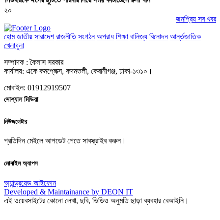
২০
জনপ্রিয় সব খবর
হোম
জাতীয়
সারাদেশ
রাজনীতি
সংগঠন
অপরাধ
শিক্ষা
বানিজ্য
বিনোদন
আর্ন্তজাতিক
খেলাধুলা
সম্পাদক : কৈলাস সরকার
কার্যালয়: একে কমপ্লেক্স, কদমতলী, কেরানীগঞ্জ, ঢাকা-১৩১০।
মোবাইল: 01912919507
সোশ্যাল মিডিয়া
নিউজলেটার
প্রতিদিন মেইলে আপডেট পেতে সাবস্ক্রাইব করুন।
মোবাইল অ্যাপস
অ্যান্ড্রয়েড
আইফোন
Developed & Maintainance by DEON IT
এই ওয়েবসাইটের কোনো লেখা, ছবি, ভিডিও অনুমতি ছাড়া ব্যবহার বেআইনি।