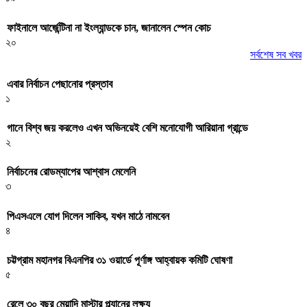
ফাইনালে আর্জেন্টিনা না ইংল্যান্ডকে চান, জানালেন স্পেন কোচ
২০
সর্বশেষ সব খবর
এবার নির্বাচন পেছানোর প্রস্তাব
১
গানে বিশ্ব জয় করলেও এখন অভিনয়েই বেশি মনোযোগী আরিয়ানা গ্রান্ডে
২
নির্বাচনের রোডম্যাপের আশ্বাস মেলেনি
৩
পিএসএলে যোগ দিলেন সাকিব, যখন মাঠে নামবেন
৪
চট্টগ্রাম মহানগর বিএনপির ৩১ ওয়ার্ডে পূর্ণাঙ্গ আহ্বায়ক কমিটি ঘোষণা
৫
রেলে ৩০ বছর মেয়াদি মাস্টার প্ল্যানের লক্ষ্য