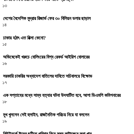
১৩
দেশের বৈদেশিক মুদ্রার রিজার্ভ ফের ৩০ বিলিয়ন ডলার ছাড়াল
১৪
ঢাকায় হঠাৎ এত রিক্সা কেনো?
১৫
অভিষেকেই খরুচে বোলিংয়ের বিশ্ব রেকর্ড আইরিশ বোলারের
১৬
সরকারি চাকরির অধ্যাদেশ বাতিলের দাবিতে সচিবালয়ে বিক্ষোভ
১৭
এক সপ্তাহের মধ্যে সাম্য হত্যার ঘটনা উদঘাটিত হবে, আশা ডিএমপি কমিশনারের
১৮
মুখ খুললেন সেই হুসাইন, রাজনৈতিক পরিচয় নিয়ে যা বললেন
১৯
নিউইয়র্কে ঈদের ছুটিতে পরিবার নিয়ে সময় কাটাচ্ছেন রুনা খান