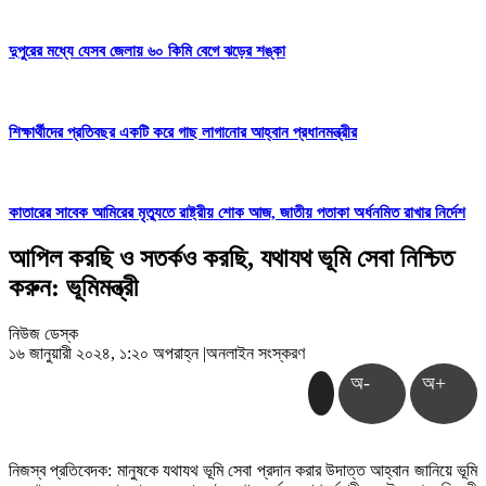
দুপুরের মধ্যে যেসব জেলায় ৬০ কিমি বেগে ঝড়ের শঙ্কা
শিক্ষার্থীদের প্রতিবছর একটি করে গাছ লাগানোর আহ্বান প্রধানমন্ত্রীর
কাতারের সাবেক আমিরের মৃত্যুতে রাষ্ট্রীয় শোক আজ, জাতীয় পতাকা অর্ধনমিত রাখার নির্দেশ
আপিল করছি ও সতর্কও করছি, যথাযথ ভূমি সেবা নিশ্চিত
করুন: ভূমিমন্ত্রী
নিউজ ডেস্ক
১৬ জানুয়ারী ২০২৪, ১:২০ অপরাহ্ন
|
অনলাইন সংস্করণ
অ-
অ+
নিজস্ব প্রতিবেদক: মানুষকে যথাযথ ভূমি সেবা প্রদান করার উদাত্ত আহ্বান জানিয়ে ভূমি