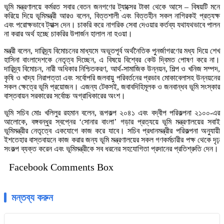
ভূমি মন্ত্রণালয়ে কর্মরত সবার বেতন জনগণের ট্যাক্সের টাকা থেকে আসে – বিষয়টি মনে
করিয়ে দিয়ে ভূমিমন্ত্রী আরও বলেন, বিত্তশালী এবং বিত্তহীন সকল নাগিরকই প্রত্যক্ষ
এবং পরোক্ষভাবে ট্যাক্স দেন। চাকরি করে নাগরিক সেবা দেওয়ার কর্তব্য যথাযথভাবে পালন
না করার অর্থ হচ্ছে চাকরির উপার্জন হালাল না হওয়া।
মন্ত্রী বলেন, দারিদ্র্য বিমোচনের মাধ্যমে অভূতপূর্ব অর্থনৈতিক পুনর্জাগরণের মধ্য দিয়ে শেখ
হাসিনা বাংলাদেশকে নেতৃত্ব দিচ্ছেন, এ বিষয়ে বিশ্বের কেউ দ্বিমত পোষণ করে না।
দারিদ্র্য বিমোচন, নারী অধিকার নিশ্চিতকরণ, আর্থ-সামাজিক উন্নয়ন, শিল্প ও খনিজ সম্পদ,
কৃষি ও খাদ্য নিরাপত্তা এবং সর্বোপরি জলবায়ু পরিবর্তনের প্রভাব মোকাবেলাসহ উন্নয়নের
সকল ক্ষেত্রে ভূমি প্রয়োজন। এজন্য টেকসই, জবাবদিহিমূলক ও জনবান্ধব ভূমি সংস্কার
বাস্তবায়ন সরকারের সর্বোচ্চ অগ্রাধিকারের অংশ।
ভূমি সচিব মোঃ খলিলুর রহমান বলেন, রূপকল্প ২০৪১ এবং বদ্বীপ পরিকল্পনা ২১০০-এর
আলোকে, বঙ্গবন্ধুর স্বপ্নের ‘সোনার বাংলা’ গড়ার প্রত্যয়ে ভূমি মন্ত্রণালয়ের সবাই
ভূমিমন্ত্রীর নেতৃত্বে একযোগে কাজ করে যাবে। সচিব প্রধানমন্ত্রীর পরিকল্পনা অনুযায়ী
ইশতেহার বাস্তবায়নে কাজ করার জন্য ভূমি মন্ত্রণালয়ের সকল গণকর্মচারীর পক্ষ থেকে দৃঢ়
সংকল্প ব্যক্ত করেন এবং ভূমিমন্ত্রীকে সব ধরনের সহযোগিতা প্রদানের প্রতিশ্রুতি দেন।
Facebook Comments Box
মন্তব্য করুন