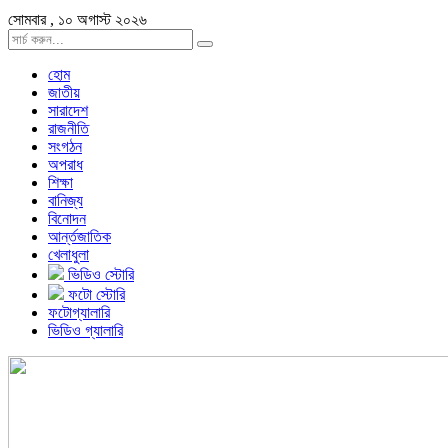
সোমবার , ১০ অগাস্ট ২০২৬
হোম
জাতীয়
সারাদেশ
রাজনীতি
সংগঠন
অপরাধ
শিক্ষা
বানিজ্য
বিনোদন
আর্ন্তজাতিক
খেলাধুলা
ভিডিও স্টোরি
ফটো স্টোরি
ফটোগ্যালারি
ভিডিও গ্যালারি