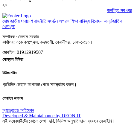
২০
জনপ্রিয় সব খবর
হোম
জাতীয়
সারাদেশ
রাজনীতি
সংগঠন
অপরাধ
শিক্ষা
বানিজ্য
বিনোদন
আর্ন্তজাতিক
খেলাধুলা
সম্পাদক : কৈলাস সরকার
কার্যালয়: একে কমপ্লেক্স, কদমতলী, কেরানীগঞ্জ, ঢাকা-১৩১০।
মোবাইল: 01912919507
সোশ্যাল মিডিয়া
নিউজলেটার
প্রতিদিন মেইলে আপডেট পেতে সাবস্ক্রাইব করুন।
মোবাইল অ্যাপস
অ্যান্ড্রয়েড
আইফোন
Developed & Maintainance by DEON IT
এই ওয়েবসাইটের কোনো লেখা, ছবি, ভিডিও অনুমতি ছাড়া ব্যবহার বেআইনি।