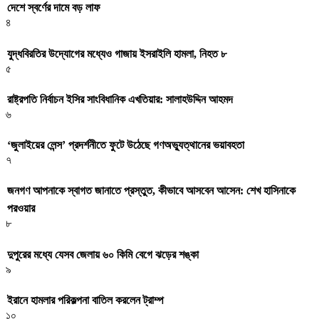
দেশে স্বর্ণের দামে বড় লাফ
৪
যুদ্ধবিরতির উদ্যোগের মধ্যেও গাজায় ইসরাইলি হামলা, নিহত ৮
৫
রাষ্ট্রপতি নির্বাচন ইসির সাংবিধানিক এখতিয়ার: সালাহউদ্দিন আহমদ
৬
‘জুলাইয়ের লেন্স’ প্রদর্শনীতে ফুটে উঠেছে গণঅভ্যুত্থানের ভয়াবহতা
৭
জনগণ আপনাকে স্বাগত জানাতে প্রস্তুত, কীভাবে আসবেন আসেন: শেখ হাসিনাকে
পরওয়ার
৮
দুপুরের মধ্যে যেসব জেলায় ৬০ কিমি বেগে ঝড়ের শঙ্কা
৯
ইরানে হামলার পরিকল্পনা বাতিল করলেন ট্রাম্প
১০