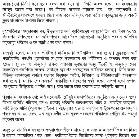
অবকাঠামো নির্মাণ করে বনের ধ্বংস করা যাবে না। তিনি আরও বলেন, বন সংরক্ষণের
লক্ষ্যে আইন করা হচ্ছে। বন বিষয়ক গবেষণা বাড়ানো হবে। বন, বন্যপ্রাণী ও
জীববৈচিত্র সংরক্ষণে সকলে মিলে কাজ করে ভবিষ্যৎ এবং বর্তমান প্রজন্মের জন্য একটি
সুন্দর বাংলাদেশ উপহার দিতে পারবো।
বৃহস্পতিবার ‘সম্ভাবনায় বন, উদ্ভাবনায় বন’ প্রতিপাদ্যে আন্তর্জাতিক বন দিবস ২০২৪
উদযাপন উপলক্ষ্যে বন অধিদপ্তরে আয়োজিত আলোচনা অনুষ্ঠানে প্রধান অতিথির
বক্তব্যে পরিবেশ ও বন মন্ত্রী এসব কথা বলেন।
বনমন্ত্রী বলেন, বনায়ন ও পরিবীক্ষণ কার্যক্রম ডিজিটালাইজড করা হচ্ছে। সুন্দরবনে স্মার্ট
প্যাট্রোলিং পদ্ধতি প্রবর্তনের মাধ্যমে সফলভাবে বন পরিবীক্ষণ ও অপরাধ দমন করা
হচ্ছে। সুন্দরবন ও অন্যান্য রক্ষিত এলাকায় ভ্রমণের জন্য টিকেট ও অন্যান্য সেবা
অনলাইনে প্রাপ্তির লক্ষ্যে মোবাইল অ্যাপস প্রস্তুতের কার্যক্রম চলছে। তিনি বলেন,
বিভিন্ন লক্ষমাত্রা অর্জনে সরকার বিদ্যমান আইন, বিধিমালা ও নীতিমালাগুলি হালনাগাদ
করা হচ্ছে। বন বিভাগের কর্মকর্তা কর্মচারীদের উদ্দেশ্যে মন্ত্রী বলেন, সততা বড়ো সম্পদ,
যোগ্যতার ভিত্তিতে পোস্টিং হবে। যারা ভালো কাজ করবেন তারা স্বীকৃতি পাবেন।
প্রধান বন সংরক্ষক মো: আমীর হোসাইন চৌধুরীর সভাপতিত্বে অনুষ্ঠানে অন্যান্যের মধ্যে
বিশেষ অতিথি পরিবেশ, বন ও জলবায়ু পরিবর্তন মন্ত্রণালয়ের সচিব ড. ফারহিনা আহমেদ;
অতিরিক্ত সচিব (প্রশাসন ) ইকবাল আব্দুল্লাহ হারুন; আরণ্যক ফাউন্ডেশনের চেয়ারম্যান
প্রফেসর ড. এ. জেড. এম মঞ্জুর রশীদ এবং সুফল প্রকল্পের পরিচালক গোবিন্দ রায় প্রমুখ
বক্তব্য রাখেন।
অনুষ্ঠানে সামাজিক বনায়নের লভ্যাংশভোগীদের মাঝে চেক এবং আআন্তর্জাতিক বন দিবস
উপলক্ষে আয়োজিত ‘গাছ চেনা’ প্রতিযোগিতায় বিজয়ীদের মাঝে পুরস্কার বিতরণ করা