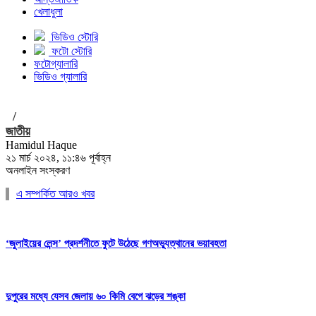
খেলাধুলা
ভিডিও স্টোরি
ফটো স্টোরি
ফটোগ্যালারি
ভিডিও গ্যালারি
/
জাতীয়
Hamidul Haque
২১ মার্চ ২০২৪, ১১:৪৬ পূর্বাহ্ন
অনলাইন সংস্করণ
এ সম্পর্কিত আরও খবর
‘জুলাইয়ের লেন্স’ প্রদর্শনীতে ফুটে উঠেছে গণঅভ্যুত্থানের ভয়াবহতা
দুপুরের মধ্যে যেসব জেলায় ৬০ কিমি বেগে ঝড়ের শঙ্কা