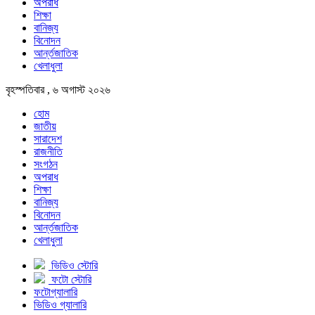
অপরাধ
শিক্ষা
বানিজ্য
বিনোদন
আর্ন্তজাতিক
খেলাধুলা
বৃহস্পতিবার , ৬ অগাস্ট ২০২৬
হোম
জাতীয়
সারাদেশ
রাজনীতি
সংগঠন
অপরাধ
শিক্ষা
বানিজ্য
বিনোদন
আর্ন্তজাতিক
খেলাধুলা
ভিডিও স্টোরি
ফটো স্টোরি
ফটোগ্যালারি
ভিডিও গ্যালারি