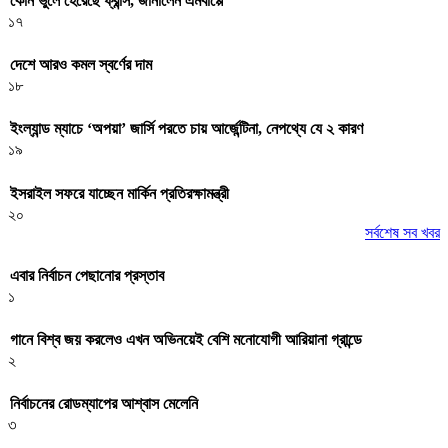
কোন ভুলে হেরেছে ফ্রান্স, জানালেন এমবাপ্পে
১৭
দেশে আরও কমল স্বর্ণের দাম
১৮
ইংল্যান্ড ম্যাচে ‘অপয়া’ জার্সি পরতে চায় আর্জেন্টিনা, নেপথ্যে যে ২ কারণ
১৯
ইসরাইল সফরে যাচ্ছেন মার্কিন প্রতিরক্ষামন্ত্রী
২০
সর্বশেষ সব খবর
এবার নির্বাচন পেছানোর প্রস্তাব
১
গানে বিশ্ব জয় করলেও এখন অভিনয়েই বেশি মনোযোগী আরিয়ানা গ্রান্ডে
২
নির্বাচনের রোডম্যাপের আশ্বাস মেলেনি
৩