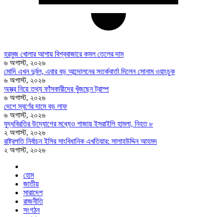
হরমুজ খোলার আশায় বিশ্ববাজারে কমল তেলের দাম
৬ অগাস্ট, ২০২৬
মোদি এখন দুর্বল, এবার বড় আন্দোলনের সতর্কবার্তা দিলেন সোনাম ওয়াংচুক
৬ অগাস্ট, ২০২৬
অস্ত্র নিয়ে তথ্য ফাঁসকারীদের খুঁজছেন ট্রাম্প
৬ অগাস্ট, ২০২৬
দেশে স্বর্ণের দামে বড় লাফ
৬ অগাস্ট, ২০২৬
যুদ্ধবিরতির উদ্যোগের মধ্যেও গাজায় ইসরাইলি হামলা, নিহত ৮
২ অগাস্ট, ২০২৬
রাষ্ট্রপতি নির্বাচন ইসির সাংবিধানিক এখতিয়ার: সালাহউদ্দিন আহমদ
২ অগাস্ট, ২০২৬
হোম
জাতীয়
সারাদেশ
রাজনীতি
সংগঠন