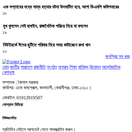
এক সপ্তাহের মধ্যে সাম্য হত্যার ঘটনা উদঘাটিত হবে, আশা ডিএমপি কমিশনারের
১৮
মুখ খুললেন সেই হুসাইন, রাজনৈতিক পরিচয় নিয়ে যা বললেন
১৯
নিউইয়র্কে ঈদের ছুটিতে পরিবার নিয়ে সময় কাটাচ্ছেন রুনা খান
২০
জনপ্রিয় সব খবর
হোম
জাতীয়
সারাদেশ
রাজনীতি
সংগঠন
অপরাধ
শিক্ষা
বানিজ্য
বিনোদন
আর্ন্তজাতিক
খেলাধুলা
সম্পাদক : কৈলাস সরকার
কার্যালয়: একে কমপ্লেক্স, কদমতলী, কেরানীগঞ্জ, ঢাকা-১৩১০।
মোবাইল: 01912919507
সোশ্যাল মিডিয়া
নিউজলেটার
প্রতিদিন মেইলে আপডেট পেতে সাবস্ক্রাইব করুন।