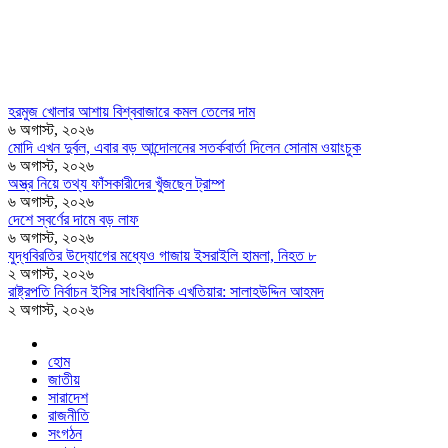
হরমুজ খোলার আশায় বিশ্ববাজারে কমল তেলের দাম
৬ অগাস্ট, ২০২৬
মোদি এখন দুর্বল, এবার বড় আন্দোলনের সতর্কবার্তা দিলেন সোনাম ওয়াংচুক
৬ অগাস্ট, ২০২৬
অস্ত্র নিয়ে তথ্য ফাঁসকারীদের খুঁজছেন ট্রাম্প
৬ অগাস্ট, ২০২৬
দেশে স্বর্ণের দামে বড় লাফ
৬ অগাস্ট, ২০২৬
যুদ্ধবিরতির উদ্যোগের মধ্যেও গাজায় ইসরাইলি হামলা, নিহত ৮
২ অগাস্ট, ২০২৬
রাষ্ট্রপতি নির্বাচন ইসির সাংবিধানিক এখতিয়ার: সালাহউদ্দিন আহমদ
২ অগাস্ট, ২০২৬
হোম
জাতীয়
সারাদেশ
রাজনীতি
সংগঠন