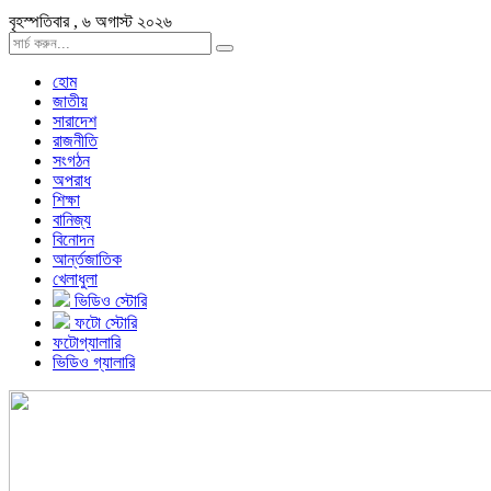
বৃহস্পতিবার , ৬ অগাস্ট ২০২৬
হোম
জাতীয়
সারাদেশ
রাজনীতি
সংগঠন
অপরাধ
শিক্ষা
বানিজ্য
বিনোদন
আর্ন্তজাতিক
খেলাধুলা
ভিডিও স্টোরি
ফটো স্টোরি
ফটোগ্যালারি
ভিডিও গ্যালারি