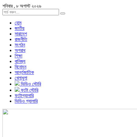
শনিবার , ৮ অগাস্ট ২০২৬
হোম
জাতীয়
সারাদেশ
রাজনীতি
সংগঠন
অপরাধ
শিক্ষা
বানিজ্য
বিনোদন
আর্ন্তজাতিক
খেলাধুলা
ভিডিও স্টোরি
ফটো স্টোরি
ফটোগ্যালারি
ভিডিও গ্যালারি