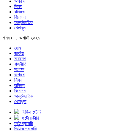
অপরাধ
শিক্ষা
বানিজ্য
বিনোদন
আর্ন্তজাতিক
খেলাধুলা
শনিবার , ৮ অগাস্ট ২০২৬
হোম
জাতীয়
সারাদেশ
রাজনীতি
সংগঠন
অপরাধ
শিক্ষা
বানিজ্য
বিনোদন
আর্ন্তজাতিক
খেলাধুলা
ভিডিও স্টোরি
ফটো স্টোরি
ফটোগ্যালারি
ভিডিও গ্যালারি