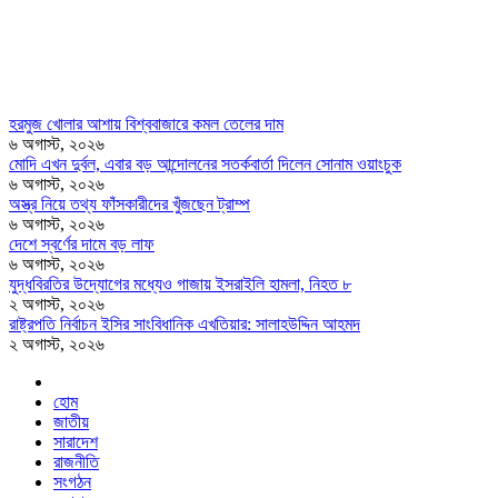
হরমুজ খোলার আশায় বিশ্ববাজারে কমল তেলের দাম
৬ অগাস্ট, ২০২৬
মোদি এখন দুর্বল, এবার বড় আন্দোলনের সতর্কবার্তা দিলেন সোনাম ওয়াংচুক
৬ অগাস্ট, ২০২৬
অস্ত্র নিয়ে তথ্য ফাঁসকারীদের খুঁজছেন ট্রাম্প
৬ অগাস্ট, ২০২৬
দেশে স্বর্ণের দামে বড় লাফ
৬ অগাস্ট, ২০২৬
যুদ্ধবিরতির উদ্যোগের মধ্যেও গাজায় ইসরাইলি হামলা, নিহত ৮
২ অগাস্ট, ২০২৬
রাষ্ট্রপতি নির্বাচন ইসির সাংবিধানিক এখতিয়ার: সালাহউদ্দিন আহমদ
২ অগাস্ট, ২০২৬
হোম
জাতীয়
সারাদেশ
রাজনীতি
সংগঠন