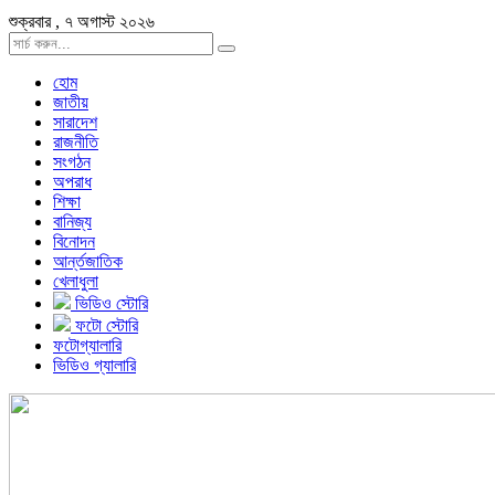
শুক্রবার , ৭ অগাস্ট ২০২৬
হোম
জাতীয়
সারাদেশ
রাজনীতি
সংগঠন
অপরাধ
শিক্ষা
বানিজ্য
বিনোদন
আর্ন্তজাতিক
খেলাধুলা
ভিডিও স্টোরি
ফটো স্টোরি
ফটোগ্যালারি
ভিডিও গ্যালারি