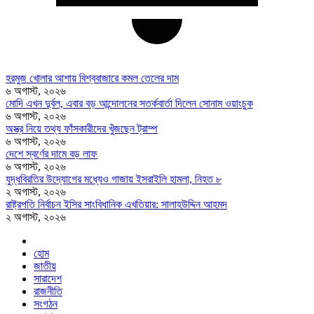
হরমুজ খোলার আশায় বিশ্ববাজারে কমল তেলের দাম
৬ অগাস্ট, ২০২৬
মোদি এখন দুর্বল, এবার বড় আন্দোলনের সতর্কবার্তা দিলেন সোনাম ওয়াংচুক
৬ অগাস্ট, ২০২৬
অস্ত্র নিয়ে তথ্য ফাঁসকারীদের খুঁজছেন ট্রাম্প
৬ অগাস্ট, ২০২৬
দেশে স্বর্ণের দামে বড় লাফ
৬ অগাস্ট, ২০২৬
যুদ্ধবিরতির উদ্যোগের মধ্যেও গাজায় ইসরাইলি হামলা, নিহত ৮
২ অগাস্ট, ২০২৬
রাষ্ট্রপতি নির্বাচন ইসির সাংবিধানিক এখতিয়ার: সালাহউদ্দিন আহমদ
২ অগাস্ট, ২০২৬
হোম
জাতীয়
সারাদেশ
রাজনীতি
সংগঠন