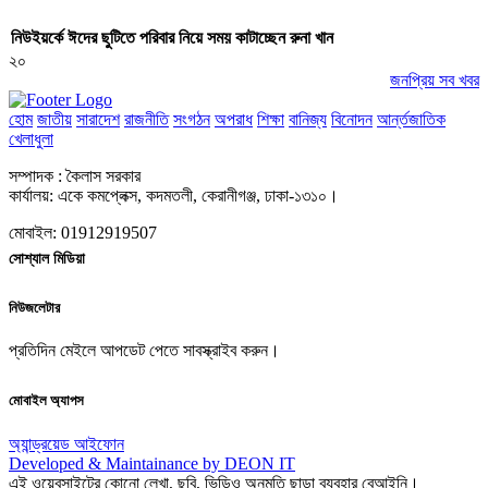
নিউইয়র্কে ঈদের ছুটিতে পরিবার নিয়ে সময় কাটাচ্ছেন রুনা খান
২০
জনপ্রিয় সব খবর
হোম
জাতীয়
সারাদেশ
রাজনীতি
সংগঠন
অপরাধ
শিক্ষা
বানিজ্য
বিনোদন
আর্ন্তজাতিক
খেলাধুলা
সম্পাদক : কৈলাস সরকার
কার্যালয়: একে কমপ্লেক্স, কদমতলী, কেরানীগঞ্জ, ঢাকা-১৩১০।
মোবাইল: 01912919507
সোশ্যাল মিডিয়া
নিউজলেটার
প্রতিদিন মেইলে আপডেট পেতে সাবস্ক্রাইব করুন।
মোবাইল অ্যাপস
অ্যান্ড্রয়েড
আইফোন
Developed & Maintainance by DEON IT
এই ওয়েবসাইটের কোনো লেখা, ছবি, ভিডিও অনুমতি ছাড়া ব্যবহার বেআইনি।