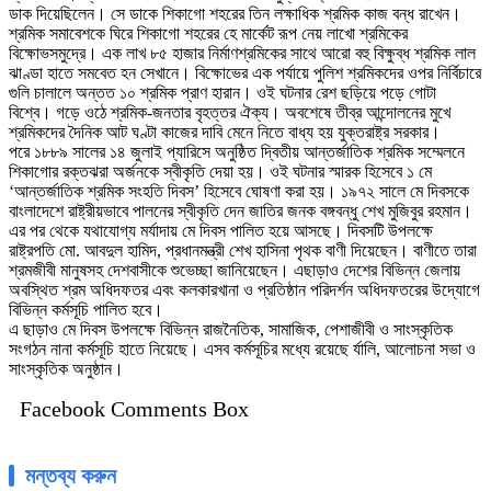
ডাক দিয়েছিলেন। সে ডাকে শিকাগো শহরের তিন লক্ষাধিক শ্রমিক কাজ বন্ধ রাখেন।
শ্রমিক সমাবেশকে ঘিরে শিকাগো শহরের হে মার্কেট রূপ নেয় লাখো শ্রমিকের
বিক্ষোভসমুদ্রে। এক লাখ ৮৫ হাজার নির্মাণশ্রমিকের সাথে আরো বহু বিক্ষুব্ধ শ্রমিক লাল
ঝাণ্ডা হাতে সমবেত হন সেখানে। বিক্ষোভের এক পর্যায়ে পুলিশ শ্রমিকদের ওপর নির্বিচারে
গুলি চালালে অন্তত ১০ শ্রমিক প্রাণ হারান। ওই ঘটনার রেশ ছড়িয়ে পড়ে গোটা
বিশ্বে। গড়ে ওঠে শ্রমিক-জনতার বৃহত্তর ঐক্য। অবশেষে তীব্র আন্দোলনের মুখে
শ্রমিকদের দৈনিক আট ঘণ্টা কাজের দাবি মেনে নিতে বাধ্য হয় যুক্তরাষ্ট্র সরকার।
পরে ১৮৮৯ সালের ১৪ জুলাই প্যারিসে অনুষ্ঠিত দ্বিতীয় আন্তর্জাতিক শ্রমিক সম্মেলনে
শিকাগোর রক্তঝরা অর্জনকে স্বীকৃতি দেয়া হয়। ওই ঘটনার স্মারক হিসেবে ১ মে
‘আন্তর্জাতিক শ্রমিক সংহতি দিবস’ হিসেবে ঘোষণা করা হয়। ১৯৭২ সালে মে দিবসকে
বাংলাদেশে রাষ্ট্রীয়ভাবে পালনের স্বীকৃতি দেন জাতির জনক বঙ্গবন্ধু শেখ মুজিবুর রহমান।
এর পর থেকে যথাযোগ্য মর্যাদায় মে দিবস পালিত হয়ে আসছে। দিবসটি উপলক্ষে
রাষ্ট্রপতি মো. আবদুল হামিদ, প্রধানমন্ত্রী শেখ হাসিনা পৃথক বাণী দিয়েছেন। বাণীতে তারা
শ্রমজীবী মানুষসহ দেশবাসীকে শুভেচ্ছা জানিয়েছেন। এছাড়াও দেশের বিভিন্ন জেলায়
অবস্থিত শ্রম অধিদফতর এবং কলকারখানা ও প্রতিষ্ঠান পরিদর্শন অধিদফতরের উদ্যোগে
বিভিন্ন কর্মসূচি পালিত হবে।
এ ছাড়াও মে দিবস উপলক্ষে বিভিন্ন রাজনৈতিক, সামাজিক, পেশাজীবী ও সাংস্কৃতিক
সংগঠন নানা কর্মসূচি হাতে নিয়েছে। এসব কর্মসূচির মধ্যে রয়েছে র্যালি, আলোচনা সভা ও
সাংস্কৃতিক অনুষ্ঠান।
Facebook Comments Box
মন্তব্য করুন