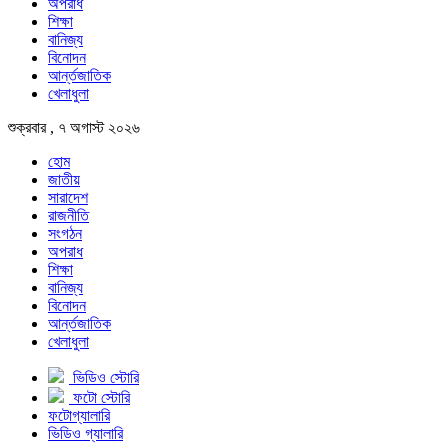
অপরাধ
শিক্ষা
বানিজ্য
বিনোদন
আর্ন্তজাতিক
খেলাধুলা
শুক্রবার , ৭ অগাস্ট ২০২৬
হোম
জাতীয়
সারাদেশ
রাজনীতি
সংগঠন
অপরাধ
শিক্ষা
বানিজ্য
বিনোদন
আর্ন্তজাতিক
খেলাধুলা
ভিডিও স্টোরি
ফটো স্টোরি
ফটোগ্যালারি
ভিডিও গ্যালারি