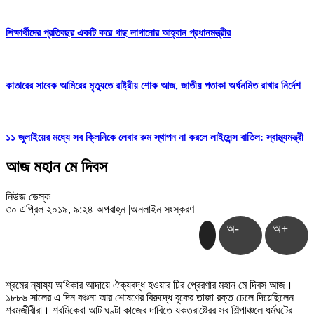
শিক্ষার্থীদের প্রতিবছর একটি করে গাছ লাগানোর আহ্বান প্রধানমন্ত্রীর
কাতারের সাবেক আমিরের মৃত্যুতে রাষ্ট্রীয় শোক আজ, জাতীয় পতাকা অর্ধনমিত রাখার নির্দেশ
১১ জুলাইয়ের মধ্যে সব ক্লিনিকে লেবার রুম স্থাপন না করলে লাইসেন্স বাতিল: স্বাস্থ্যমন্ত্রী
আজ মহান মে দিবস
নিউজ ডেস্ক
৩০ এপ্রিল ২০১৯, ৯:২৪ অপরাহ্ন
|
অনলাইন সংস্করণ
অ-
অ+
শ্রমের ন্যায্য অধিকার আদায়ে ঐক্যবদ্ধ হওয়ার চির প্রেরণার মহান মে দিবস আজ।
১৮৮৬ সালের এ দিন বঞ্চনা আর শোষণের বিরুদ্ধে বুকের তাজা রক্ত ঢেলে দিয়েছিলেন
শ্রমজীবীরা। শ্রমিকেরা আট ঘণ্টা কাজের দাবিতে যুক্তরাষ্ট্রের সব শিল্পাঞ্চলে ধর্মঘটের