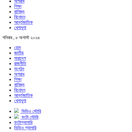
অপরাধ
শিক্ষা
বানিজ্য
বিনোদন
আর্ন্তজাতিক
খেলাধুলা
শনিবার , ৮ অগাস্ট ২০২৬
হোম
জাতীয়
সারাদেশ
রাজনীতি
সংগঠন
অপরাধ
শিক্ষা
বানিজ্য
বিনোদন
আর্ন্তজাতিক
খেলাধুলা
ভিডিও স্টোরি
ফটো স্টোরি
ফটোগ্যালারি
ভিডিও গ্যালারি