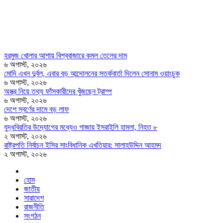
হরমুজ খোলার আশায় বিশ্ববাজারে কমল তেলের দাম
৬ অগাস্ট, ২০২৬
মোদি এখন দুর্বল, এবার বড় আন্দোলনের সতর্কবার্তা দিলেন সোনাম ওয়াংচুক
৬ অগাস্ট, ২০২৬
অস্ত্র নিয়ে তথ্য ফাঁসকারীদের খুঁজছেন ট্রাম্প
৬ অগাস্ট, ২০২৬
দেশে স্বর্ণের দামে বড় লাফ
৬ অগাস্ট, ২০২৬
যুদ্ধবিরতির উদ্যোগের মধ্যেও গাজায় ইসরাইলি হামলা, নিহত ৮
২ অগাস্ট, ২০২৬
রাষ্ট্রপতি নির্বাচন ইসির সাংবিধানিক এখতিয়ার: সালাহউদ্দিন আহমদ
২ অগাস্ট, ২০২৬
হোম
জাতীয়
সারাদেশ
রাজনীতি
সংগঠন