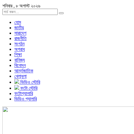
শনিবার , ৮ অগাস্ট ২০২৬
হোম
জাতীয়
সারাদেশ
রাজনীতি
সংগঠন
অপরাধ
শিক্ষা
বানিজ্য
বিনোদন
আর্ন্তজাতিক
খেলাধুলা
ভিডিও স্টোরি
ফটো স্টোরি
ফটোগ্যালারি
ভিডিও গ্যালারি