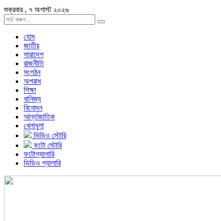
শুক্রবার , ৭ অগাস্ট ২০২৬
হোম
জাতীয়
সারাদেশ
রাজনীতি
সংগঠন
অপরাধ
শিক্ষা
বানিজ্য
বিনোদন
আর্ন্তজাতিক
খেলাধুলা
ভিডিও স্টোরি
ফটো স্টোরি
ফটোগ্যালারি
ভিডিও গ্যালারি