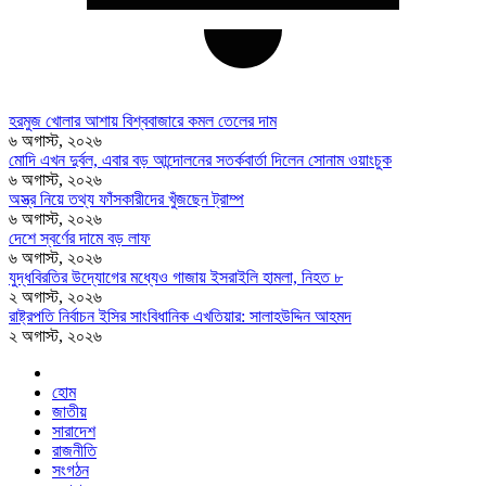
হরমুজ খোলার আশায় বিশ্ববাজারে কমল তেলের দাম
৬ অগাস্ট, ২০২৬
মোদি এখন দুর্বল, এবার বড় আন্দোলনের সতর্কবার্তা দিলেন সোনাম ওয়াংচুক
৬ অগাস্ট, ২০২৬
অস্ত্র নিয়ে তথ্য ফাঁসকারীদের খুঁজছেন ট্রাম্প
৬ অগাস্ট, ২০২৬
দেশে স্বর্ণের দামে বড় লাফ
৬ অগাস্ট, ২০২৬
যুদ্ধবিরতির উদ্যোগের মধ্যেও গাজায় ইসরাইলি হামলা, নিহত ৮
২ অগাস্ট, ২০২৬
রাষ্ট্রপতি নির্বাচন ইসির সাংবিধানিক এখতিয়ার: সালাহউদ্দিন আহমদ
২ অগাস্ট, ২০২৬
হোম
জাতীয়
সারাদেশ
রাজনীতি
সংগঠন