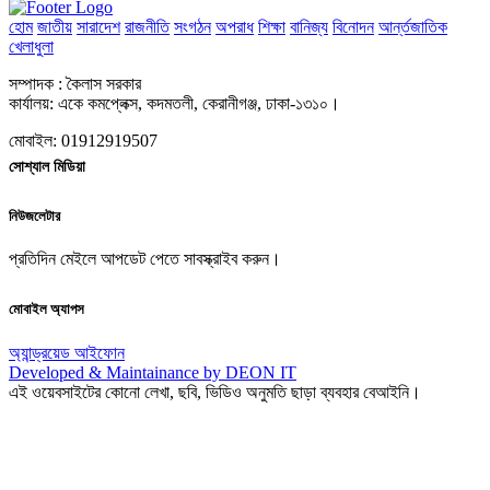
হোম
জাতীয়
সারাদেশ
রাজনীতি
সংগঠন
অপরাধ
শিক্ষা
বানিজ্য
বিনোদন
আর্ন্তজাতিক
খেলাধুলা
সম্পাদক : কৈলাস সরকার
কার্যালয়: একে কমপ্লেক্স, কদমতলী, কেরানীগঞ্জ, ঢাকা-১৩১০।
মোবাইল: 01912919507
সোশ্যাল মিডিয়া
নিউজলেটার
প্রতিদিন মেইলে আপডেট পেতে সাবস্ক্রাইব করুন।
মোবাইল অ্যাপস
অ্যান্ড্রয়েড
আইফোন
Developed & Maintainance by DEON IT
এই ওয়েবসাইটের কোনো লেখা, ছবি, ভিডিও অনুমতি ছাড়া ব্যবহার বেআইনি।