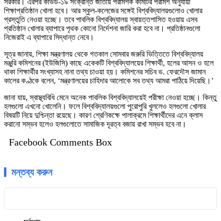
সরকার। এরপর কভিড-১৯ সংক্রান্ত জাতীয় পরামর্শক কমিটির পরামর্শ অনুযায়ী
শিক্ষাপ্রতিষ্ঠান খোলা হবে। আর স্কুল-কলেজের সঙ্গেই বিশ্ববিদ্যালয়গুলোও খোলার
প্রস্তুতি নেওয়া হচ্ছে। তবে পাবলিক বিশ্ববিদ্যালয় স্বায়ত্তশাসিত হওয়ায় এসব
প্রতিষ্ঠান খোলার ব্যাপারে পৃথক কোনো নির্দেশনা জারি করা হবে না। প্রতিষ্ঠানগুলো
নিজেরাই এ ব্যাপারে সিদ্ধান্ত নেবে।
সূত্র জানায়, শিক্ষা মন্ত্রণালয় থেকে গতকাল সোমবার জরুরি ভিত্তিতে বিশ্ববিদ্যালয়
মঞ্জুরি কমিশনের (ইউজিসি) কাছে একেকটি বিশ্ববিদ্যালয়ের শিক্ষার্থী, হলের আসন ও হলে
থাকা শিক্ষার্থীর সংখ্যাসহ নানা তথ্য চাওয়া হয়। কমিশনের সচিব ড. ফেরদৌস জামান
কালের কণ্ঠকে বলেন, ‘মন্ত্রণালয়ের চাহিদার আলোকে সব তথ্য আমরা পাঠিয়ে দিয়েছি।’
জানা যায়, স্বাস্থ্যবিধি মেনে অনেক পাবলিক বিশ্ববিদ্যালয়েই পরীক্ষা নেওয়া হচ্ছে। কিন্তু
হলগুলো এখনো খোলেনি। ফলে বিশ্ববিদ্যালয়গুলো পুরোপুরি খুললেও হলগুলো খোলার
বিষয়টি নিয়ে দুশ্চিন্তা রয়েছে। কারণ শ্রেণিকক্ষে পালাক্রমে শিক্ষার্থীদের এনে ক্লাস
করানো সম্ভব হলেও হলগুলোতে সামাজিক দূরত্ব বজায় রাখা সম্ভব হবে না।
Facebook Comments Box
মন্তব্য করুন