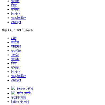
অপরাধ
শিক্ষা
বানিজ্য
বিনোদন
আর্ন্তজাতিক
খেলাধুলা
শুক্রবার , ৭ অগাস্ট ২০২৬
হোম
জাতীয়
সারাদেশ
রাজনীতি
সংগঠন
অপরাধ
শিক্ষা
বানিজ্য
বিনোদন
আর্ন্তজাতিক
খেলাধুলা
ভিডিও স্টোরি
ফটো স্টোরি
ফটোগ্যালারি
ভিডিও গ্যালারি