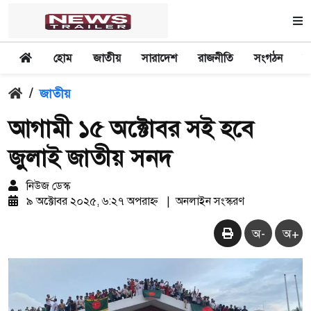
হোম
জাতীয়
সারাদেশ
রাজনীতি
সংগঠন
অ
/
জাতীয়
আগামী ১৫ অক্টোবর সই হবে
জুলাই জাতীয় সনদ
নিউজ ডেস্ক
৯ অক্টোবর ২০২৫, ৬:২৭ অপরাহ্ন
|
অনলাইন সংস্করণ
অ-
অ+