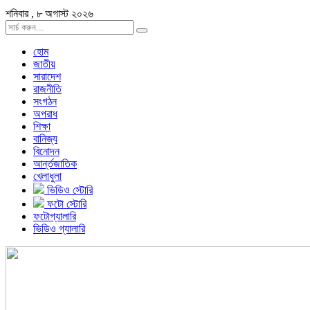
শনিবার , ৮ অগাস্ট ২০২৬
হোম
জাতীয়
সারাদেশ
রাজনীতি
সংগঠন
অপরাধ
শিক্ষা
বানিজ্য
বিনোদন
আর্ন্তজাতিক
খেলাধুলা
ভিডিও স্টোরি
ফটো স্টোরি
ফটোগ্যালারি
ভিডিও গ্যালারি