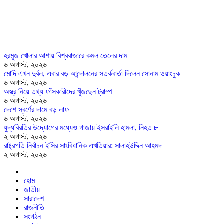
হরমুজ খোলার আশায় বিশ্ববাজারে কমল তেলের দাম
৬ অগাস্ট, ২০২৬
মোদি এখন দুর্বল, এবার বড় আন্দোলনের সতর্কবার্তা দিলেন সোনাম ওয়াংচুক
৬ অগাস্ট, ২০২৬
অস্ত্র নিয়ে তথ্য ফাঁসকারীদের খুঁজছেন ট্রাম্প
৬ অগাস্ট, ২০২৬
দেশে স্বর্ণের দামে বড় লাফ
৬ অগাস্ট, ২০২৬
যুদ্ধবিরতির উদ্যোগের মধ্যেও গাজায় ইসরাইলি হামলা, নিহত ৮
২ অগাস্ট, ২০২৬
রাষ্ট্রপতি নির্বাচন ইসির সাংবিধানিক এখতিয়ার: সালাহউদ্দিন আহমদ
২ অগাস্ট, ২০২৬
হোম
জাতীয়
সারাদেশ
রাজনীতি
সংগঠন