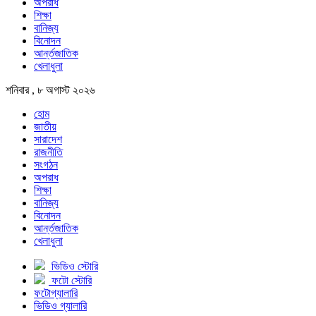
অপরাধ
শিক্ষা
বানিজ্য
বিনোদন
আর্ন্তজাতিক
খেলাধুলা
শনিবার , ৮ অগাস্ট ২০২৬
হোম
জাতীয়
সারাদেশ
রাজনীতি
সংগঠন
অপরাধ
শিক্ষা
বানিজ্য
বিনোদন
আর্ন্তজাতিক
খেলাধুলা
ভিডিও স্টোরি
ফটো স্টোরি
ফটোগ্যালারি
ভিডিও গ্যালারি