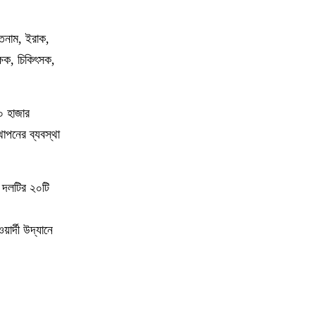
েতনাম, ইরাক,
ক্ষক, চিকিৎসক,
৫০ হাজার
থাপনের ব্যবস্থা
 দলটির ২০টি
র্দী উদ্যানে