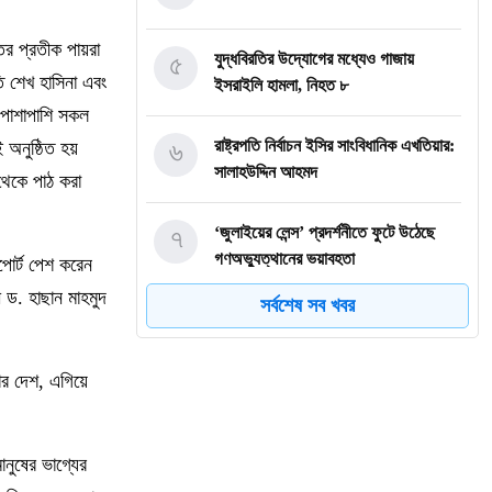
ির প্রতীক পায়রা
৫
যুদ্ধবিরতির উদ্যোগের মধ্যেও গাজায়
ি শেখ হাসিনা এবং
ইসরাইলি হামলা, নিহত ৮
 পাশাপাশি সকল
৬
রাষ্ট্রপতি নির্বাচন ইসির সাংবিধানিক এখতিয়ার:
নুষ্ঠিত হয়
সালাহউদ্দিন আহমদ
থ থেকে পাঠ করা
৭
‘জুলাইয়ের লেন্স’ প্রদর্শনীতে ফুটে উঠেছে
গণঅভ্যুত্থানের ভয়াবহতা
োর্ট পেশ করেন
ী ড. হাছান মাহমুদ
সর্বশেষ সব খবর
৮
জনগণ আপনাকে স্বাগত জানাতে প্রস্তুত,
কীভাবে আসবেন আসেন: শেখ হাসিনাকে
পরওয়ার
ার দেশ, এগিয়ে
৯
দুপুরের মধ্যে যেসব জেলায় ৬০ কিমি বেগে
ঝড়ের শঙ্কা
ানুষের ভাগ্যের