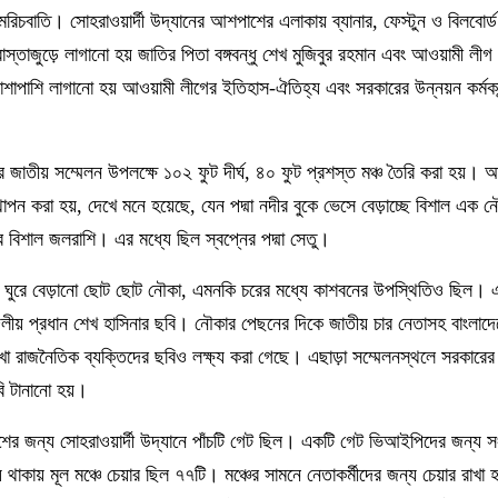
মরিচবাতি। সোহরাওয়ার্দী উদ্যানের আশপাশের এলাকায় ব্যানার, ফেস্টুন ও বিলবোর্
াস্তাজুড়ে লাগানো হয় জাতির পিতা বঙ্গবন্ধু শেখ মুজিবুর রহমান এবং আওয়ামী লী
 পাশাপাশি লাগানো হয় আওয়ামী লীগের ইতিহাস-ঐতিহ্য এবং সরকারের উন্নয়ন কর্মকা
র জাতীয় সম্মেলন উপলক্ষে ১০২ ফুট দীর্ঘ, ৪০ ফুট প্রশস্ত মঞ্চ তৈরি করা হয়।
থাপন করা হয়, দেখে মনে হয়েছে, যেন পদ্মা নদীর বুকে ভেসে বেড়াচ্ছে বিশাল এ
ার বিশাল জলরাশি। এর মধ্যে ছিল স্বপ্নের পদ্মা সেতু।
 বুকে ঘুরে বেড়ানো ছোট ছোট নৌকা, এমনকি চরের মধ্যে কাশবনের উপস্থিতিও ছিল।
ং দলীয় প্রধান শেখ হাসিনার ছবি। নৌকার পেছনের দিকে জাতীয় চার নেতাসহ বাংলাদে
াখা রাজনৈতিক ব্যক্তিদের ছবিও লক্ষ্য করা গেছে। এছাড়া সম্মেলনস্থলে সরকারের 
বি টানানো হয়।
েশের জন্য সোহরাওয়ার্দী উদ্যানে পাঁচটি গেট ছিল। একটি গেট ভিআইপিদের জন্য সং
 থাকায় মূল মঞ্চে চেয়ার ছিল ৭৭টি। মঞ্চের সামনে নেতাকর্মীদের জন্য চেয়ার রাখ