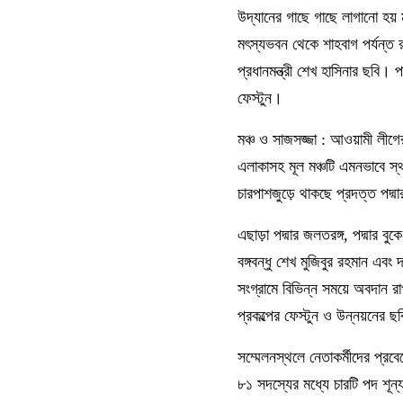
উদ্যানের গাছে গাছে লাগানো হয় 
মৎস্যভবন থেকে শাহবাগ পর্যন্ত র
প্রধানমন্ত্রী শেখ হাসিনার ছবি।
ফেস্টুন।
মঞ্চ ও সাজসজ্জা : আওয়ামী লীগে
এলাকাসহ মূল মঞ্চটি এমনভাবে স্
চারপাশজুড়ে থাকছে প্রদত্ত পদ্ম
এছাড়া পদ্মার জলতরঙ্গ, পদ্মার
বঙ্গবন্ধু শেখ মুজিবুর রহমান এব
সংগ্রামে বিভিন্ন সময়ে অবদান র
প্রকল্পের ফেস্টুন ও উন্নয়নের ছ
সম্মেলনস্থলে নেতাকর্মীদের প্রব
৮১ সদস্যের মধ্যে চারটি পদ শূন্য