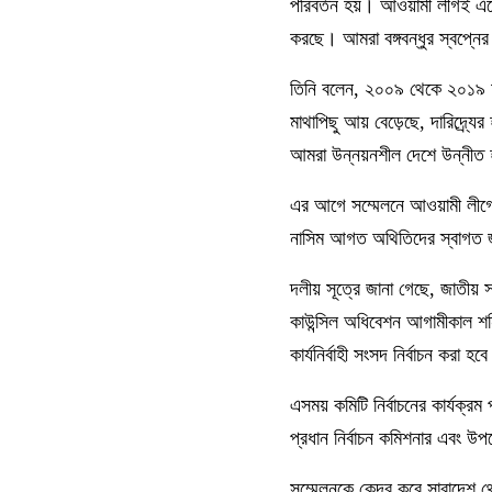
পরিবর্তন হয়। আওয়ামী লীগই এদ
করছে। আমরা বঙ্গবন্ধুর স্বপ্নে
তিনি বলেন, ২০০৯ থেকে ২০১৯ আজ
মাথাপিছু আয় বেড়েছে, দারিদ্র্
আমরা উন্নয়নশীল দেশে উন্নীত 
এর আগে সম্মেলনে আওয়ামী লীগে
নাসিম আগত অথিতিদের স্বাগত জা
দলীয় সূত্রে জানা গেছে, জাতীয়
কাউন্সিল অধিবেশন আগামীকাল শনিব
কার্যনির্বাহী সংসদ নির্বাচন করা হব
এসময় কমিটি নির্বাচনের কার্যক্
প্রধান নির্বাচন কমিশনার এবং উপ
সম্মেলনকে কেন্দ্র করে সারাদেশ থ