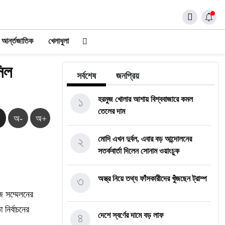
আর্ন্তজাতিক
খেলাধুলা
সিল
সর্বশেষ
জনপ্রিয়
১
হরমুজ খোলার আশায় বিশ্ববাজারে কমল
তেলের দাম
অ-
অ+
২
মোদি এখন দুর্বল, এবার বড় আন্দোলনের
সতর্কবার্তা দিলেন সোনাম ওয়াংচুক
৩
অস্ত্র নিয়ে তথ্য ফাঁসকারীদের খুঁজছেন ট্রাম্প
আজ সম্মেলনের
নির্বাচনের
৪
দেশে স্বর্ণের দামে বড় লাফ