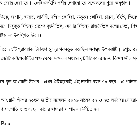
ার চেয়ার দেয়া হয়। ২৮টি এলইডি পর্দায় দেখানো হয় সম্মেলনের পুরো অনুষ্ঠান।
কে, জাপান, ভারত, জার্মানী, দক্ষিণ কোরিয়া, উত্তর কোরিয়া, চায়না, ইইউ, ভিয়
লাদেশে নিযুক্ত বিভিন্ন দেশের কূটনীতিক, দেশের বিভিন্ন রাজনৈতিক দলের নেতা, শি
ষ্টজনরা উপস্থিত ছিলেন।
়ে ১২টি প্রাথমিক চিকিৎসা কেন্দ্র প্রস্তুত করেছিল স্বাস্থ্য উপকমিটি। দুপুরে 
ন্তর্জাতিক উপকমিটির পক্ষ থেকে সম্মেলন স্থানে কূটনীতিকদের জন্য বিশেষ স্টল স্
নে জন্ম আওয়ামী লীগের। এখন ঐতিহ্যবাহী এই দলটির বয়স ৭০ বছর। এ পর্যন্ত
 আওয়ামী লীগের ২০তম জাতীয় সম্মেলন ২০১৬ সালের ২২ ও ২৩ অক্টোবর সোহরাওয়া
িনা সভাপতি ও ওবায়দুল কাদের সাধারণ সম্পাদক নির্বাচিত হন।
 Box