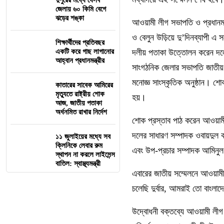
দুপুরের মধ্যে যেসব
জেলায় ৬০ কিমি বেগে
ঝড়ের শঙ্কা
আওয়ামী লীগ সভাপতি ও প্রধানমন্ত
ও বেলুন উড়িয়ে দু’দিনব্যাপী
শিক্ষার্থীদের প্রতিবছর
একটি করে গাছ লাগানোর
দলীয় পতাকা উত্তোলন করেন দলে
আহ্বান প্রধানমন্ত্রীর
সাংগঠনিক জেলার সভাপতি জাতীয়
মনোজ্ঞ সাংস্কৃতিক অনুষ্ঠান। শোক 
কাতারের সাবেক আমিরের
মৃত্যুতে রাষ্ট্রীয় শোক
হয়।
আজ, জাতীয় পতাকা
অর্ধনমিত রাখার নির্দেশ
শোক প্রস্তাব পাঠ করেন আওয়াম
দলের সাধারণ সম্পাদক ওবায়দুল ক
১১ জুলাইয়ের মধ্যে সব
ক্লিনিকে লেবার রুম
এবং উপ-প্রচার সম্পাদক আমিন
স্থাপন না করলে লাইসেন্স
বাতিল: স্বাস্থ্যমন্ত্রী
এবারের জাতীয় সম্মেলনে আওয়ামী 
চলেছি দুর্বার, আমরাই তো বাংলা
উদ্বোধনী বক্তব্যে আওয়ামী লীগ 