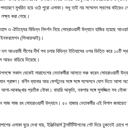
পদচারণে মুখরিত হয়ে ওঠে পুরো এলাকা। শুধু তাই নয় সম্মেলন স্থলের বাইরেও নে
় লক্ষ্য করা গেছে।
াস ও ঐতিহ্যের বিভিন্ন নিদর্শন নিয়ে সোহরাওয়ার্দী উদ্যানে হাজির হয়েছে আওয়
অ্যান্ড ইনফরমেশন (সিআরআই)।
য়া দল আওয়ামী লীগের দীর্ঘ পথ চলার বিভিন্ন ইতিহাসের ওপর ভিত্তি করে ১০টি স্থা
 আরও বাড়িয়ে দিয়েছে।
লক্ষে সকাল থেকেই সারাদেশের নেতাকর্মীরা আসতে শুরু করেন সোহরাওয়ার্দী উদ্
যান প্রাঙ্গণ। বর্ণিল ব্যানার আর ফেস্টুনের সঙ্গে সঙ্গে সম্মেলনে যোগ দিতে আসা 
ের আশা-আকাঙ্খার প্রতীক নৌকা। বাহারি আকৃতি, নকশার সঙ্গে সুসজ্জিত সব নৌকা
ে সাজ সাজ রব সোহরাওয়ার্দী উদ্যানে। ৫০ হাজার নেতাকর্মীর এই বিশাল জমায়েত 
াশের এলাকা ঘুরে দেখা যায়, ইঞ্জিনিয়ার্স ইন্সটিটিউশনের গেট দিয়ে ঢুকতেই চোখে 