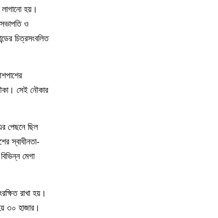
ড লাগানো হয়।
গ সভাপতি ও
ন্ডের চিত্রসংবলিত
 আশপাশের
ক নৌকা। সেই নৌকার
 এর পেছনে ছিল
শের স্বাধীনতা-
বিভিন্ন মেগা
রক্ষিত রাখা হয়।
া হয় ৩০ হাজার।