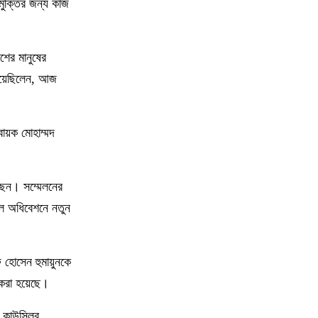
মুক্তির জন্য কাজ
১০
ইরানে হামলার পরিকল্পনা বাতিল করলেন ট্রাম্প
শের মানুষের
১১
ইয়ামাল ইতিহাস গড়বে, তবে এবার নয়: মেসি
গিয়েছিলেন, আজ
১২
দাবানলের ধোঁয়ায় ঢেকেছে নিউজার্সির আকাশ,
ায়ক মোহাম্মদ
বিশ্বকাপের ফাইনাল নিয়ে উদ্বেগ
১৩
ফিফার বাড়তি সুবিধা পাওয়া নিয়ে যা বললেন
্ছেন। সম্মেলনের
মেসি
সিল অধিবেশনে নতুন
১৪
শিক্ষার্থীদের প্রতিবছর একটি করে গাছ
লাগানোর আহ্বান প্রধানমন্ত্রীর
 হোসেন হুমায়ুনকে
 করা হয়েছে।
১৫
কাতারের সাবেক আমিরের মৃত্যুতে রাষ্ট্রীয়
শোক আজ, জাতীয় পতাকা অর্ধনমিত রাখার
 কাউন্সিলর,