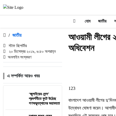
হোম
জাতীয়
স
আওয়ামী লীগের ২
/
জাতীয়
অধিবেশন
স্টাফ রিপোর্টার
২০ ডিসেম্বর ২০১৯, ৬:৫০ অপরাহ্ন
অনলাইন সংস্করণ
এ সম্পর্কিত আরও খবর
1
2
3
‘জুলাইয়ের লেন্স’
প্রদর্শনীতে ফুটে উঠেছে
বাংলাদেশ আওয়ামী লীগের দু’দিনব্
গণঅভ্যুত্থানের ভয়াবহতা
উদ্বোধন ঘোষণা করেন। আগামীকাল স
মধ্যদিয়ে এই সম্মেলন শেষ হবে।