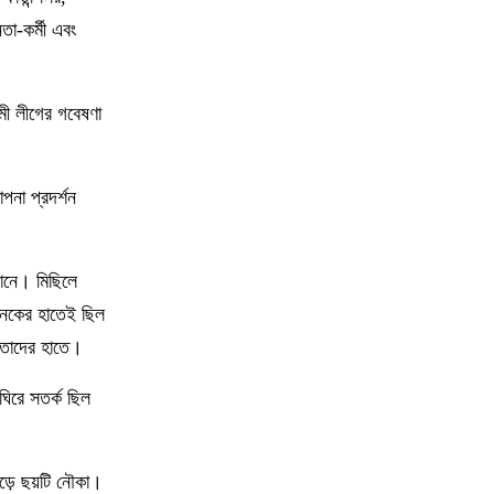
নির্দেশ
তা-কর্মী এবং
১৬
ফাইনালে আর্জেন্টিনা না ইংল্যান্ডকে চান,
জানালেন স্পেন কোচ
ামী লীগের গবেষণা
১৭
কোন ভুলে হেরেছে ফ্রান্স, জানালেন এমবাপ্পে
পনা প্রদর্শন
১৮
দেশে আরও কমল স্বর্ণের দাম
যানে। মিছিলে
অনেকের হাতেই ছিল
১৯
ইংল্যান্ড ম্যাচে ‘অপয়া’ জার্সি পরতে চায়
আর্জেন্টিনা, নেপথ্যে যে ২ কারণ
 তাদের হাতে।
ঘিরে সতর্ক ছিল
২০
ইসরাইল সফরে যাচ্ছেন মার্কিন প্রতিরক্ষামন্ত্রী
পড়ে ছয়টি নৌকা।