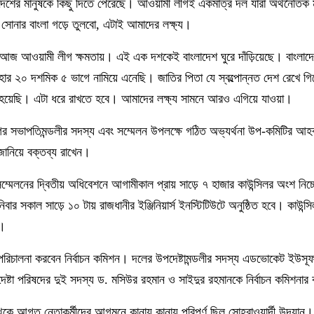
েশের মানুষকে কিছু দিতে পেরেছে। আওয়ামী লীগই একমাত্র দল যারা অর্থনৈতিক 
র সোনার বাংলা গড়ে তুলবো, এটাই আমাদের লক্ষ্য।
 আওয়ামী লীগ ক্ষমতায়। এই এক দশকেই বাংলাদেশ ঘুরে দাঁড়িয়েছে। বাংলাদে
যের হার ২০ দশমিক ৫ ভাগে নামিয়ে এনেছি। জাতির পিতা যে স্বল্পোন্নত দেশ রেখে 
হয়েছি। এটা ধরে রাখতে হবে। আমাদের লক্ষ্য সামনে আরও এগিয়ে যাওয়া।
র সভাপতিমন্ডলীর সদস্য এবং সম্মেলন উপলক্ষে গঠিত অভ্যর্থনা উপ-কমিটির আহব
নিয়ে বক্তব্য রাখেন।
 সম্মেলনের দ্বিতীয় অধিবেশনে আগামীকাল প্রায় সাড়ে ৭ হাজার কাউন্সিলর অংশ নিচ
ার সকাল সাড়ে ১০ টায় রাজধানীর ইঞ্জিনিয়ার্স ইনস্টিটিউটে অনুষ্ঠিত হবে। কাউন্
ে।
রম পরিচালনা করবেন নির্বাচন কমিশন। দলের উপদেষ্টামন্ডলীর সদস্য এডভোকেট ইউসূফ
দেষ্টা পরিষদের দুই সদস্য ড. মসিউর রহমান ও সাইদুর রহমানকে নির্বাচন কমিশনার
েকে আগত নেতাকর্মীদের আগমনে কানায় কানায় পরিপূর্ণ ছিল সোহরাওয়ার্দী উদ্যান।