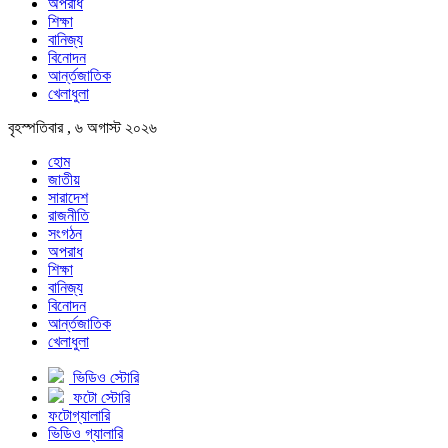
অপরাধ
শিক্ষা
বানিজ্য
বিনোদন
আর্ন্তজাতিক
খেলাধুলা
বৃহস্পতিবার , ৬ অগাস্ট ২০২৬
হোম
জাতীয়
সারাদেশ
রাজনীতি
সংগঠন
অপরাধ
শিক্ষা
বানিজ্য
বিনোদন
আর্ন্তজাতিক
খেলাধুলা
ভিডিও স্টোরি
ফটো স্টোরি
ফটোগ্যালারি
ভিডিও গ্যালারি