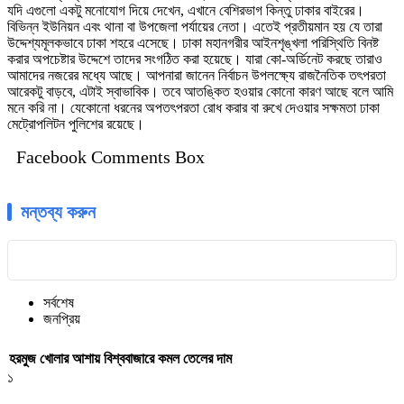
যদি এগুলো একটু মনোযোগ দিয়ে দেখেন, এখানে বেশিরভাগ কিন্তু ঢাকার বাইরের।
বিভিন্ন ইউনিয়ন এবং থানা বা উপজেলা পর্যায়ের নেতা। এতেই প্রতীয়মান হয় যে তারা
উদ্দেশ্যমূলকভাবে ঢাকা শহরে এসেছে। ঢাকা মহানগরীর আইনশৃঙ্খলা পরিস্থিতি বিনষ্ট
করার অপচেষ্টার উদ্দেশে তাদের সংগঠিত করা হয়েছে। যারা কো-অর্ডিনেট করছে তারাও
আমাদের নজরের মধ্যে আছে। আপনারা জানেন নির্বাচন উপলক্ষ্যে রাজনৈতিক তৎপরতা
আরেকটু বাড়বে, এটাই স্বাভাবিক। তবে আতঙ্কিত হওয়ার কোনো কারণ আছে বলে আমি
মনে করি না। যেকোনো ধরনের অপতৎপরতা রোধ করার বা রুখে দেওয়ার সক্ষমতা ঢাকা
মেট্রোপলিটন পুলিশের রয়েছে।
Facebook Comments Box
মন্তব্য করুন
সর্বশেষ
জনপ্রিয়
হরমুজ খোলার আশায় বিশ্ববাজারে কমল তেলের দাম
১