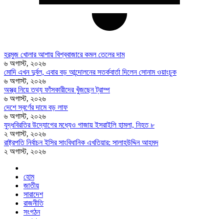
হরমুজ খোলার আশায় বিশ্ববাজারে কমল তেলের দাম
৬ অগাস্ট, ২০২৬
মোদি এখন দুর্বল, এবার বড় আন্দোলনের সতর্কবার্তা দিলেন সোনাম ওয়াংচুক
৬ অগাস্ট, ২০২৬
অস্ত্র নিয়ে তথ্য ফাঁসকারীদের খুঁজছেন ট্রাম্প
৬ অগাস্ট, ২০২৬
দেশে স্বর্ণের দামে বড় লাফ
৬ অগাস্ট, ২০২৬
যুদ্ধবিরতির উদ্যোগের মধ্যেও গাজায় ইসরাইলি হামলা, নিহত ৮
২ অগাস্ট, ২০২৬
রাষ্ট্রপতি নির্বাচন ইসির সাংবিধানিক এখতিয়ার: সালাহউদ্দিন আহমদ
২ অগাস্ট, ২০২৬
হোম
জাতীয়
সারাদেশ
রাজনীতি
সংগঠন