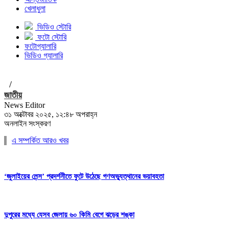
খেলাধুলা
ভিডিও স্টোরি
ফটো স্টোরি
ফটোগ্যালারি
ভিডিও গ্যালারি
/
জাতীয়
News Editor
৩১ অক্টোবর ২০২৫, ১২:৪৮ অপরাহ্ন
অনলাইন সংস্করণ
এ সম্পর্কিত আরও খবর
‘জুলাইয়ের লেন্স’ প্রদর্শনীতে ফুটে উঠেছে গণঅভ্যুত্থানের ভয়াবহতা
দুপুরের মধ্যে যেসব জেলায় ৬০ কিমি বেগে ঝড়ের শঙ্কা