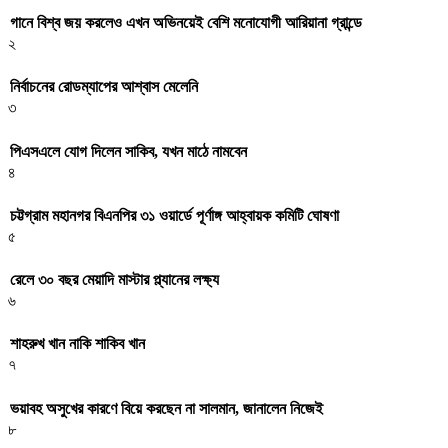
গানে বিশ্ব জয় করলেও এখন অভিনয়েই বেশি মনোযোগী আরিয়ানা গ্রান্ডে
২
নির্বাচনের রোডম্যাপের আশ্বাস মেলেনি
৩
পিএসএলে যোগ দিলেন সাকিব, যখন মাঠে নামবেন
৪
চট্টগ্রাম মহানগর বিএনপির ৩১ ওয়ার্ডে পূর্ণাঙ্গ আহ্বায়ক কমিটি ঘোষণা
৫
রেলে ৩০ বছর মেয়াদি মাস্টার প্ল্যানের লক্ষ্য
৬
শাহরুখ খান নাকি শাকিব খান
৭
ভয়াবহ অসুখের কারণে বিয়ে করছেন না সালমান, জানালেন নিজেই
৮