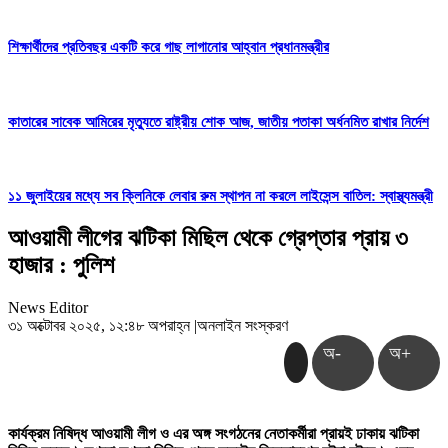
শিক্ষার্থীদের প্রতিবছর একটি করে গাছ লাগানোর আহ্বান প্রধানমন্ত্রীর
কাতারের সাবেক আমিরের মৃত্যুতে রাষ্ট্রীয় শোক আজ, জাতীয় পতাকা অর্ধনমিত রাখার নির্দেশ
১১ জুলাইয়ের মধ্যে সব ক্লিনিকে লেবার রুম স্থাপন না করলে লাইসেন্স বাতিল: স্বাস্থ্যমন্ত্রী
আওয়ামী লীগের ঝটিকা মিছিল থেকে গ্রেপ্তার প্রায় ৩
হাজার : পুলিশ
News Editor
৩১ অক্টোবর ২০২৫, ১২:৪৮ অপরাহ্ন
|
অনলাইন সংস্করণ
অ-
অ+
কার্যক্রম নিষিদ্ধ আওয়ামী লীগ ও এর অঙ্গ সংগঠনের নেতাকর্মীরা প্রায়ই ঢাকায় ঝটিকা