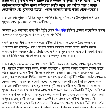
মিছিল করছে। কখনো কখনো মিছিল থেকে ককটেল বিস্ফোরণের ঘটনা ঘটছে। এসব
কার্যক্রমের সঙ্গে জড়িত থাকার অভিযোগে চলতি বছরে এখন পর্যন্ত প্রায় ৩ হাজার
নেতাকর্মীকে গ্রেপ্তার করা হয়েছে। এদের অনেকেই ঢাকার বাইরে থেকে এসেছে।
ঢাকা মহানগর পুলিশের মিডিয়া অ্যান্ড পাবলিক রিলেশন্স বিভাগের উপ-পুলিশ কমিশনার
মুহাম্মদ তালেবুর রহমান এ তথ্য জানিয়েছেন।
শুক্রবার (৩১ অক্টোবর) রাজধানীর মিন্টো রোডে
ডিএমপির
মিডিয়া সেন্টারে আয়োজিত সংবাদ
সম্মেলনে এক প্রশ্নের জবাবে এ তথ্য জানান তিনি।
চলতি বছর আ.লীগ ও অঙ্গ সংগঠনের ঝটিকা মিছিল থেকে এখন পর্যন্ত কতজনকে
গ্রেপ্তার করা হয়েছে– এমন প্রশ্নের জবাবে তালেবুর রহমান বলেন, চলতি বছরের
আজকের দিন পর্যন্ত প্রায় ৩ হাজার নেতাকর্মীকে গ্রেপ্তার করা হয়েছে। অবশ্যই যারা
সরাসরি মিছিলে অংশগ্রহণ করেছে তাদের গ্রেপ্তার করা হয়েছে।
ঢাকার বাইরে থেকে অনেকে এসে এখানে মিছিল করার চেষ্টা করছে, তাদের মূল উদ্দেশ্য
কী– জানতে চাইলে ডিসি বলেন, আমরা যাদেরকে গ্রেপ্তার করেছি তারাসহ ঢাকার বাইরে
থেকে অনেকে এসে ঝটিকা মিছিলে অংশগ্রহণ করছে। এর পেছনে অনেকে অর্থায়ন
করছে এবং প্রত্যেকটা মিছিলে অংশগ্রহণের জন্য একটা সুনির্দিষ্ট পরিমাণ অর্থও তাদেরকে
দেওয়া হচ্ছে। মূলত এর উদ্দেশ্য হচ্ছে– তাদের যে অবস্থান সেটা জানান দেওয়া এবং
ঢাকা মহানগরীতে জনগণের মধ্যে আতঙ্ক সৃষ্টি করার একটা অপচেষ্টা করা। যেকোনো
মূল্যে ঢাকায় তাদের যে অবস্থান আছে সেটা প্রকাশ করা। বেসিক্যালি মিছিলের ছবি এবং
ভিডিও সামাজিক যোগাযোগ মাধ্যমে ছড়িয়ে দেওয়া এবং তাদের যে তৎপরতা আছে, তারা
সক্রিয় রয়েছে, সেটা জানান দেওয়া।একই দিনে ঢাকায় এত ঝটিকা মিছিলের চেষ্টা,
আপনারা গণগ্রেপ্তারের দিকে এগোচ্ছেন কি না– এমন প্রশ্নের জবাবে তিনি বলেন, এটা
আসলে গণগ্রেপ্তার বলা যাবে না। আমরা যে গ্রেপ্তারগুলো করছি একদম তাৎক্ষণিকভাবে