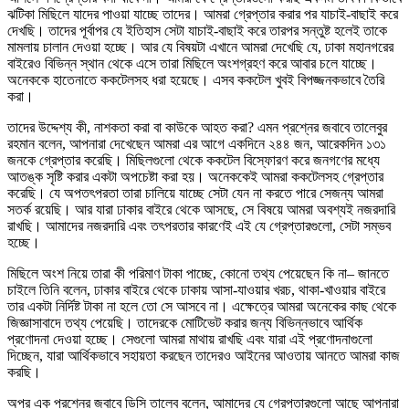
ঝটিকা মিছিলে যাদের পাওয়া যাচ্ছে তাদের। আমরা গ্রেপ্তার করার পর যাচাই-বাছাই করে
দেখছি। তাদের পূর্বাপর যে ইতিহাস সেটা যাচাই-বাছাই করে তারপর সন্তুষ্ট হলেই তাকে
মামলায় চালান দেওয়া হচ্ছে। আর যে বিষয়টা এখানে আমরা দেখেছি যে, ঢাকা মহানগরের
বাইরেও বিভিন্ন স্থান থেকে এসে তারা মিছিলে অংশগ্রহণ করে আবার চলে যাচ্ছে।
অনেককে হাতেনাতে ককটেলসহ ধরা হয়েছে। এসব ককটেল খুবই বিপজ্জনকভাবে তৈরি
করা।
তাদের উদ্দেশ্য কী, নাশকতা করা বা কাউকে আহত করা? এমন প্রশ্নের জবাবে তালেবুর
রহমান বলেন, আপনারা দেখেছেন আমরা এর আগে একদিনে ২৪৪ জন, আরেকদিন ১৩১
জনকে গ্রেপ্তার করেছি। মিছিলগুলো থেকে ককটেল বিস্ফোরণ করে জনগণের মধ্যে
আতঙ্ক সৃষ্টি করার একটা অপচেষ্টা করা হয়। অনেককেই আমরা ককটেলসহ গ্রেপ্তার
করেছি। যে অপতৎপরতা তারা চালিয়ে যাচ্ছে সেটা যেন না করতে পারে সেজন্য আমরা
সতর্ক রয়েছি। আর যারা ঢাকার বাইরে থেকে আসছে, সে বিষয়ে আমরা অবশ্যই নজরদারি
রাখছি। আমাদের নজরদারি এবং তৎপরতার কারণেই এই যে গ্রেপ্তারগুলো, সেটা সম্ভব
হচ্ছে।
মিছিলে অংশ নিয়ে তারা কী পরিমাণ টাকা পাচ্ছে, কোনো তথ্য পেয়েছেন কি না– জানতে
চাইলে তিনি বলেন, ঢাকার বাইরে থেকে ঢাকায় আসা-যাওয়ার খরচ, থাকা-খাওয়ার বাইরে
তার একটা নির্দিষ্ট টাকা না হলে তো সে আসবে না। এক্ষেত্রে আমরা অনেকের কাছ থেকে
জিজ্ঞাসাবাদে তথ্য পেয়েছি। তাদেরকে মোটিভেট করার জন্য বিভিন্নভাবে আর্থিক
প্রণোদনা দেওয়া হচ্ছে। সেগুলো আমরা মাথায় রাখছি এবং যারা এই প্রণোদনাগুলো
দিচ্ছেন, যারা আর্থিকভাবে সহায়তা করছেন তাদেরও আইনের আওতায় আনতে আমরা কাজ
করছি।
অপর এক প্রশ্নের জবাবে ডিসি তালেব বলেন, আমাদের যে গ্রেপ্তারগুলো আছে আপনারা