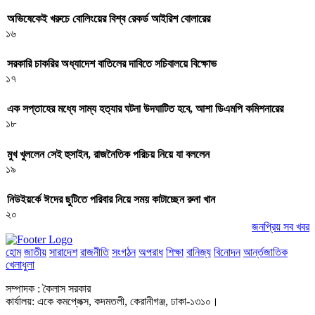
অভিষেকেই খরুচে বোলিংয়ের বিশ্ব রেকর্ড আইরিশ বোলারের
১৬
সরকারি চাকরির অধ্যাদেশ বাতিলের দাবিতে সচিবালয়ে বিক্ষোভ
১৭
এক সপ্তাহের মধ্যে সাম্য হত্যার ঘটনা উদঘাটিত হবে, আশা ডিএমপি কমিশনারের
১৮
মুখ খুললেন সেই হুসাইন, রাজনৈতিক পরিচয় নিয়ে যা বললেন
১৯
নিউইয়র্কে ঈদের ছুটিতে পরিবার নিয়ে সময় কাটাচ্ছেন রুনা খান
২০
জনপ্রিয় সব খবর
হোম
জাতীয়
সারাদেশ
রাজনীতি
সংগঠন
অপরাধ
শিক্ষা
বানিজ্য
বিনোদন
আর্ন্তজাতিক
খেলাধুলা
সম্পাদক : কৈলাস সরকার
কার্যালয়: একে কমপ্লেক্স, কদমতলী, কেরানীগঞ্জ, ঢাকা-১৩১০।