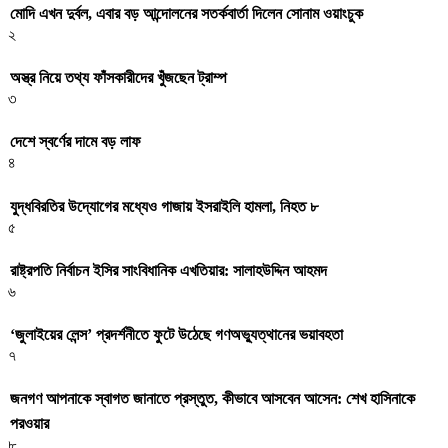
মোদি এখন দুর্বল, এবার বড় আন্দোলনের সতর্কবার্তা দিলেন সোনাম ওয়াংচুক
২
অস্ত্র নিয়ে তথ্য ফাঁসকারীদের খুঁজছেন ট্রাম্প
৩
দেশে স্বর্ণের দামে বড় লাফ
৪
যুদ্ধবিরতির উদ্যোগের মধ্যেও গাজায় ইসরাইলি হামলা, নিহত ৮
৫
রাষ্ট্রপতি নির্বাচন ইসির সাংবিধানিক এখতিয়ার: সালাহউদ্দিন আহমদ
৬
‘জুলাইয়ের লেন্স’ প্রদর্শনীতে ফুটে উঠেছে গণঅভ্যুত্থানের ভয়াবহতা
৭
জনগণ আপনাকে স্বাগত জানাতে প্রস্তুত, কীভাবে আসবেন আসেন: শেখ হাসিনাকে
পরওয়ার
৮