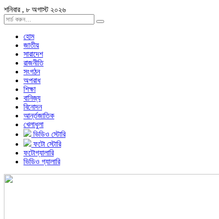
শনিবার , ৮ অগাস্ট ২০২৬
হোম
জাতীয়
সারাদেশ
রাজনীতি
সংগঠন
অপরাধ
শিক্ষা
বানিজ্য
বিনোদন
আর্ন্তজাতিক
খেলাধুলা
ভিডিও স্টোরি
ফটো স্টোরি
ফটোগ্যালারি
ভিডিও গ্যালারি