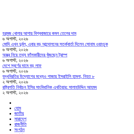
হরমুজ খোলার আশায় বিশ্ববাজারে কমল তেলের দাম
৬ অগাস্ট, ২০২৬
মোদি এখন দুর্বল, এবার বড় আন্দোলনের সতর্কবার্তা দিলেন সোনাম ওয়াংচুক
৬ অগাস্ট, ২০২৬
অস্ত্র নিয়ে তথ্য ফাঁসকারীদের খুঁজছেন ট্রাম্প
৬ অগাস্ট, ২০২৬
দেশে স্বর্ণের দামে বড় লাফ
৬ অগাস্ট, ২০২৬
যুদ্ধবিরতির উদ্যোগের মধ্যেও গাজায় ইসরাইলি হামলা, নিহত ৮
২ অগাস্ট, ২০২৬
রাষ্ট্রপতি নির্বাচন ইসির সাংবিধানিক এখতিয়ার: সালাহউদ্দিন আহমদ
২ অগাস্ট, ২০২৬
হোম
জাতীয়
সারাদেশ
রাজনীতি
সংগঠন