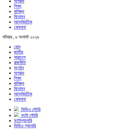
অপরাধ
শিক্ষা
বানিজ্য
বিনোদন
আর্ন্তজাতিক
খেলাধুলা
শনিবার , ৮ অগাস্ট ২০২৬
হোম
জাতীয়
সারাদেশ
রাজনীতি
সংগঠন
অপরাধ
শিক্ষা
বানিজ্য
বিনোদন
আর্ন্তজাতিক
খেলাধুলা
ভিডিও স্টোরি
ফটো স্টোরি
ফটোগ্যালারি
ভিডিও গ্যালারি