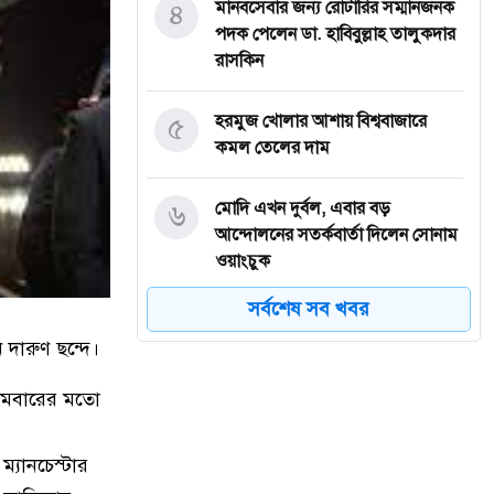
৪
মানবসেবার জন্য রোটারির সম্মানজনক
পদক পেলেন ডা. হাবিবুল্লাহ তালুকদার
রাসকিন
৫
হরমুজ খোলার আশায় বিশ্ববাজারে
কমল তেলের দাম
৬
মোদি এখন দুর্বল, এবার বড়
আন্দোলনের সতর্কবার্তা দিলেন সোনাম
ওয়াংচুক
সর্বশেষ সব খবর
৭
অস্ত্র নিয়ে তথ্য ফাঁসকারীদের খুঁজছেন
দারুণ ছন্দে।
ট্রাম্প
্টমবারের মতো
৮
দেশে স্বর্ণের দামে বড় লাফ
্যানচেস্টার
যুদ্ধবিরতির উদ্যোগের মধ্যেও গাজায়