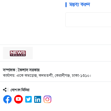
মন্তব্য করুন
সম্পাদক : কৈলাস সরকার
কার্যালয়: একে কমপ্লেক্স, কদমতলী, কেরানীগঞ্জ, ঢাকা-১৩১০।
সোশ্যাল মিডিয়া