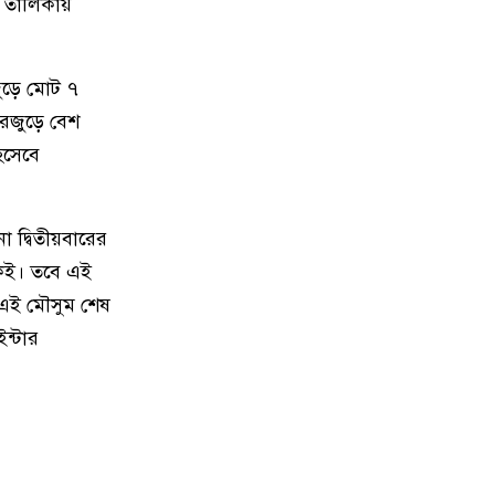
৯
। তালিকায়
ইসরাইলি হামলা, নিহত ৮
১০
রাষ্ট্রপতি নির্বাচন ইসির সাংবিধানিক
ুড়ে মোট ৭
এখতিয়ার: সালাহউদ্দিন আহমদ
রজুড়ে বেশ
িসেবে
১১
‘জুলাইয়ের লেন্স’ প্রদর্শনীতে ফুটে
উঠেছে গণঅভ্যুত্থানের ভয়াবহতা
া দ্বিতীয়বারের
১২
জনগণ আপনাকে স্বাগত জানাতে প্রস্তুত,
কেই। তবে এই
কীভাবে আসবেন আসেন: শেখ
 এই মৌসুম শেষ
হাসিনাকে পরওয়ার
ন্টার
১৩
দুপুরের মধ্যে যেসব জেলায় ৬০ কিমি
বেগে ঝড়ের শঙ্কা
১৪
ইরানে হামলার পরিকল্পনা বাতিল
করলেন ট্রাম্প