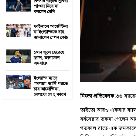
ফিফার বাড়তি সুবিধা
পাওয়া নিয়ে যা
বললেন মেসি
ফাইনালে আর্জেন্টিনা
না ইংল্যান্ডকে চান,
জানালেন স্পেন কোচ
কোন ভুলে হেরেছে
ফ্রান্স, জানালেন
এমবাপ্পে
ইংল্যান্ড ম্যাচে
‘অপয়া’ জার্সি পরতে
চায় আর্জেন্টিনা,
নেপথ্যে যে ২ কারণ
নিজস্ব প্রতিবেদক:
৩৬ বছরের
তাইতো আরও একবার ব্যালন
বর্ষসেরার তকমা পেলেন আর্
গতকাল রাতে এক জমকালো অনু