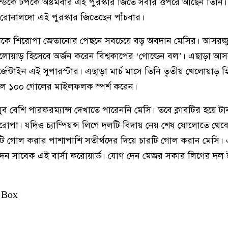
লান্ডকে টপকে অষ্টমবার এই পুরস্কার জিতে সবার ওপরে আছেন তিনি
নো রোনালদো এই পুরস্কার জিতেছেন পাঁচবার।
্টিনাকে শিরোপা জেতানোর পেছনে সবচেয়ে বড় অবদান মেসির। আসরজ
োয়াড় হিসেবে অর্জন করেন বিশ্বকাপের ‘গোল্ডেন বল’। এছাড়া আস
েন্টাইন এই সুপারস্টার। এছাড়া মার্চ মাসে তিনি তৃতীয় খেলোয়াড় হ
বলে ১০০ গোলের মাইলফলক স্পর্শ করেন।
ব বেশি পারফরম্যান্স দেখাতে পারেননি মেসি। তবে ক্লাবটির হয়ে টান
োপা। যদিও চ্যাম্পিয়ন্স লিগে দলটি বিদায় নেয় শেষ ষোলোতে থে
ারটি গোল করার পাশাপাশি সতীর্থদের দিয়ে চারটি গোল করান মেসি।
দেন সাবেক এই বার্সা ফরোয়ার্ড। যোগ দেন মেজর সকার লিগের দল ই
 Box